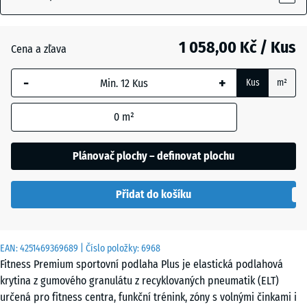
18
mm
1 058,00 Kč / Kus
Cena a zľava
Vybraný
rozměr s
-
+
Kus
m²
modrým
ohraničením
0
m²
se používá
pro výpočet
potřeby
Plánovač plochy – definovat plochu
(pokud není
v údajích o
Přidat do košíku
produktu
uvedeno
jinak).
EAN:
4251469369689
| Číslo položky:
6968
99
Fitness Premium sportovní podlaha Plus je elastická podlahová
x
krytina z gumového granulátu z recyklovaných pneumatik (ELT)
99
určená pro fitness centra, funkční trénink, zóny s volnými činkami i