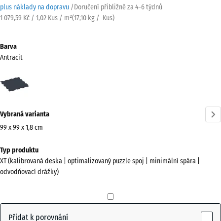
plus náklady na dopravu
/
Doručení přibližně za
4-6 týdnů
1 079,59 Kč / 1,02 Kus / m²
(
17,10
kg
/ Kus)
Barva
Antracit
Antracit
(active)
Vybraná varianta
99 x 99 x 1,8 cm
Rozměry
Typ produktu
pro
XT (kalibrovaná deska | optimalizovaný puzzle spoj | minimální spára |
dopravu
odvodňovací drážky)
1030
x
1030
x
Přidat k porovnání