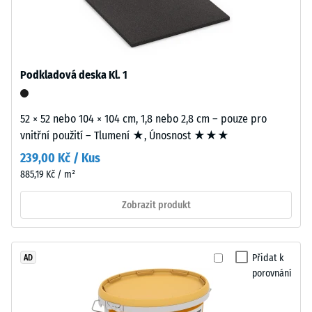
cca
Barevné
0,25
varianty
mm
mají
barvu
zbytkového
Podkladová deska Kl. 1
prostřednictvím
vtisku
pigmentovaného
po
pojiva.
52 × 52 nebo 104 × 104 cm, 1,8 nebo 2,8 cm – pouze pro
vnitřní použití – Tlumení ★, Únosnost ★★★
24
Instalace
239,00 Kč / Kus
hodinách
–
885,19 Kč / m²
odlehčení
Zpracování
(BS
Zobrazit produkt
–
Montáž
7188)
Přidat k
AD
Zaoblené
porovnání
vlnité
zuby
/ 5