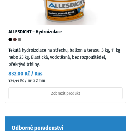
podobně
jako
4035
bez
Pevnost
zaoblení
ALLESDICHT – Hydroizolace
v
hran
tlaku
—
materiálu
vhodné
Tekutá hydroizolace na střechu, balkon a terasu. 3 kg, 11 kg
popisuje
především
nebo 25 kg. Elastická, vodotěsná, bez rozpouštědel,
jeho
jako
překrývá trhliny.
odolnost
vrchní
832,00 Kč / Kus
vůči
vrstva
924,44 Kč / m² x 2 mm
lokálnímu
v
zatížení.
sendvičovém
Zobrazit produkt
Udává,
systému.
do
Pravoúhlé
jaké
hrany
míry
zajišťují
se
Odborné poradenství
vlasovou