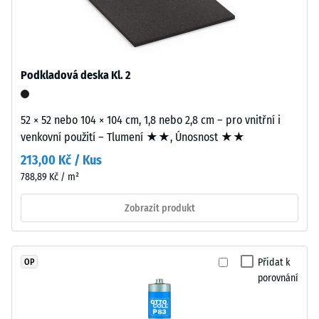
Tyres“
a
Propustnost
vztahuje
vody (EN
se
12616) –
na
Hodnocení
Podkladová deska Kl. 2
2 =
gumový
Infiltrace až
granulát
10 mm/h
52 × 52 nebo 104 × 104 cm, 1,8 nebo 2,8 cm – pro vnitřní i
získaný
(10 l/h/m²)
venkovní použití – Tlumení ★★, Únosnost ★★
z
recyklace
213,00 Kč / Kus
Protiskluznost
použitých
(EN 16165) –
788,89 Kč / m²
pneumatik.
Hodnota
stupnice 3 =
Zobrazit produkt
Jemná
střední
zrnitost
akceptační
vytváří
úhel cca 15°,
rovnoměrný,
Přidat k
OP
skupina R10
jemně
porovnání
strukturovaný
Tepelná
povrch
izolace