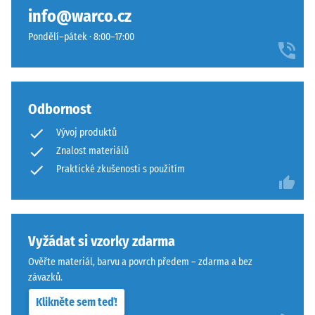
materiál
spáru
info@warco.cz
deformuje
s
při
Pondělí–pátek · 8:00–17:00
přísnějšími
působení
tolerancemi.
definované
Desky
síly.
lze
Malá
Odbornost
stabilizovat
hloubka
svorkami
Vývoj produktů
vtisku
ze
Znalost materiálů
svědčí
spodní
Praktické zkušenosti s použitím
o
strany,
vysoké
čímž
pevnosti
zůstávají
v
spojovací
tlaku,
Vyžádat si vzorky zdarma
prvky
zatímco
zcela
Ověřte materiál, barvu a povrch předem – zdarma a bez
větší
neviditelné.
závazků.
hloubka
Orientace
Klikněte sem teď!
znamená
desek