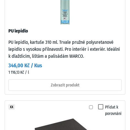
–
s
Hodnota
klidným,
stupnice
uzavřeným
2 =
vzh
Tepelná
PU lepidlo
ledem,
vodivost
který
cca 0,12
PU lepidlo, kartuše 310 ml. Trvale pružné polyuretanové
je
W/(m·K)
lepidlo s vysokou přilnavostí. Pro interiér i exteriér. Ideální
poměrně
k dlaždicím, lištám a palisádám WARCO.
Pevnost
snadno
346,00 Kč / Kus
v
čistitelný.
1 116,13 Kč / l
Pro
tlaku
černé
-
Zobrazit produkt
a
Hodnota
antracitové
produkty
škály
Přidat k
XX
se
4
porovnání
používá
=
bezbarvé
pojivo.