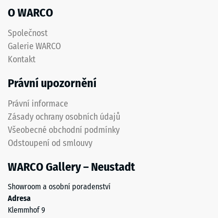
odolností
O WARCO
skupina R10
proti
opotřebení.
Tepelná
Společnost
Spodní
izolace
Galerie WARCO
–
vrstva
Kontakt
Hodnota
z
stupnice
hrubšího
Právní upozornění
3 =
granulátu
Tepelná
podporuje
Právní informace
vodivost
pružnost,
cca 0,11
Zásady ochrany osobních údajů
tlumení
W/(m·K)
Všeobecné obchodní podmínky
nárazů
Mrazuvzdorný
Odstoupení od smlouvy
a
dobrou
Pevnost
WARCO Gallery – Neustadt
propustnost
v
vody.
Showroom a osobní poradenství
tlaku
U
Adresa
černých
-
Klemmhof 9
a