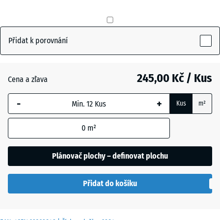
mm
Antracit
- 15,00 Kč
Vybraný
rozměr s
Přidat k porovnání
modrým
Břidlicová
ohraničením
šedá
se používá
245,00 Kč / Kus
Cena a zľava
pro výpočet
potřeby
-
+
Travní
Kus
m²
(pokud není
+ 14,00 Kč
zelená
v údajích o
0
m²
produktu
uvedeno
Plánovač plochy – definovat plochu
jinak).
50
Přidat do košíku
x
50
x 2