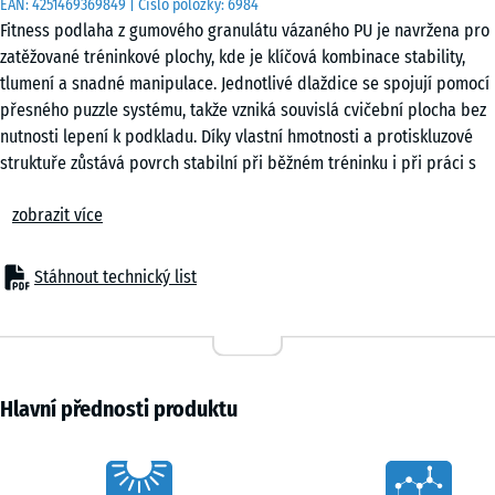
EAN:
4251469369849
| Číslo položky:
6984
cm
Fitness podlaha z gumového granulátu vázaného PU je navržena pro
|
zatěžované tréninkové plochy, kde je klíčová kombinace stability,
0,25
tlumení a snadné manipulace. Jednotlivé dlaždice se spojují pomocí
m²
přesného puzzle systému, takže vzniká souvislá cvičební plocha bez
nutnosti lepení k podkladu. Díky vlastní hmotnosti a protiskluzové
struktuře zůstává povrch stabilní při běžném tréninku i při práci s
50
vybavením.
x
zobrazit více
Snadná pokládka
50
Puzzle systém umožňuje rychlou instalaci bez speciálního nářadí.
x 3
+ 75,00 Kč
Dlaždice lze pokládat do šachovnicového uspořádání nebo na vazbu
cm
Stáhnout technický list
podle dispozice prostoru. Povrch je možné kdykoli rozšířit, přeskupit
|
nebo rozebrat, což ocení zejména provozovatelé flexibilních
0,25
tréninkových zón i uživatelé domácích posiloven.
m²
Ochrana podkladu a vybavení
Elastická struktura tlumí nárazy a rozkládá bodové zatížení při
Hlavní přednosti produktu
odkládání činek nebo pohybu strojů. Tím se snižuje riziko poškození
50
podkladu i samotného vybavení. Současně dochází k omezení
x
Characteristics
přenosu kročejového hluku a vibrací do konstrukce budovy, což je
50