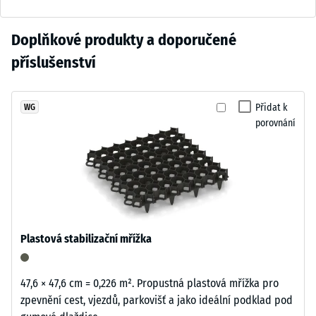
škály 3 =
připomíná
cca 0,5 mm
pálenou
zbytkového
Zatím
Doplňkové produkty a doporučené
terakotu.
vtisku po
nebyl
Živá
příslušenství
24
vybrán
struktura
hodinách
žádný
granulátu
odlehčení
produkt
dodává
Přidat k
WG
(BS 7188)
pro
porovnání
povrchu
porovnání.
Zjevná
přirozený
hustota
a
-
zahradní
hodnota
charakter.
stupnice
3 = 840
až 900
Materiál
Plastová stabilizační mřížka
kg/m³
–
Složení
Tlumení
47,6 × 47,6 cm = 0,226 m². Propustná plastová mřížka pro
a
nárazů,
zpevnění cest, vjezdů, parkovišť a jako ideální podklad pod
struktura
vibrací a