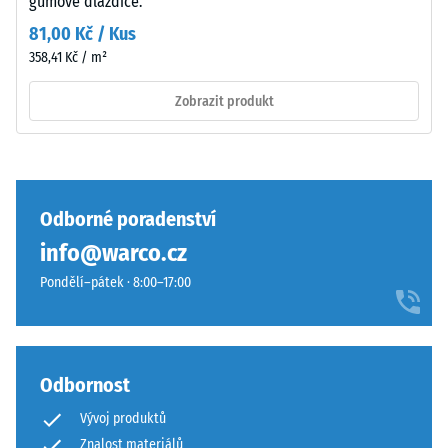
gumové dlaždice.
kročejového
hluku –
81,00 Kč / Kus
Hodnota
358,41 Kč / m²
Povrch
stupnice 2 =
má
příjemné
Zobrazit produkt
dvouvrstvou
tlumení
konstrukci
Třída
z
protiskluznosti
ELT
DS (EN 14041) -
granulátu
Hodnota
Odborné poradenství
spojeného
stupnice 2 =
info@warco.cz
polyuretanovým
Součinitel
pojivem.
tření cca 0,38
Pondělí–pátek · 8:00–17:00
ELT
Odolnost
znamená
proti oděru –
„End
Odolnost
of
Odbornost
proti
Life
abrazivnímu
Vývoj produktů
Tyres"
opotřebení –
Znalost materiálů
a