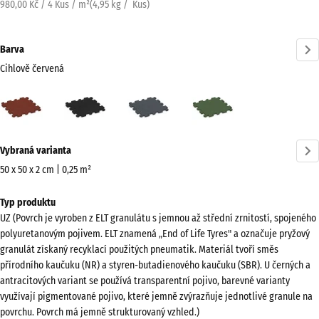
980,00 Kč / 4 Kus / m²
(
4,95
kg
/ Kus)
Barva
Cihlově červená
Cihlově
Antracit
Břidlicová
Travní
červená
šedá
zelená
(active)
Více
Vybraná varianta
informací
o
50 x 50 x 2 cm | 0,25 m²
barvách?
Rozměry
Typ produktu
pro
Zobrazit
UZ (Povrch je vyroben z ELT granulátu s jemnou až střední zrnitostí, spojeného
dopravu
paletu
polyuretanovým pojivem. ELT znamená „End of Life Tyres" a označuje pryžový
540
barev
granulát získaný recyklací použitých pneumatik. Materiál tvoří směs
x
přírodního kaučuku (NR) a styren-butadienového kaučuku (SBR). U černých a
Cihlově
540
antracitových variant se používá transparentní pojivo, barevné varianty
(active)
červená
x
využívají pigmentované pojivo, které jemně zvýrazňuje jednotlivé granule na
povrchu. Povrch má jemně strukturovaný vzhled.)
20