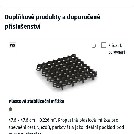
škály 3 =
připomíná
cca 0,5 mm
pálenou
zbytkového
Zatím
Doplňkové produkty a doporučené
terakotu.
vtisku po
nebyl
Živá
příslušenství
24
vybrán
struktura
hodinách
žádný
granulátu
odlehčení
produkt
dodává
Přidat k
WG
(BS 7188)
pro
porovnání
povrchu
porovnání.
Zjevná
přirozený
hustota
a
-
zahradní
hodnota
charakter.
stupnice
3 = 840
až 900
Materiál
Plastová stabilizační mřížka
kg/m³
–
Složení
Tlumení
47,6 × 47,6 cm = 0,226 m². Propustná plastová mřížka pro
a
nárazů,
zpevnění cest, vjezdů, parkovišť a jako ideální podklad pod
struktura
vibrací a