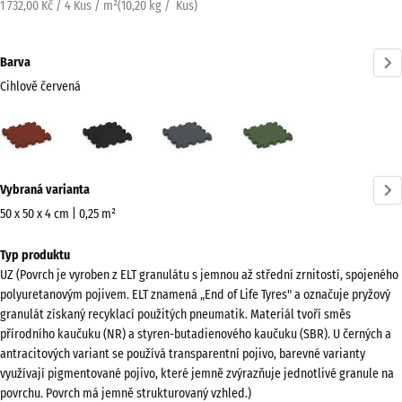
1 732,00 Kč / 4 Kus / m²
(
10,20
kg
/ Kus)
Barva
Cihlově červená
Cihlově
Antracit
Břidlicová
Travní
červená
šedá
zelená
(active)
Více
Vybraná varianta
informací
o
50 x 50 x 4 cm | 0,25 m²
barvách?
Rozměry
Typ produktu
pro
Zobrazit
UZ (Povrch je vyroben z ELT granulátu s jemnou až střední zrnitostí, spojeného
dopravu
paletu
polyuretanovým pojivem. ELT znamená „End of Life Tyres" a označuje pryžový
540
barev
granulát získaný recyklací použitých pneumatik. Materiál tvoří směs
x
přírodního kaučuku (NR) a styren-butadienového kaučuku (SBR). U černých a
Cihlově
540
antracitových variant se používá transparentní pojivo, barevné varianty
(active)
červená
x
využívají pigmentované pojivo, které jemně zvýrazňuje jednotlivé granule na
povrchu. Povrch má jemně strukturovaný vzhled.)
40