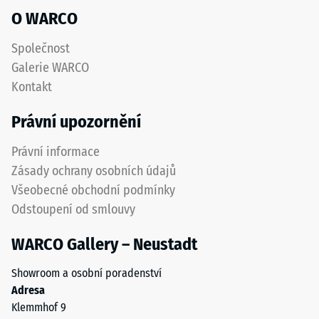
odolností
O WARCO
skupina R10
proti
opotřebení.
Tepelná
Společnost
Spodní
izolace
Galerie WARCO
–
vrstva
Kontakt
Hodnota
z
stupnice
hrubšího
Právní upozornění
4 =
granulátu
Tepelná
podporuje
Právní informace
vodivost
pružnost,
cca 0,09
Zásady ochrany osobních údajů
tlumení
W/(m·K)
Všeobecné obchodní podmínky
nárazů
Mrazuvzdorný
Odstoupení od smlouvy
a
dobrou
Pevnost
WARCO Gallery – Neustadt
propustnost
v
vody.
Showroom a osobní poradenství
tlaku
U
Adresa
černých
-
Klemmhof 9
a