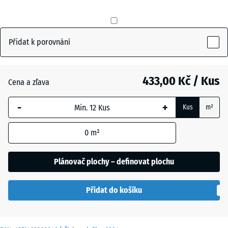
mm
Antracit
- 13,00 Kč
Vybraný
rozměr s
Přidat k porovnání
modrým
Břidlicová
ohraničením
šedá
se používá
433,00 Kč / Kus
Cena a zľava
pro výpočet
potřeby
-
+
Travní
Kus
m²
(pokud není
+ 14,00 Kč
zelená
v údajích o
0
m²
produktu
uvedeno
Plánovač plochy – definovat plochu
jinak).
50
Přidat do košíku
x
50
x 4