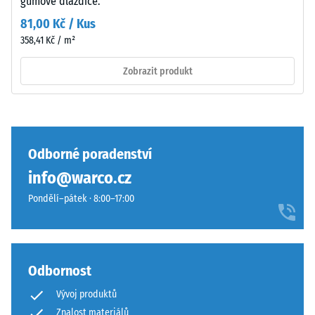
gumové dlaždice.
kročejového
hluku –
81,00 Kč / Kus
Hodnota
358,41 Kč / m²
Povrch
stupnice 3 =
má
výrazné
Zobrazit produkt
dvouvrstvou
tlumení
konstrukci
Třída
z
protiskluznosti
ELT
DS (EN 14041) -
granulátu
Hodnota
Odborné poradenství
spojeného
stupnice 2 =
info@warco.cz
polyuretanovým
Součinitel
pojivem.
tření cca 0,38
Pondělí–pátek · 8:00–17:00
ELT
Odolnost
znamená
proti oděru –
„End
Odolnost
of
Odbornost
proti
Life
abrazivnímu
Vývoj produktů
Tyres"
opotřebení –
Znalost materiálů
a