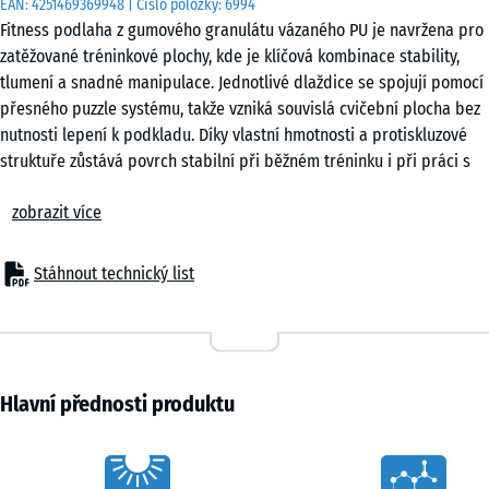
EAN:
4251469369948
| Číslo položky:
6994
cm
Fitness podlaha z gumového granulátu vázaného PU je navržena pro
|
zatěžované tréninkové plochy, kde je klíčová kombinace stability,
0,25
tlumení a snadné manipulace. Jednotlivé dlaždice se spojují pomocí
m²
přesného puzzle systému, takže vzniká souvislá cvičební plocha bez
nutnosti lepení k podkladu. Díky vlastní hmotnosti a protiskluzové
struktuře zůstává povrch stabilní při běžném tréninku i při práci s
50
vybavením.
x
zobrazit více
Snadná pokládka
50
Puzzle systém umožňuje rychlou instalaci bez speciálního nářadí.
x 2
- 188,00 Kč
Dlaždice lze pokládat do šachovnicového uspořádání nebo na vazbu
cm
Stáhnout technický list
podle dispozice prostoru. Povrch je možné kdykoli rozšířit, přeskupit
|
nebo rozebrat, což ocení zejména provozovatelé flexibilních
0,25
tréninkových zón i uživatelé domácích posiloven.
m²
Ochrana podkladu a vybavení
Elastická struktura tlumí nárazy a rozkládá bodové zatížení při
Hlavní přednosti produktu
odkládání činek nebo pohybu strojů. Tím se snižuje riziko poškození
50
podkladu i samotného vybavení. Současně dochází k omezení
x
Characteristics
přenosu kročejového hluku a vibrací do konstrukce budovy, což je
50