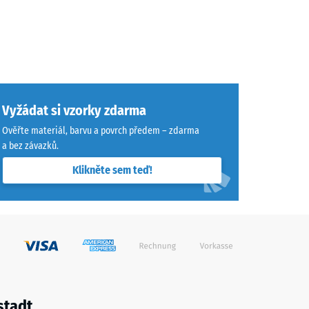
Vyžádat si vzorky zdarma
Ověřte materiál, barvu a povrch předem – zdarma
a bez závazků.
Klikněte sem teď!
stadt