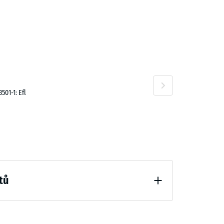
,00 Kč
01-1: Efl
8,00 Kč
tů
čení (BS 7188)