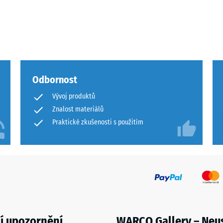
Odbornost
ového
Vývoj produktů
Znalost materiálů
Praktické zkušenosti s použitím
ách
čení
í upozornění
WARCO Gallery – Neu