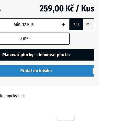
259,00 Kč / Kus
a
t
+
Kus
m²
í
- 14,00 Kč
0
m²
Plánovač plochy – definovat plochu
Přidat do košíku
technický list