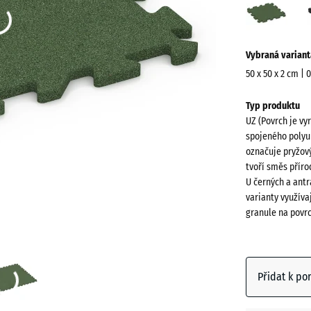
zelen
(acti
Více
Vybraná variant
informací
o
50 x 50 x 2 cm | 
barvách?
Rozměry
Typ produktu
pro
Zobrazit
UZ (Povrch je vy
dopravu
paletu
spojeného polyu
540
barev
označuje pryžový
x
tvoří směs přír
Travní
540
U černých a antr
(a
zelená
x
varianty využíva
granule na povr
20
mm
Antracit
Vybraný
rozměr s
Přidat k po
modrým
Břidlico
ohraničení