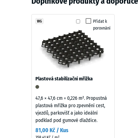
Doplňkové produkty a doporučen
nároky na každodenní péči, což je výhodné pro frekv
a
Zjevná 
zelená
struktura
Tlumení
Černý
Přidat k
WG
Třída pr
porovnání
ELT
Odolnos
granulát
je
Propust
opatřen
Protiskl
zeleně
pigmentovaným
Tepelná 
PU
Mrazuv
Plastová stabilizační mřížka
pojivem
Pevno
v
odstínu
v
47,6 × 47,6 cm = 0,226 m². Propustná
travní
plastová mřížka pro zpevnění cest,
tlaku
zeleně.
vjezdů, parkovišť a jako ideální
-
Povrch
podklad pod gumové dlaždice.
má
Hodn
81,00 Kč / Kus
sytý
škály
358,41 Kč / m²