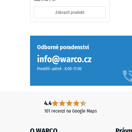
středně
3
zelený
Zobrazit produkt
vzhled.
=
Barevná
cca
vrstva
0,5
se
může
mm
Odborné poradenství
používáním
zbytk
info@warco.cz
opotřebovat
vtisku
a
Pondělí–pátek · 8:00–17:00
odstín
po
pak
24
postupně
hodin
ztmavne.
odleh
4.4
(BS
101 recenzí na Google Maps
Materiál
–
7188)
Složení
O WARCO
Právn