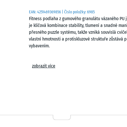
EAN:
4251469369856
| Číslo položky:
6985
Fitness podlaha z gumového granulátu vázaného PU j
je klíčová kombinace stability, tlumení a snadné man
přesného puzzle systému, takže vzniká souvislá cviče
vlastní hmotnosti a protiskluzové struktuře zůstává p
vybavením.
Snadná pokládka
zobrazit více
Puzzle systém umožňuje rychlou instalaci bez speciál
šachovnicového uspořádání nebo na vazbu podle dispo
přeskupit nebo rozebrat, což ocení zejména provozova
domácích posiloven.
Ochrana podkladu a vybavení
Elastická struktura tlumí nárazy a rozkládá bodové z
se snižuje riziko poškození podkladu i samotného v