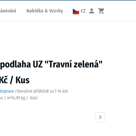
lánování
Nabídka & Vzorky
CZ
 podlaha UZ "Travní zelená"
Kč / Kus
 dopravu
/
Doručení přibližně za
7-14 dní
Kus / m²
(
4,95
kg
/ Kus)
í
Antracit
Břidlicová
Cihlově