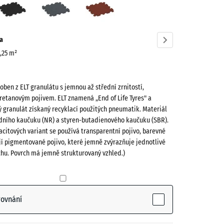
á
šedá
červená
ve)
a
0,25 m²
roben z ELT granulátu s jemnou až střední zrnitostí,
retanovým pojivem. ELT znamená „End of Life Tyres" a
 granulát získaný recyklací použitých pneumatik. Materiál
odního kaučuku (NR) a styren-butadienového kaučuku (SBR).
acitových variant se používá transparentní pojivo, barevné
ctive)
jí pigmentované pojivo, které jemně zvýrazňuje jednotlivé
chu. Povrch má jemně strukturovaný vzhled.)
- 29,00 Kč
rovnání
vá
- 14,00 Kč
m