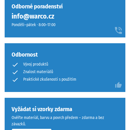
vtisku po
vybrán
s
Odborné poradenství
24
žádný
živým
hodinách
info@warco.cz
produkt
dojmem.
odlehčení
pro
Pondělí–pátek · 8:00–17:00
Povrch
(BS 7188)
porovnání.
působí
Zjevná
jasně
hustota
a
-
přirozeně.
Odbornost
hodnota
stupnice
Vývoj produktů
1 = do
Materiál
Znalost materiálů
780
–
Praktické zkušenosti s použitím
kg/m³
Složení
a
Tlumení
struktura
nárazů,
vibrací a
Vyžádat si vzorky zdarma
kročejového
Ověřte materiál, barvu a povrch předem – zdarma a bez
hluku –
Povrch
závazků.
Hodnota
tvoří