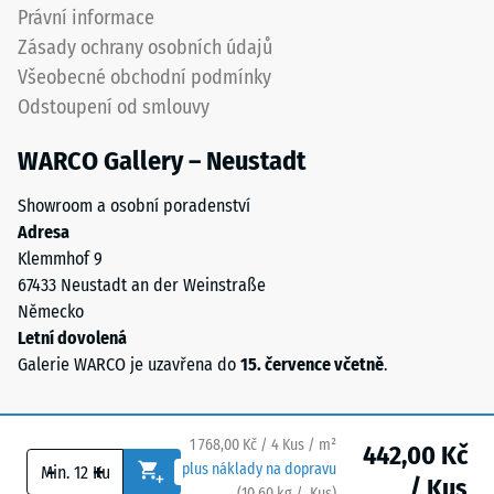
(BS 7188)
Směs
Právní informace
obsahuje
Propustnost
Zásady ochrany osobních údajů
přírodní
vody (EN
Všeobecné obchodní podmínky
kaučuk
12616) –
Odstoupení od smlouvy
NR
Hodnocení
5 =
a
WARCO Gallery – Neustadt
Infiltrace
styren-
cca 1000
butadienový
Showroom a osobní poradenství
mm/h (1000
kaučuk
Adresa
l/h/m²)
SBR.
Klemmhof 9
U
Protiskluznost
67433 Neustadt an der Weinstraße
černých
(EN 16165) –
Německo
Hodnota
a
Letní dovolená
stupnice 4 =
antracitových
Galerie WARCO je uzavřena do
15. července včetně
.
střední
variant
akceptační
se
úhel cca 16°,
používá
skupina R10
1 768,00 Kč / 4 Kus / m²
442,00 Kč
transparentní
-
+
plus náklady na dopravu
/ Kus
PU
Tepelná
(
10,60
kg
/ Kus)