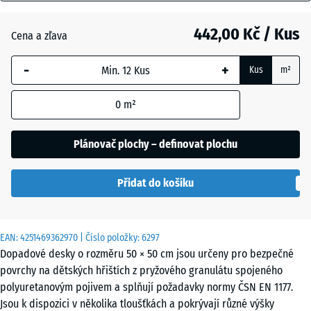
mm
Antracit
- 12,00 Kč
442,00 Kč / Kus
Cena a zľava
Vybraný
rozměr s
-
+
Kus
m²
modrým
Grafitová
ohraničením
šedá
0
m²
se používá
pro výpočet
potřeby
Plánovač plochy – definovat plochu
Rajčatově
(pokud není
- 12,00 Kč
červená
v údajích o
Přidat do košíku
produktu
uvedeno
jinak).
EAN:
4251469362970
| Číslo položky:
6297
50
Dopadové desky o rozměru 50 × 50 cm jsou určeny pro bezpečné
x
povrchy na dětských hřištích z pryžového granulátu spojeného
50
polyuretanovým pojivem a splňují požadavky normy ČSN EN 1177.
x 7
Jsou k dispozici v několika tloušťkách a pokrývají různé výšky