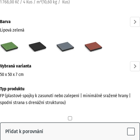
1 768,00 Kč / 4 Kus / m²
(
10,60
kg
/ Kus)
Barva
Lipová zelená
Lipová
Antracit
Grafitová
Rajčatově
zelená
šedá
červená
(active)
Více
Vybraná varianta
informací
o
50 x 50 x 7 cm
barvách?
Rozměry
Typ produktu
pro
Zobrazit
FP (plastové spojky k zasunutí nebo zalepení | minimálně sražené hrany |
dopravu
paletu
spodní strana s drenážní strukturou)
500
barev
x
Lipová
500
(active)
zelená
x
Přidat k porovnání
70