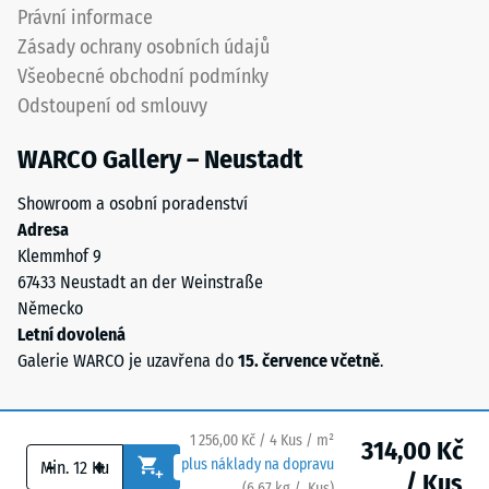
(BS 7188)
Směs
Právní informace
obsahuje
Propustnost
Zásady ochrany osobních údajů
přírodní
vody (EN
Všeobecné obchodní podmínky
kaučuk
12616) –
Odstoupení od smlouvy
NR
Hodnocení
5 =
a
WARCO Gallery – Neustadt
Infiltrace
styren-
cca 1000
butadienový
Showroom a osobní poradenství
mm/h (1000
kaučuk
Adresa
l/h/m²)
SBR.
Klemmhof 9
U
Protiskluznost
67433 Neustadt an der Weinstraße
černých
(EN 16165) –
Německo
Hodnota
a
Letní dovolená
stupnice 4 =
antracitových
Galerie WARCO je uzavřena do
15. července včetně
.
střední
variant
akceptační
se
úhel cca 16°,
používá
skupina R10
1 256,00 Kč / 4 Kus / m²
314,00 Kč
transparentní
-
+
plus náklady na dopravu
/ Kus
PU
Tepelná
(
6,67
kg
/ Kus)