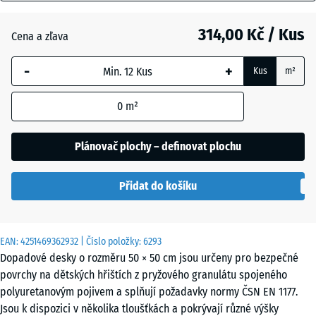
mm
Antracit
- 21,00 Kč
314,00 Kč / Kus
Cena a zľava
Vybraný
rozměr s
-
+
Kus
m²
modrým
Grafitová
ohraničením
šedá
0
m²
se používá
pro výpočet
potřeby
Plánovač plochy – definovat plochu
Rajčatově
(pokud není
- 10,00 Kč
červená
v údajích o
Přidat do košíku
produktu
uvedeno
jinak).
EAN:
4251469362932
| Číslo položky:
6293
50
Dopadové desky o rozměru 50 × 50 cm jsou určeny pro bezpečné
x
povrchy na dětských hřištích z pryžového granulátu spojeného
50
polyuretanovým pojivem a splňují požadavky normy ČSN EN 1177.
x
Jsou k dispozici v několika tloušťkách a pokrývají různé výšky