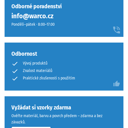
vtisku po
vybrán
s
Odborné poradenství
24
žádný
živým
hodinách
info@warco.cz
produkt
dojmem.
odlehčení
pro
Pondělí–pátek · 8:00–17:00
Povrch
(BS 7188)
porovnání.
působí
Zjevná
jasně
hustota
a
-
přirozeně.
Odbornost
hodnota
stupnice
Vývoj produktů
1 = do
Materiál
Znalost materiálů
780
–
Praktické zkušenosti s použitím
kg/m³
Složení
a
Tlumení
struktura
nárazů,
vibrací a
Vyžádat si vzorky zdarma
kročejového
Ověřte materiál, barvu a povrch předem – zdarma a bez
hluku –
Povrch
závazků.
Hodnota
tvoří