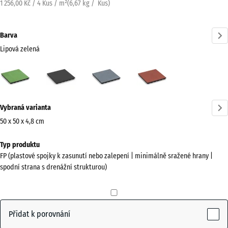
1 256,00 Kč / 4 Kus / m²
(
6,67
kg
/ Kus)
Barva
Lipová zelená
Lipová
Antracit
Grafitová
Rajčatově
zelená
šedá
červená
(active)
Více
Vybraná varianta
informací
o
50 x 50 x 4,8 cm
barvách?
Rozměry
Typ produktu
pro
Zobrazit
FP (plastové spojky k zasunutí nebo zalepení | minimálně sražené hrany |
dopravu
paletu
spodní strana s drenážní strukturou)
500
barev
x
Lipová
500
(active)
zelená
x
Přidat k porovnání
48