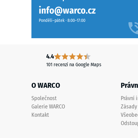
příjemně elastické při chůzi. Nevyžadují téměř žádnou
Výrazná
Třída pr
zametáním nebo vysokotlakým čističem. Jednotlivé d
info@warco.cz
rajčatově
Odolnos
červená
Pondělí–pátek · 8:00–17:00
vytváří
Propust
jasný
Protiskl
barevný
akcent.
Tepelná
4.4
Teplý
Mrazuv
101 recenzí na Google Maps
odstín
Pevno
je
dobře
v
O WARCO
Právn
viditelný
tlaku
i
Společnost
Právní 
-
na
Galerie WARCO
Zásady 
větších
Hodn
Kontakt
Všeobe
venkovních
škály
Odstou
plochách.
2