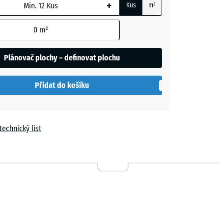
+
Kus
m²
á
+ 12,00 Kč
m
0
m²
t
Plánovač plochy – definovat plochu
í
+ 12,00 Kč
Přidat do košíku
technický list