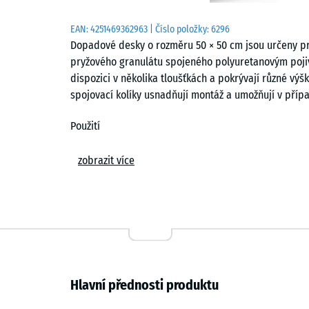
EAN:
4251469362963
| Číslo položky:
6296
Dopadové desky o rozměru 50 × 50 cm jsou určeny pr
pryžového granulátu spojeného polyuretanovým pojiv
dispozici v několika tloušťkách a pokrývají různé vý
spojovací kolíky usnadňují montáž a umožňují v pří
Použití
Dopadové desky se používají všude tam, kde je nutn
zobrazit více
použití jsou prostory kolem herních prvků, například
nebo kombinovaných herních sestav v mateřských ško
dětských hřištích.
Konstrukce a materiál
Desky jsou vyrobeny z pryžového granulátu ELT spoj
Hlavní přednosti produktu
zajišťuje vysokou odolnost proti opotřebení a dobr
barevných variant je ve vrchní vrstvě použito pigmen