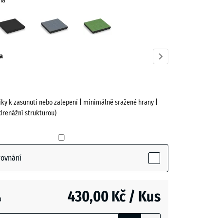
ná
atově
Antracit
Grafitová
Lipová
ená
šedá
zelená
ve)
a
jky k zasunutí nebo zalepení | minimálně sražené hrany |
drenážní strukturou)
vě
(active)
rovnání
430,00 Kč / Kus
a