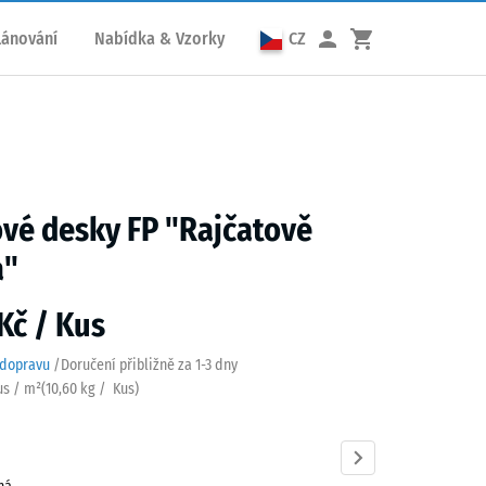
lánování
Nabídka & Vzorky
CZ
vé desky FP "Rajčatově
á"
Kč / Kus
 dopravu
/
Doručení přibližně za
1-3 dny
us / m²
(
10,60
kg
/ Kus)