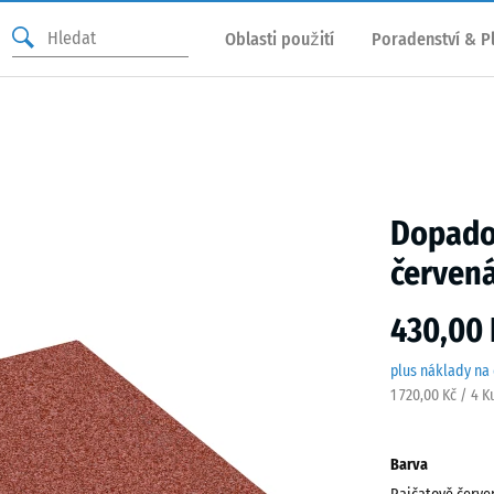
Oblasti použití
Poradenství & P
Dopado
červen
430,00 
plus náklady na
1 720,00 Kč / 4 K
Barva