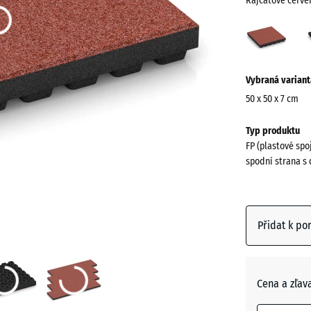
Rajčatově červe
Rajč
červ
(acti
Více
Vybraná variant
informací
o
50 x 50 x 7 cm
barvách?
Rozměry
Typ produktu
pro
Zobrazit
FP (plastové spo
dopravu
paletu
spodní strana s 
500
barev
x
Rajčato
500
červená
x
Přidat k po
70
mm
Antracit
Vybraný
Cena a zľav
rozměr s