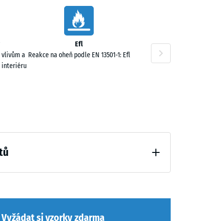
,00 Kč
Efl
 vlivům a
Reakce na oheň podle EN 13501-1: Efl
 interiéru
,00 Kč
tů
hčení (BS 7188)
,00 Kč
Vyžádat si vzorky zdarma