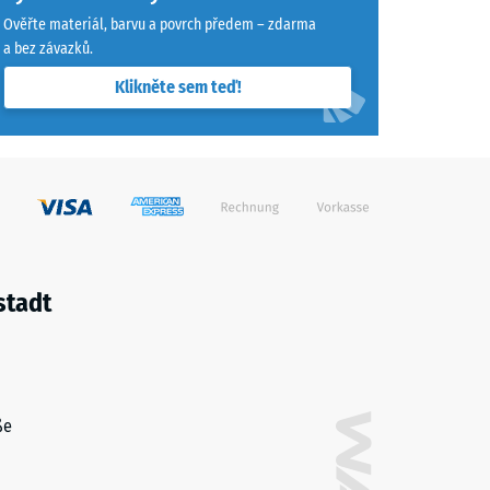
Ověřte materiál, barvu a povrch předem – zdarma
a bez závazků.
vynikající" (BS 7188)
Klikněte sem teď!
ina R10
stadt
ße