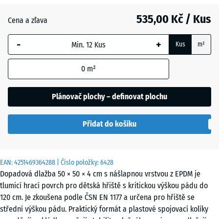
Anglický
535,00 Kč / Kus
trávník
Cena a zľava
-
+
Kus
m²
Atlantik
0
m²
Etna
Plánovač plochy – definovat plochu
Přidat do košíku
Levandule
EAN:
4251469364288
| Číslo položky:
6428
Ratan
Dopadová dlažba 50 × 50 × 4 cm s nášlapnou vrstvou z EPDM je
tlumicí hrací povrch pro dětská hřiště s kritickou výškou pádu do
120 cm. Je zkoušena podle ČSN EN 1177 a určena pro hřiště se
Terakota
střední výškou pádu. Praktický formát a plastové spojovací kolíky