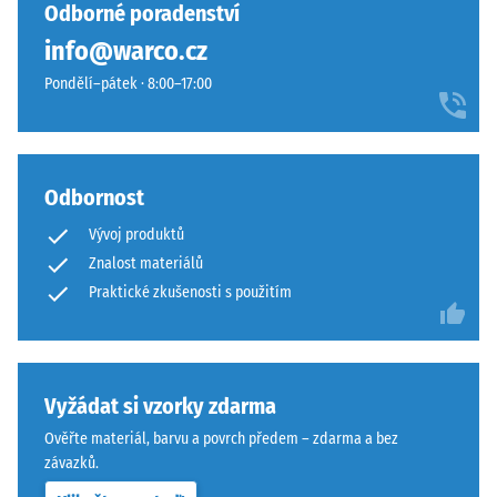
vybrán
Povrch
Odborné poradenství
hodinách
žádný
působí
odlehčení
info@warco.cz
produkt
teple
(BS 7188)
pro
Pondělí–pátek · 8:00–17:00
a
porovnání.
Zjevná
harmonicky.
hustota
-
Materiál
hodnota
Odbornost
stupnice
–
1 = do
Složení
Vývoj produktů
780
a
Znalost materiálů
kg/m³
struktura
Praktické zkušenosti s použitím
Tlumení
nárazů,
Výrobek
vibrací a
má
kročejového
dvouvrstvou
Vyžádat si vzorky zdarma
hluku –
konstrukci.
Ověřte materiál, barvu a povrch předem – zdarma a bez
Hodnota
Nášlapná
závazků.
stupnice 4 =
vrstva
silné