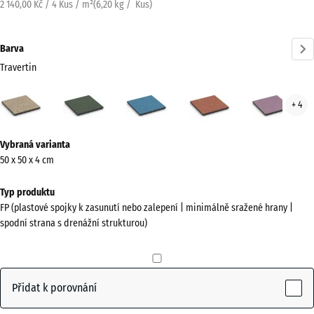
2 140,00 Kč / 4 Kus / m²
(
6,20
kg
/ Kus)
Barva
Travertin
Travertin
Anglický
Atlantik
Etna
Leva
+ 4
(active)
trávník
Více
Vybraná varianta
informací
50 x 50 x 4 cm
o
barvách?
Typ produktu
FP (plastové spojky k zasunutí nebo zalepení | minimálně sražené hrany |
Zobrazit
spodní strana s drenážní strukturou)
paletu
barev
(active)
Travertin
Přidat k porovnání