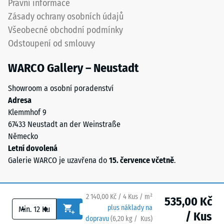
Právní informace
Propustnost
polyuretanovým
vody (EN
Zásady ochrany osobních údajů
pojivem
12616) –
Všeobecné obchodní podmínky
stabilizovaným
Hodnocení
Odstoupení od smlouvy
proti
5 =
UV
Infiltrace
WARCO Gallery – Neustadt
cca 1000
záření.
mm/h (1000
Povrch
Showroom a osobní poradenství
l/h/m²)
nášlapné
Adresa
vrstvy
Protiskluznost
Klemmhof 9
má
(EN 16165) –
67433 Neustadt an der Weinstraße
otevřeně
Hodnota
Německo
porézní
stupnice 4 =
Letní dovolená
střední
strukturu.
Galerie WARCO je uzavřena do
15. července včetně
.
akceptační
Nosnou
úhel cca 16°,
vrstvu
skupina R10
tvoří
2 140,00 Kč / 4 Kus / m²
535,00 Kč
černý
Tepelná
-
+
plus náklady na
gumový
/ Kus
izolace
dopravu
(
6,20
kg
/ Kus)
Bezpečné podlahy.