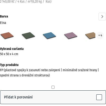
2 140,00 Kč / 4 Kus / m²
(
6,20
kg
/ Kus)
Barva
Etna
Etna
Anglický
Atlantik
Levandule
Rata
+ 4
(active)
trávník
Více
Vybraná varianta
informací
50 x 50 x 4 cm
o
barvách?
Typ produktu
FP (plastové spojky k zasunutí nebo zalepení | minimálně sražené hrany |
Zobrazit
spodní strana s drenážní strukturou)
paletu
barev
(active)
Etna
Přidat k porovnání