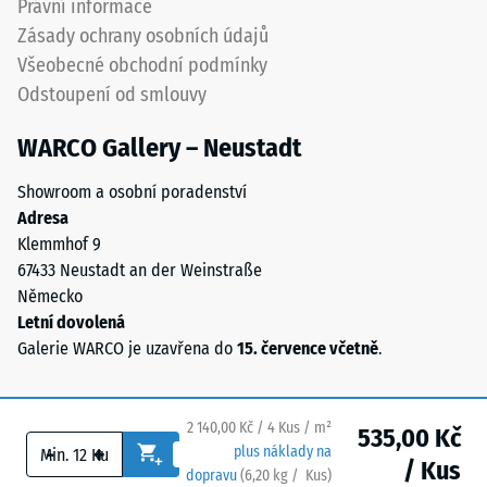
Právní informace
Propustnost
spojeného
vody (EN
Zásady ochrany osobních údajů
polyuretanovým
12616) –
Všeobecné obchodní podmínky
pojivem
Hodnocení
Odstoupení od smlouvy
stabilizovaným
5 =
proti
Infiltrace
WARCO Gallery – Neustadt
cca 1000
UV
mm/h (1000
záření.
Showroom a osobní poradenství
l/h/m²)
Povrch
Adresa
nášlapné
Protiskluznost
Klemmhof 9
vrstvy
(EN 16165) –
67433 Neustadt an der Weinstraße
má
Hodnota
Německo
otevřeně
stupnice 4 =
Letní dovolená
střední
porézní
Galerie WARCO je uzavřena do
15. července včetně
.
akceptační
strukturu.
úhel cca 16°,
Nosnou
skupina R10
vrstvu
2 140,00 Kč / 4 Kus / m²
535,00 Kč
tvoří
Tepelná
-
+
plus náklady na
černý
/ Kus
izolace
dopravu
(
6,20
kg
/ Kus)
Bezpečné podlahy.