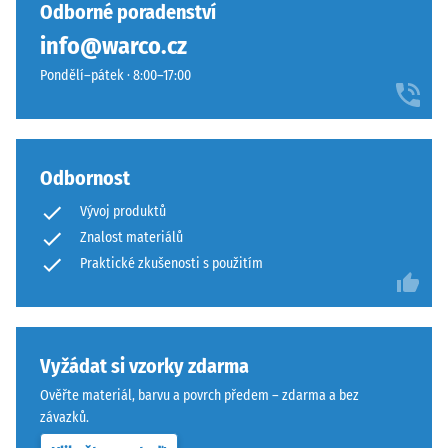
vybrán
i
Odborné poradenství
hodinách
žádný
et
odlehčení
info@warco.cz
produkt
kraftfuldt
(BS 7188)
pro
Pondělí–pátek · 8:00–17:00
og
porovnání.
Zjevná
kontrastfyldt
hustota
farveudtryk.
-
hodnota
Odbornost
stupnice
Materiál
1 = do
–
Vývoj produktů
780
Složení
Znalost materiálů
kg/m³
a
Praktické zkušenosti s použitím
struktura
Tlumení
nárazů,
vibrací a
Výrobek
kročejového
má
Vyžádat si vzorky zdarma
hluku –
dvouvrstvou
Ověřte materiál, barvu a povrch předem – zdarma a bez
Hodnota
konstrukci.
závazků.
stupnice 4 =
Nášlapná
silné