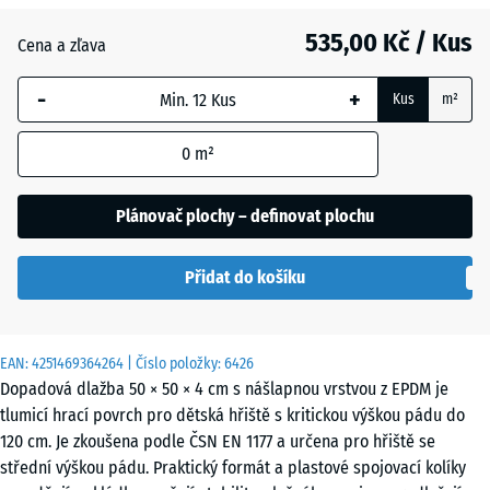
Anglický
535,00 Kč / Kus
trávník
Cena a zľava
-
+
Kus
m²
Atlantik
0
m²
Levandule
Plánovač plochy – definovat plochu
Přidat do košíku
Ratan
EAN:
4251469364264
| Číslo položky:
6426
Terakota
Dopadová dlažba 50 × 50 × 4 cm s nášlapnou vrstvou z EPDM je
tlumicí hrací povrch pro dětská hřiště s kritickou výškou pádu do
120 cm. Je zkoušena podle ČSN EN 1177 a určena pro hřiště se
Tmavě
střední výškou pádu. Praktický formát a plastové spojovací kolíky
šedá