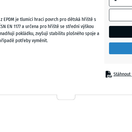
-
Atlantik
 EPDM je tlumicí hrací povrch pro dětská hřiště s
SN EN 1177 a určena pro hřiště se střední výškou
Etna
nadňují pokládku, zvyšují stabilitu plošného spoje a
 případě potřeby vyměnit.
Levandu
azy z pádu pod herními prvky střední výšky –
Terakot
 prvky a menšími prolézačkami. Typickým místem
Stáhnout 
soukromá dětská hřiště. Povrch se uplatňuje také v
jména tam, kde je očekáván častý kontakt pokožky s
Tmavě
šedá
žula
á funkční vrstva z pryžového granulátu ELT
lapná vrstva z EPDM vytváří barevně stálý a vůči