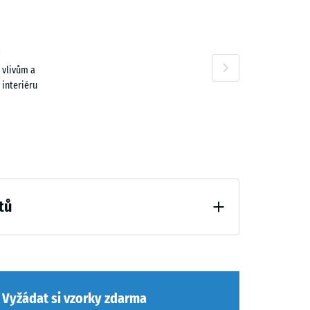
 vlivům a
 interiéru
tů
ní (BS 7188)
Vyžádat si vzorky zdarma