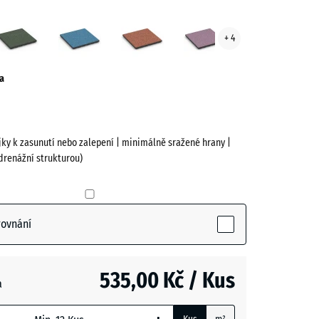
n
Anglický
Atlantik
Etna
Levandule
+ 4
ve)
trávník
a
jky k zasunutí nebo zalepení | minimálně sražené hrany |
drenážní strukturou)
ctive)
rovnání
535,00 Kč / Kus
a