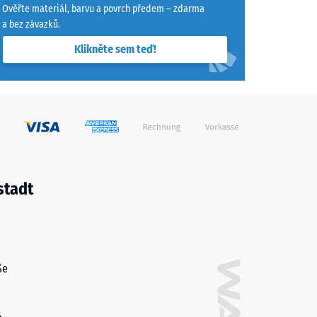
Ověřte materiál, barvu a povrch předem – zdarma
a bez závazků.
"dobrá" (BS 7188)
Klikněte sem teď!
ina R10
stadt
ße