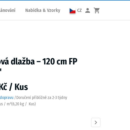
lánování
Nabídka & Vzorky
CZ
á dlažba – 120 cm FP
"
Kč / Kus
 dopravu
/
Doručení přibližně za
2-3 týdny
Kus / m²
(
6,20
kg
/ Kus)