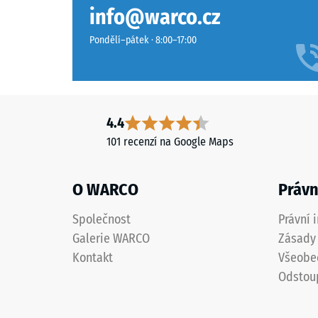
V případě potřeby je možné vyměnit jednotlivé kusy.
Lounge
Třída pr
info@warco.cz
kombinerer
Odolnos
sand-,
Pondělí–pátek · 8:00–17:00
beige-
Propust
og
Protiskl
brune
nuancer
Tepelná
4.4
i
Mrazuv
101 recenzí na Google Maps
et
Pevno
varmt
udtryk
v
O WARCO
Právn
inspireret
tlaku
af
Společnost
Právní 
-
flettede
Galerie WARCO
Zásady 
naturmaterialer.
Hodn
Kontakt
Všeobe
škály
Odstou
Materiál
1
–
=