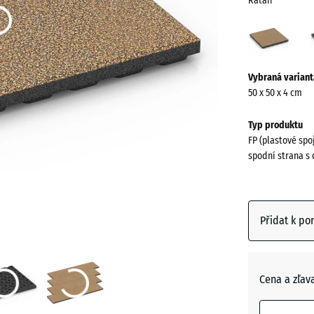
Ratan
Rata
(acti
Více
Vybraná variant
informací
50 x 50 x 4 cm
o
barvách?
Typ produktu
FP (plastové spo
Zobrazit
spodní strana s 
paletu
barev
(a
Ratan
Přidat k po
Anglický
trávník
Cena a zľav