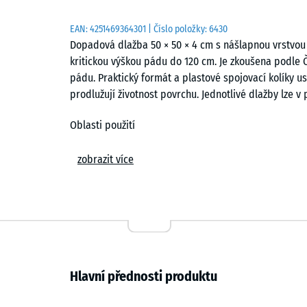
EAN:
4251469364301
| Číslo položky:
6430
Dopadová dlažba 50 × 50 × 4 cm s nášlapnou vrstvou z
kritickou výškou pádu do 120 cm. Je zkoušena podle Č
pádu. Praktický formát a plastové spojovací kolíky us
prodlužují životnost povrchu. Jednotlivé dlažby lze v
Oblasti použití
Dopadová dlažba o tloušťce 4 cm chrání děti před úr
zobrazit více
například pod houpačkami, skluzavkami, balančními
použití jsou mateřské školy, školní dvory, veřejná i 
terapii, rehabilitaci a pečovatelských zařízeních, ze
podlahou.
Složení a materiál
Hlavní přednosti produktu
Dopadová dlažba je tvořena dvěma vrstvami. Elastick
pojeného polyuretanem zajišťuje tlumení nárazů, náš