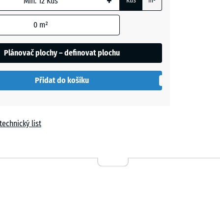
+
Kus
m²
0
m²
Plánovač plochy – definovat plochu
Přidat do košíku
le
a
technický list
Travertin