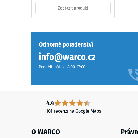
a
propylen-
Zobrazit produkt
celkový
dien
objemem
monomer),
včetně
průbarveného
všech
v
pórů,
hmotě
Odborné poradenství
dutin
a
info@warco.cz
a
spojeného
vzducho
polyuretanovým
Pondělí–pátek · 8:00–17:00
inkluzí.
pojivem
U
stabilizovaným
produkt
proti
WARCO
UV
se
záření.
4.4
tato
Povrch
101 recenzí na Google Maps
hodnota
nášlapné
obvykle
vrstvy
pohybuj
O WARCO
Právn
má
mezi