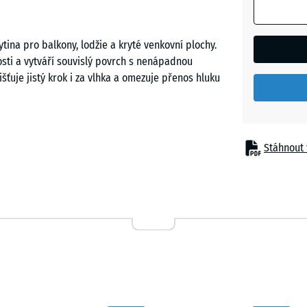
Etna
ina pro balkony, lodžie a kryté venkovní plochy.
sti a vytváří souvislý povrch s nenápadnou
šťuje jistý krok i za vlhka a omezuje přenos hluku
Levandu
Ratan
Stáhnout 
sný podklad bez lepení a bez mechanického kotvení.
 jednotlivé prvky ve stabilní poloze a vytvářejí
pticky nenápadná. Okrajové řezy lze provést běžným
Tmavě
znovu použít.
šedá
žula
ový hluk, posouvání nábytku i vibrace při chůzi.
 slunci se zahřívá méně než minerální dlažba nebo
oměnlivých venkovních podmínkách.