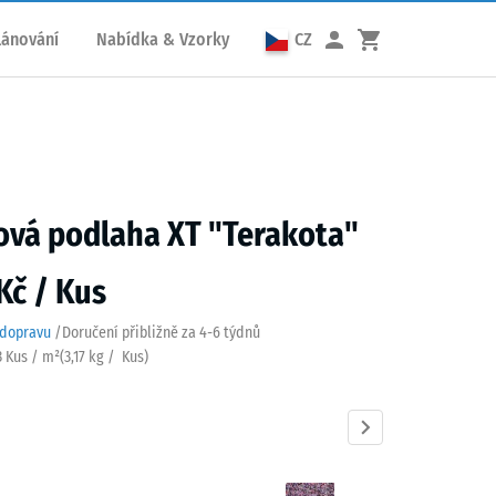
lánování
Nabídka & Vzorky
CZ
ová podlaha XT "Terakota"
Kč / Kus
 dopravu
/
Doručení přibližně za
4-6 týdnů
3 Kus / m²
(
3,17
kg
/ Kus)
ota
Anglický
Atlantik
Etna
Levandule