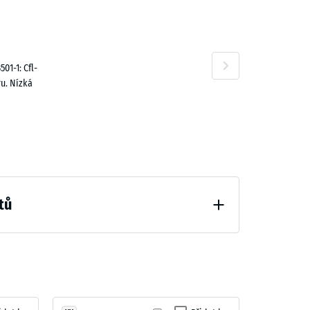
01-1: Cfl-
u. Nízká
tů