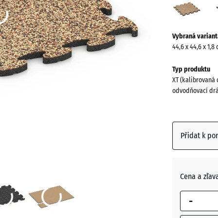
(acti
Více
Vybraná variant
informací
44,6 x 44,6 x 1,8
o
barvách?
Typ produktu
XT (kalibrovaná 
Zobrazit
odvodňovací drá
paletu
barev
Terakot
Přidat k po
Anglický
trávník
Cena a zľav
-
Atlantik