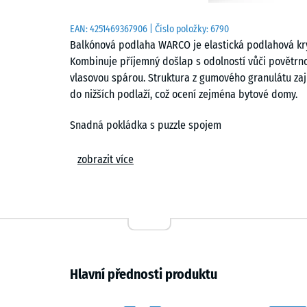
EAN:
4251469367906
| Číslo položky:
6790
Balkónová podlaha WARCO je elastická podlahová kryt
Kombinuje příjemný došlap s odolností vůči povětrno
vlasovou spárou. Struktura z gumového granulátu zaji
do nižších podlaží, což ocení zejména bytové domy.
Snadná pokládka s puzzle spojem
Desky se pokládají volně na rovný a dostatečně úno
zobrazit více
Přesně řezané hrany a integrovaný puzzle spoj udržují
rovnoměrný povrch. Vzniklá vlasová spára zůstává o
nářadím, jednotlivé dílce je možné kdykoli vyjmout a 
Tlumení kročejového hluku a komfort chůze
Elastická struktura standardní hustoty omezuje kročej
Hlavní přednosti produktu
Povrch zároveň izoluje proti chladu z podkladu a na
dřevoplast. Chůze naboso zůstává příjemná i při pr