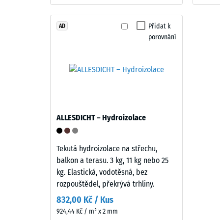
struktura
840
kg/m³
Přidat k
AD
Výrobek
porovnání
má
dvouvrstvou
konstrukci.
Nášlapná
2 / 5
vrstva
tloušťky
přibližně
ALLESDICHT – Hydroizolace
3,3
Zdánlivá
mm
hustota
je
Tekutá hydroizolace na střechu,
materiál
vyrobena
balkon a terasu. 3 kg, 11 kg nebo 25
popisuje
z
kg. Elastická, vodotěsná, bez
poměr
nového
rozpouštědel, překrývá trhliny.
mezi
EPDM
832,00 Kč / Kus
jeho
granulátu
924,44 Kč / m² x 2 mm
hmotnos
(etylen-