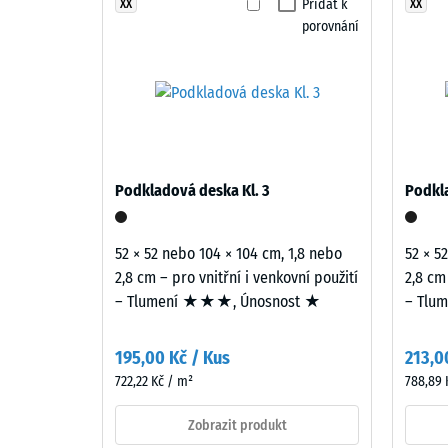
hnědočervené
Přidat k
XX
XX
Odolnos
porovnání
tóny
Propust
připomínají
středomořskou
Protiskl
keramiku
Tepelná 
a
přírodní
Mrazuv
hlínu.
Zjevn
Podkladová deska Kl. 3
Podkla
Povrch
husto
působí
-
útulně
52 × 52 nebo 104 × 104 cm, 1,8 nebo
52 × 5
a
hodno
2,8 cm – pro vnitřní i venkovní použití
2,8 cm
přirozeně.
– Tlumení ★★★, Únosnost ★
– Tlu
stupn
2
Materiál
195,00 Kč / Kus
213,0
=
–
722,22 Kč / m²
788,89 
Složení
780
a
Zobrazit produkt
až