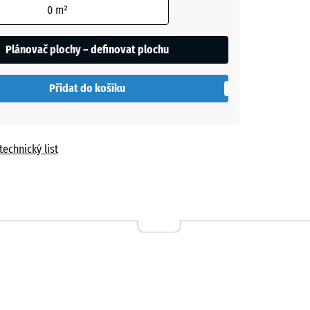
0
m²
Plánovač plochy – definovat plochu
Přidat do košíku
le
technický list
Travertin