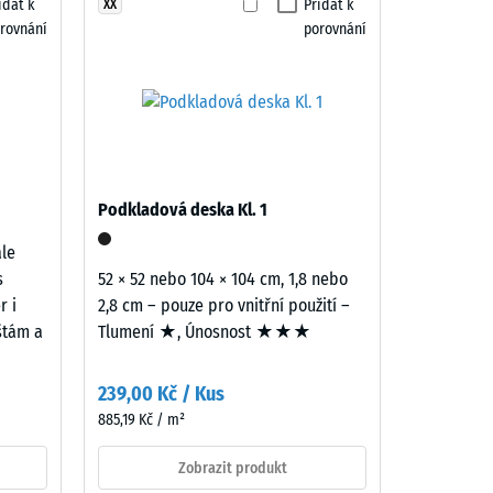
idat k
Přidat k
XX
"dobrá" (BS 7188)
rovnání
porovnání
ina R10
Podkladová deska Kl. 1
ale
s
52 × 52 nebo 104 × 104 cm, 1,8 nebo
r i
2,8 cm – pouze pro vnitřní použití –
ištám a
Tlumení ★, Únosnost ★★★
239,00 Kč / Kus
885,19 Kč / m²
Zobrazit produkt