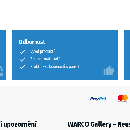
m
,
Odbornost
Vývoj produktů
vých
Znalost materiálů
Praktické zkušenosti s použitím
ů
e
í upozornění
WARCO Gallery – Neu