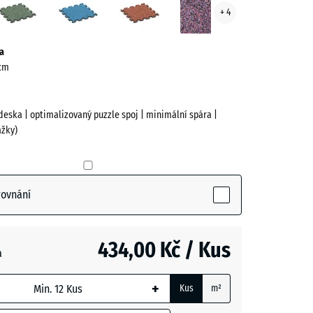
+ 4
ve)
trávník
a
 cm
deska | optimalizovaný puzzle spoj | minimální spára |
žky)
(active)
a
rovnání
434,00 Kč / Kus
a
+
Kus
m²