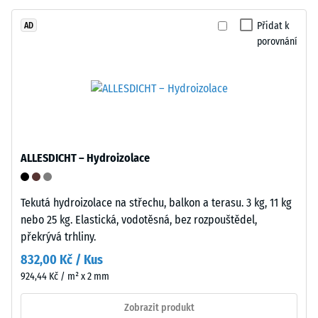
Life
Zdánlivá
Tyres".
Přidat k
AD
hustota
porovnání
Nosná
materiálu
vrstva
popisuje
má
poměr
standardní
mezi
objemovou
jeho
hustotu.
hmotností
ALLESDICHT – Hydroizolace
a
Instalace
celkovým
–
objemem,
Tekutá hydroizolace na střechu, balkon a terasu. 3 kg, 11 kg
Zpracování
včetně
nebo 25 kg. Elastická, vodotěsná, bez rozpouštědel,
–
všech
překrývá trhliny.
Montáž
pórů,
832,00 Kč / Kus
dutin
924,44 Kč / m² x 2 mm
a
vzduchových
Zobrazit produkt
inkluzí.