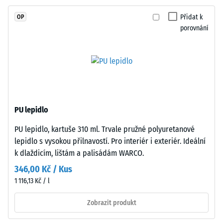
stupnice 4 =
v
střední
Přidat k
OP
hmotě
akceptační
porovnání
a
úhel cca 16°,
spojeného
skupina R10
polyuretanovým
Tepelná
pojivem
izolace
stabilizovaným
–
proti
Hodnota
UV
stupnice
PU lepidlo
záření.
2 =
PU lepidlo, kartuše 310 ml. Trvale pružné polyuretanové
Povrch
Tepelná
lepidlo s vysokou přilnavostí. Pro interiér i exteriér. Ideální
vodivost
nášlapné
cca 0,12
k dlaždicím, lištám a palisádám WARCO.
vrstvy
W/(m·K)
má
346,00 Kč / Kus
otevřeně
Mrazuvzdorný
1 116,13 Kč / l
porézní
Zjevná
strukturu.
Zobrazit produkt
hustota
Nosnou