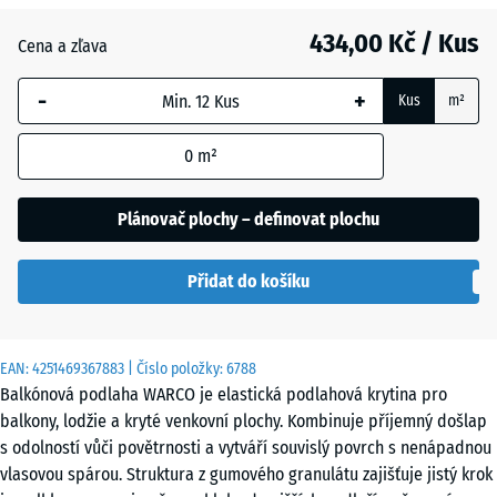
434,00 Kč / Kus
Anglický
Cena a zľava
trávník
-
+
Kus
m²
Atlantik
0
m²
Plánovač plochy – definovat plochu
Etna
Přidat do košíku
Levandule
EAN:
4251469367883
| Číslo položky:
6788
Balkónová podlaha WARCO je elastická podlahová krytina pro
Ratan
balkony, lodžie a kryté venkovní plochy. Kombinuje příjemný došlap
s odolností vůči povětrnosti a vytváří souvislý povrch s nenápadnou
vlasovou spárou. Struktura z gumového granulátu zajišťuje jistý krok
Terakota