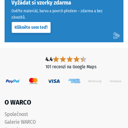
konkrétního
sendvičovém
Vyžádat si vzorky zdarma
produktu
systému.
Ověřte materiál, barvu a povrch předem – zdarma a bez
používá
Pravoúhlé
závazků.
WARCO
hrany
Klikněte sem teď!
stupnici
zajišťují
od
vlasovou
1
spáru
do
s
5,
přísnějšími
4.4
přičemž
tolerancemi.
101 recenzí na Google Maps
každá
Desky
hodnota
lze
na
stabilizovat
stupnici
svorkami
odpovídá
ze
O WARCO
určitému
spodní
hustotnímu
strany,
Společnost
rozmezí.
čímž
Galerie WARCO
Například
zůstávají