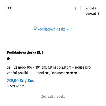
vrstvu
-
tvoří
Přidat k
XX
hodnota
černý
porovnání
stupnice
gumový
granulát
2
z
=
recyklovaných
780
pneumatik
(ELT)
až
se
Podkladová deska Kl. 1
840
střední
kg/m³
zrnitostí,
52 × 52 nebo 104 × 104 cm, 1,8 nebo 2,8 cm – pouze pro
spojený
vnitřní použití – Tlumení ★, Únosnost ★★★
polyuretanovým
239,00 Kč / Kus
pojivem.
ELT
885,19 Kč / m²
/ 5
znamená
Zobrazit produkt
„End
of