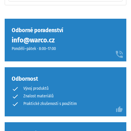
U
produktů
WARCO
Zaoblené
se
vlnité
Odborné poradenství
tato
zuby
info@warco.cz
hodnota
podobně
obvykle
jako
Pondělí–pátek · 8:00–17:00
pohybuje
4035
mezi
bez
600
zaoblení
a
hran
Odbornost
1250
—
Vývoj produktů
kg/m³.
vhodné
Pro
Znalost materiálů
především
názorné
jako
Praktické zkušenosti s použitím
znázornění
vrchní
zdánlivé
vrstva
hustoty
v