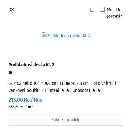
proti
dvouvrstvou
abrazivnímu
Přidat k
XX
konstrukci.
opotřebení
porovnání
Nášlapná
– Hodnota
vrstva
stupnice 2 =
tloušťky
"dobrá" (BS
přibližně
7188)
3,3
Propustnost
mm
vody (EN
je
Podkladová deska Kl. 2
12616) –
vyrobena
Hodnocení
z
4 =
nového
52 × 52 nebo 104 × 104 cm, 1,8 nebo 2,8 cm – pro vnitřní i
Infiltrace
EPDM
venkovní použití – Tlumení ★★, Únosnost ★★
cca 600
granulátu
mm/h (600
213,00 Kč / Kus
(etylen-
l/h/m²)
788,89 Kč / m²
propylen-
Protiskluznost
dien
Zobrazit produkt
(EN 16165) –
monomer),
Hodnota
průbarveného