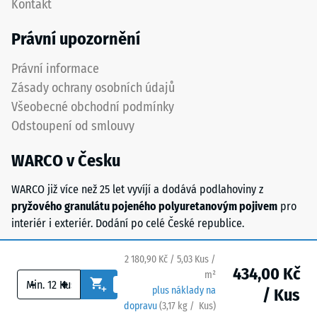
Kontakt
hodnota
spojovací
stupnice
prvky
Právní upozornění
2
zcela
představuje
neviditelné.
Právní informace
zdánlivou
Orientace
Zásady ochrany osobních údajů
hustotu
desek
Všeobecné obchodní podmínky
mezi
musí
Odstoupení od smlouvy
780
být
a
zřetelně
WARCO v Česku
840
vyznačena
kg/m³.
a
WARCO již více než 25 let vyvíjí a dodává podlahoviny z
Fyzikální
přesně
pryžového granulátu pojeného polyuretanovým pojivem
pro
hustota,
dodržena
interiér i exteriér. Dodání po celé České republice.
také
při
nazývaná
pokládce
2 180,90 Kč / 5,03 Kus /
hmotnostní
pro
434,00 Kč
m²
hustota,
zajištění
-
+
plus náklady na
/ Kus
naopak
správné
dopravu
(
3,17
kg
/ Kus)
Bezpečné podlahy.
udává
funkce