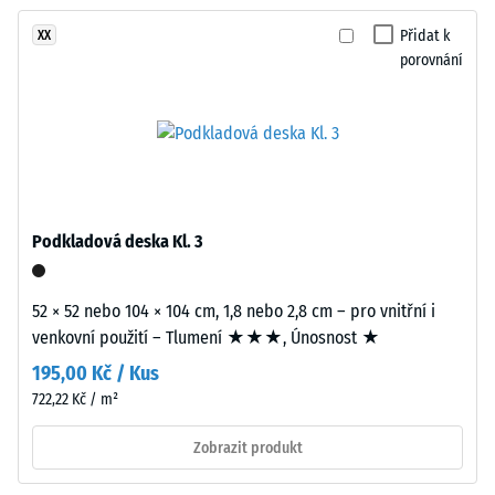
žádný
vytváří
Tlumení
produkt
nárazů,
vzhled
Přidat k
XX
pro
vibrací a
porovnání
broušeného
porovnání.
kročejového
kamene.
hluku –
Povrch
Hodnota
působí
stupnice 2 =
přirozeně
příjemné
a
tlumení
živě.
Podkladová deska Kl. 3
Třída
protiskluznosti
Materiál
DS (EN 14041) -
52 × 52 nebo 104 × 104 cm, 1,8 nebo 2,8 cm – pro vnitřní i
–
Hodnota
venkovní použití – Tlumení ★★★, Únosnost ★
Složení
stupnice 5 =
Součinitel
a
195,00 Kč / Kus
tření cca 0,6
struktura
722,22 Kč / m²
Odolnost
Zobrazit produkt
proti oděru
Výrobek
– Odolnost
má