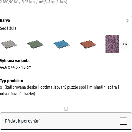
2 180,90 Kč / 5,03 Kus / m²
(
3,17
kg
/ Kus)
Barva
Šedá žula
Šedá
Anglický
Atlantik
Etna
Leva
+ 4
žula
trávník
(active)
Více
Vybraná varianta
informací
44,6 x 44,6 x 1,8 cm
o
barvách?
Typ produktu
XT (kalibrovaná deska | optimalizovaný puzzle spoj | minimální spára |
Zobrazit
odvodňovací drážky)
paletu
barev
Šedá
Přidat k porovnání
(active)
žula