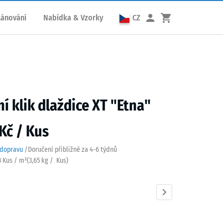
lánování
Nabídka & Vzorky
CZ
ní klik dlaždice XT "Etna"
Kč / Kus
 dopravu
/
Doručení přibližně za
4-6 týdnů
3 Kus / m²
(
3,65
kg
/ Kus)
Anglický
Atlantik
Levandule
Ratan