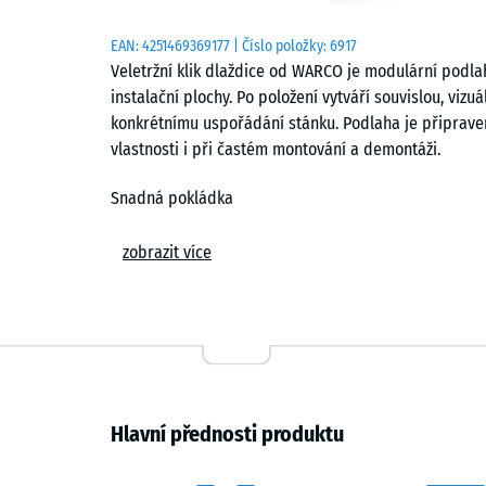
EAN:
4251469369177
| Číslo položky:
6917
Veletržní klik dlaždice od WARCO je modulární podla
instalační plochy. Po položení vytváří souvislou, viz
konkrétnímu uspořádání stánku. Podlaha je připrave
vlastnosti i při častém montování a demontáži.
Snadná pokládka
Dlaždice se pokládají volně na rovný a nosný podklad
zobrazit více
zajišťuje pevné propojení jednotlivých dílců a vytvá
zkosení podporují jednolitý vzhled plochy. Dlaždice 
jednotlivé prvky lze kdykoli vyjmout nebo nahradit.
konkrétního layoutu.
Ergonomie a tlumení
Hlavní přednosti produktu
Podlaha kombinuje dostatečnou tuhost s pružností, k
personál, který na ploše tráví dlouhé hodiny, to zname