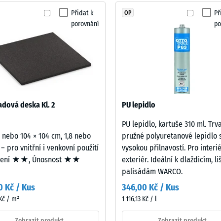
žádný
Přidat k
Př
OP
otiskluznosti DS (EN 14041) - Hodnota stupnice 2 = Součinitel tření cca 0,38
produkt
porovnání
po
pro
t proti oděru – Odolnost proti abrazivnímu opotřebení – Hodnota stupnice 3 = 
porovnání.
ost vody (EN 12616) – Hodnocení 2 = Infiltrace až 10 mm/h (10 l/h/m²)
uznost (EN 16165) – Hodnota stupnice 3 = střední akceptační úhel cca 15°, skup
izolace – Hodnota stupnice 2 = Tepelná vodivost cca 0,12 W/(m·K)
st
dová deska Kl. 2
PU lepidlo
PU lepidlo, kartuše 310 ml. Trv
2 nebo 104 × 104 cm, 1,8 nebo
pružné polyuretanové lepidlo 
 – pro vnitřní i venkovní použití
vysokou přilnavostí. Pro interié
mení ★★, Únosnost ★★
exteriér. Ideální k dlaždicím, l
ota
palisádám WARCO.
0 Kč / Kus
346,00 Kč / Kus
Kč / m²
1 116,13 Kč / l
Zobrazit produkt
Zobrazit produkt