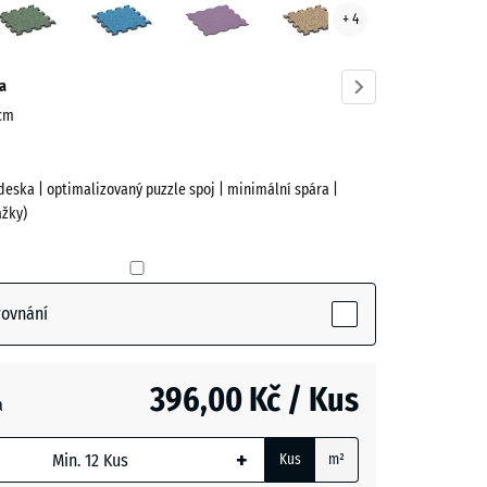
+ 4
ve)
trávník
a
 cm
deska | optimalizovaný puzzle spoj | minimální spára |
žky)
ive)
rovnání
396,00 Kč / Kus
a
+
Kus
m²
m