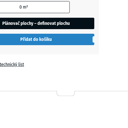
0
m²
t
le
Plánovač plochy – definovat plochu
í
Přidat do košíku
a
technický list
n