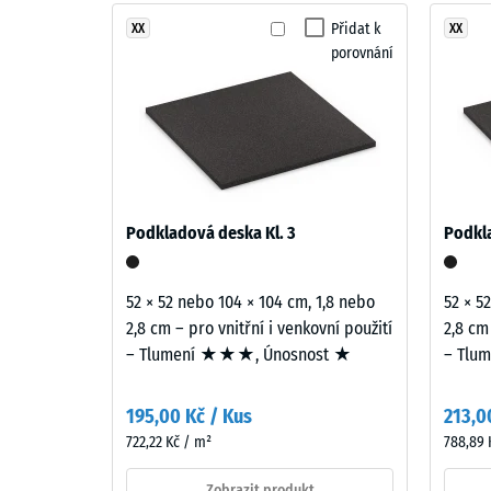
Ildglød
samler
Přidat k
XX
XX
Třída pr
porovnání
røde,
Odolnos
orange
og
Propustn
brune
Protiskl
nuancer
i
Tepelná 
et
Pevno
Podkladová deska Kl. 3
Podkla
kraftfuldt
v
og
tlaku
kontrastfyldt
52 × 52 nebo 104 × 104 cm, 1,8 nebo
52 × 5
farveudtryk.
-
2,8 cm – pro vnitřní i venkovní použití
2,8 cm
– Tlumení ★★★, Únosnost ★
– Tlu
Hodn
Materiál
škály
–
195,00 Kč / Kus
213,0
4
Složení
722,22 Kč / m²
788,89 
a
=
struktura
Zobrazit produkt