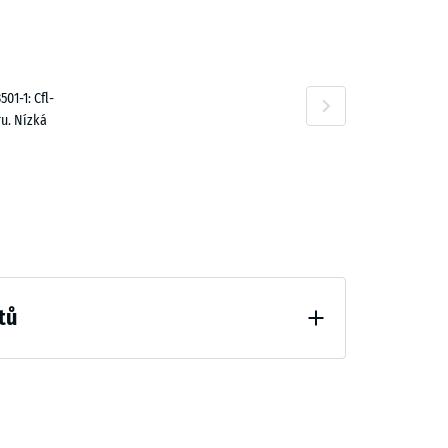
100,00 Kč
01-1: Cfl-
u. Nízká
tů
hčení (BS 7188)