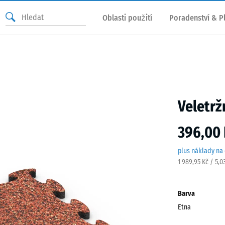
Oblasti použití
Poradenství & P
Veletrž
396,00 
plus náklady na
1 989,95 Kč / 5,0
Barva
Etna
Etna