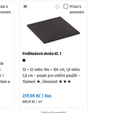
idat k
Přidat k
XX
rovnání
porovnání
"velmi dobrá" (BS 7188)
ina R10
Podkladová deska Kl. 1
ale
s
52 × 52 nebo 104 × 104 cm, 1,8 nebo
r i
2,8 cm – pouze pro vnitřní použití –
ištám a
Tlumení ★, Únosnost ★★★
239,00 Kč / Kus
885,19 Kč / m²
Zobrazit produkt