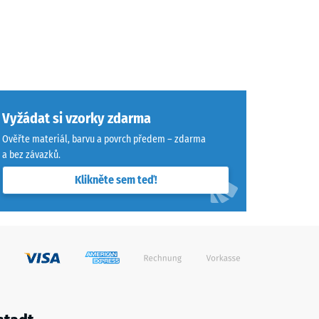
Vyžádat si vzorky zdarma
Ověřte materiál, barvu a povrch předem – zdarma
a bez závazků.
Klikněte sem teď!