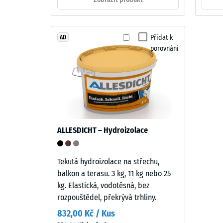
cca
0,25
Výrobek
mm
Přidat k
AD
má
porovnání
dvouvrstvou
zbytk
konstrukci.
vtisku
Nášlapná
po
vrstva
tlošťky
24
přibližně
hodin
2
ALLESDICHT – Hydroizolace
odleh
mm
je
(BS
vyrobena
Tekutá hydroizolace na střechu,
7188)
z
balkon a terasu. 3 kg, 11 kg nebo 25
nového
kg. Elastická, vodotěsná, bez
EPDM
rozpouštědel, překrývá trhliny.
granulátu
832,00 Kč / Kus
4 / 5
(etylen-