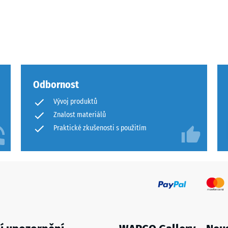
Odbornost
u
Vývoj produktů
Znalost materiálů
Praktické zkušenosti s použitím
u