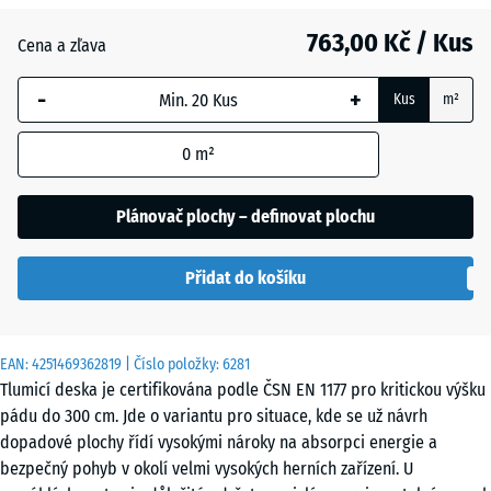
763,00 Kč / Kus
Antracit
- 99,00 Kč
Cena a zľava
-
+
Kus
m²
Cihlově
- 93,00 Kč
červená
0
m²
Plánovač plochy – definovat plochu
Nebesky
modrá
Přidat do košíku
Pískově
+ 6,00 Kč
EAN:
4251469362819
| Číslo položky:
6281
béžová
Tlumicí deska je certifikována podle ČSN EN 1177 pro kritickou výšku
pádu do 300 cm. Jde o variantu pro situace, kde se už návrh
dopadové plochy řídí vysokými nároky na absorpci energie a
Travní
- 60,00 Kč
bezpečný pohyb v okolí velmi vysokých herních zařízení. U
zelená