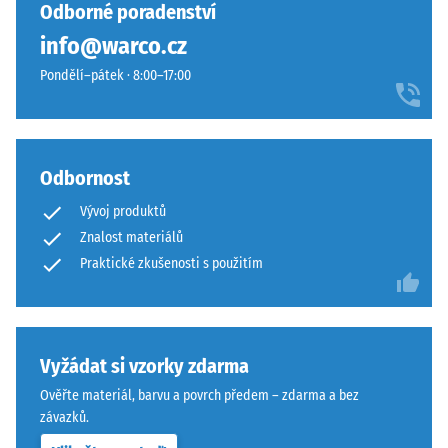
vybrán
pigmentovaným
Odborné poradenství
24
žádný
PU
hodinách
info@warco.cz
produkt
pojivem.
odlehčení
pro
Pondělí–pátek · 8:00–17:00
Povrch
(BS 7188)
porovnání.
vytváří
Zjevná
tmavý
hustota
chladný
-
šedý
Odbornost
hodnota
odstín.
stupnice
Vývoj produktů
Při
1 = do
Znalost materiálů
opotřebení
780
Praktické zkušenosti s použitím
může
kg/m³
dojít
Tlumení
k
nárazů,
mírnému
vibrací a
Vyžádat si vzorky zdarma
ztmavnutí,
kročejového
které
Ověřte materiál, barvu a povrch předem – zdarma a bez
hluku –
je
závazků.
Hodnota
u
stupnice 5 =