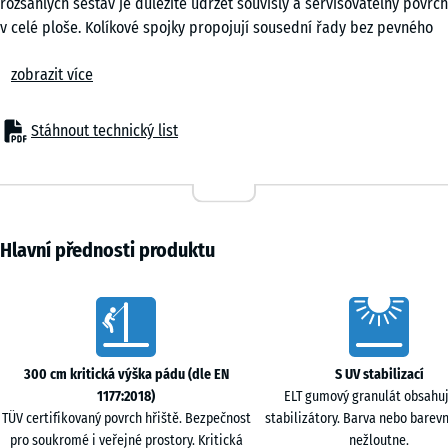
rozsáhlých sestav je důležité udržet souvislý a servisovatelný povrch
v celé ploše. Kolíkové spojky propojují sousední řady bez pevného
kotvení a současně usnadňují výměnu jednotlivých desek. To je
zobrazit více
praktické při údržbě i při pozdější modernizaci herního prostoru.
Deska míří do nejvyšší kategorie použití.
Oblasti použití
Stáhnout technický list
Používá se pod velmi vysoká lezecká zařízení, lanovky, lezecké stěny,
vícepatrové věže a velké herní sestavy s náročnější dynamikou
pohybu. Vhodná je pro veřejná hřiště vyšší kategorie, školní a
městské areály i specializované projekty, kde jsou kladeny vysoké
požadavky na tlumení pádu. Uplatní se také v prostředích pro
Hlavní přednosti produktu
pohybový trénink a terapii, pokud je důležitá měkká, stabilní a
snadno udržovatelná plocha. Povrch lze použít venku i v krytých
Characteristics
instalacích na odpovídajícím podkladu. Hodí se i pro náročné
obecní realizace.
Konstrukce a materiál
300 cm kritická výška pádu (dle EN
S UV stabilizací
Granulát ELT pojený polyuretanem tvoří dvouvrstvou strukturu s
1177:2018)
ELT gumový granulát obsahu
jemnozrnnou nášlapnou vrstvou a spodní vrstvou s nižší hustotou
TÜV certifikovaný povrch hřiště. Bezpečnost
stabilizátory. Barva nebo barevn
pro tlumení nárazů.
pro soukromé i veřejné prostory. Kritická
nežloutne.