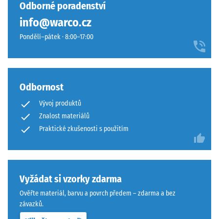
vybrán
se
Odborné poradenství
24
žádný
přirozeně
hodinách
info@warco.cz
produkt
hodí
odlehčení
pro
Pondělí–pátek · 8:00–17:00
k
(BS 7188)
porovnání.
moderním
Zjevná
venkovním
hustota
plochám
-
i
Odbornost
hodnota
technicky
stupnice
Vývoj produktů
laděnému
1 = do
Znalost materiálů
prostředí.
780
Praktické zkušenosti s použitím
kg/m³
Materiál
Tlumení
–
nárazů,
vibrací a
Složení
Vyžádat si vzorky zdarma
kročejového
a
Ověřte materiál, barvu a povrch předem – zdarma a bez
hluku –
struktura
závazků.
Hodnota
stupnice 5 =