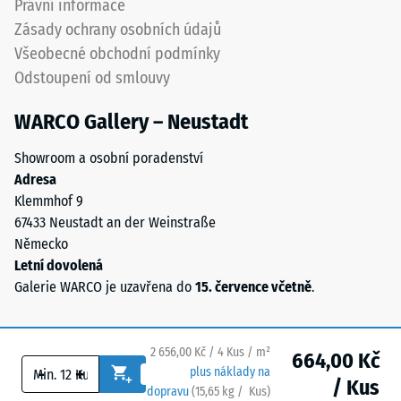
Právní informace
pryžový
Propustnost
Zásady ochrany osobních údajů
granulát
vody (EN
Všeobecné obchodní podmínky
získaný
12616) –
Odstoupení od smlouvy
recyklací
Hodnocení
5 =
použitých
WARCO Gallery – Neustadt
Infiltrace
pneumatik.
cca 1000
Nášlapná
Showroom a osobní poradenství
mm/h (1000
vrstva
Adresa
l/h/m²)
z
Klemmhof 9
jemného
Protiskluznost
67433 Neustadt an der Weinstraße
ELT
(EN 16165) –
Německo
Hodnota
granulátu
Letní dovolená
stupnice 4 =
vytváří
Galerie WARCO je uzavřena do
15. července včetně
.
střední
protiskluzový
akceptační
povrch
úhel cca 16°,
s
skupina R10
2 656,00 Kč / 4 Kus / m²
664,00 Kč
dobrou
-
+
plus náklady na
/ Kus
odolností
Tepelná
dopravu
(
15,65
kg
/ Kus)
Bezpečné podlahy.