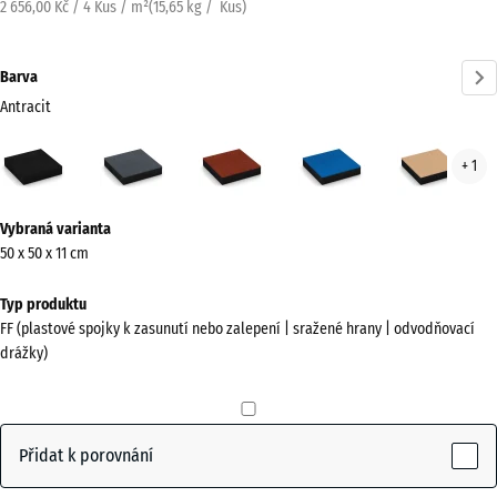
2 656,00 Kč / 4 Kus / m²
(
15,65
kg
/ Kus)
Barva
Antracit
Antracit
Břidlicová
Cihlově
Nebesky
Písk
+ 1
(active)
šedá
červená
modrá
béž
Více
Vybraná varianta
informací
50 x 50 x 11 cm
o
barvách?
Typ produktu
FF (plastové spojky k zasunutí nebo zalepení | sražené hrany | odvodňovací
Zobrazit
drážky)
paletu
barev
(active)
Antracit
Přidat k porovnání