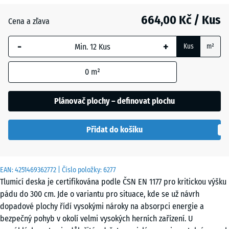
Břidlicová
+ 99,00 Kč
664,00 Kč / Kus
šedá
Cena a zľava
-
+
Kus
m²
Cihlově
+ 6,00 Kč
červená
0
m²
Plánovač plochy – definovat plochu
Nebesky
+ 99,00 Kč
modrá
Přidat do košíku
Pískově
+ 105,00 Kč
EAN:
4251469362772
| Číslo položky:
6277
béžová
Tlumicí deska je certifikována podle ČSN EN 1177 pro kritickou výšku
pádu do 300 cm. Jde o variantu pro situace, kde se už návrh
dopadové plochy řídí vysokými nároky na absorpci energie a
Travní
+ 39,00 Kč
bezpečný pohyb v okolí velmi vysokých herních zařízení. U
zelená