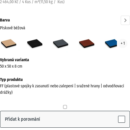
2 464,00 Kč / 4 Kus / m²
(
11,50
kg
/ Kus)
Barva
Pískově béžová
Pískově
Antracit
Břidlicová
Cihlově
Neb
+ 1
béžová
šedá
červená
mod
(active)
Více
Vybraná varianta
informací
50 x 50 x 8 cm
o
barvách?
Typ produktu
FF (plastové spojky k zasunutí nebo zalepení | sražené hrany | odvodňovací
Zobrazit
drážky)
paletu
barev
Pískově
Přidat k porovnání
(active)
béžová