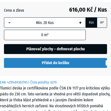
616,00 Kč / Kus
Antracit
- 116,00 Kč
Cena a zľava
-
+
Kus
m²
Břidlicová
- 12,00 Kč
šedá
0
m²
Plánovač plochy – definovat plochu
Cihlově
- 109,00 Kč
červená
Přidat do košíku
Nebesky
- 12,00 Kč
EAN:
4251469362765
| Číslo položky:
6276
modrá
Tlumicí deska je certifikována podle ČSN EN 1177 pro kritickou výšku
pádu do 230 cm. Tato varianta je vhodná pro větší dopadové plochy,
které je třeba klást přehledně a s jasným členěním kolem
Travní
- 67,00 Kč
rozsáhlejších herních zařízení. Na vícezónových hřištích pomáhá
zelená