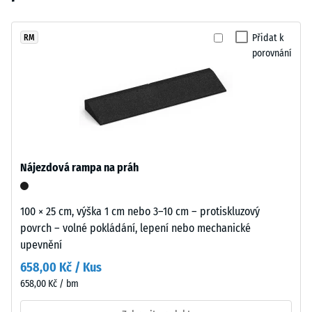
vybrán
přírodní
24
žádný
tón
hodinách
produkt
dobře
Přidat k
RM
odlehčení
pro
porovnání
zapadá
(BS 7188)
porovnání.
do
Zjevná
klidně
hustota
řešených
-
teras
hodnota
a
stupnice
okolí
1 = do
Nájezdová rampa na práh
domu.
780
kg/m³
100 × 25 cm, výška 1 cm nebo 3–10 cm – protiskluzový
Materiál
Tlumení
povrch – volné pokládání, lepení nebo mechanické
–
nárazů,
upevnění
vibrací a
Složení
kročejového
a
658,00 Kč / Kus
hluku –
struktura
658,00 Kč / bm
Hodnota
stupnice 5 =