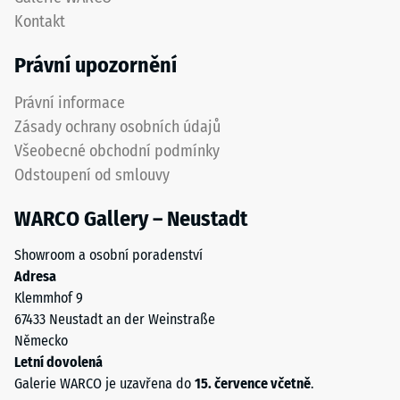
izolace
proti
Kontakt
–
opotřebení.
Hodnota
Spodní
Právní upozornění
stupnice
vrstva
5 =
z
Právní informace
Tepelná
hrubšího
vodivost
Zásady ochrany osobních údajů
granulátu
cca 0,07
Všeobecné obchodní podmínky
podporuje
W/(m·K)
Odstoupení od smlouvy
pružnost,
Mrazuvzdorný
tlumení
WARCO Gallery – Neustadt
nárazů
Pevnost
a
v
Showroom a osobní poradenství
dobrou
tlaku
Adresa
propustnost
Klemmhof 9
vody.
-
67433 Neustadt an der Weinstraße
U
Hodnota
Německo
černých
škály
Letní dovolená
a
Galerie WARCO je uzavřena do
15. července včetně
.
antracitových
2