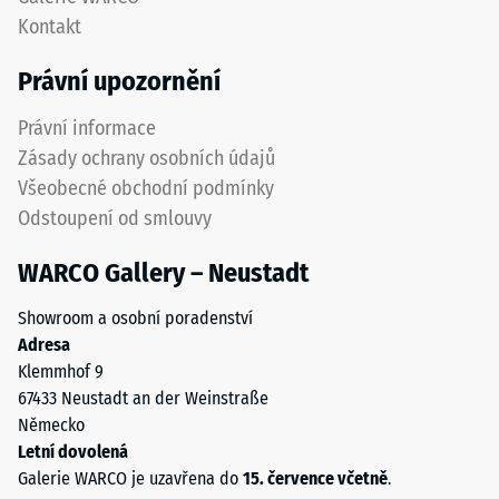
izolace
opotřebení.
Kontakt
–
Spodní
Hodnota
vrstva
Právní upozornění
stupnice
z
5 =
hrubšího
Právní informace
Tepelná
granulátu
vodivost
Zásady ochrany osobních údajů
podporuje
cca 0,07
Všeobecné obchodní podmínky
pružnost,
W/(m·K)
Odstoupení od smlouvy
tlumení
Mrazuvzdorný
nárazů
WARCO Gallery – Neustadt
a
Pevnost
dobrou
v
Showroom a osobní poradenství
propustnost
tlaku
Adresa
vody.
Klemmhof 9
U
-
67433 Neustadt an der Weinstraße
černých
Hodnota
Německo
a
škály
Letní dovolená
antracitových
Galerie WARCO je uzavřena do
15. července včetně
.
variant
2