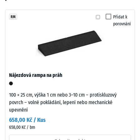
vybrán
Povrch
24
žádný
dodává
hodinách
produkt
dětským
Přidat k
RM
odlehčení
pro
porovnání
a
(BS 7188)
porovnání.
sportovním
Zjevná
plochám
hustota
lehký
-
a
hodnota
přátelský
stupnice
vzhled.
1 = do
Nájezdová rampa na práh
780
kg/m³
Materiál
100 × 25 cm, výška 1 cm nebo 3–10 cm – protiskluzový
–
Tlumení
povrch – volné pokládání, lepení nebo mechanické
Složení
nárazů,
upevnění
vibrací a
a
kročejového
struktura
658,00 Kč / Kus
hluku –
658,00 Kč / bm
Hodnota
stupnice 5 =