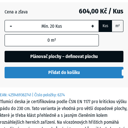
604,00 Kč / Kus
Antracit
- 104,00 Kč
Cena a zľava
-
+
Kus
m²
Břidlicová
šedá
0
m²
Plánovač plochy – definovat plochu
Cihlově
- 97,00 Kč
červená
Přidat do košíku
Pískově
+ 12,00 Kč
EAN:
4251469362741
| Číslo položky:
6274
béžová
Tlumicí deska je certifikována podle ČSN EN 1177 pro kritickou výšku
pádu do 230 cm. Tato varianta je vhodná pro větší dopadové plochy,
které je třeba klást přehledně a s jasným členěním kolem
Travní
- 55,00 Kč
rozsáhlejších herních zařízení. Na vícezónových hřištích pomáhá
zelená