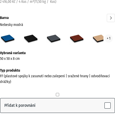
2 416,00 Kč / 4 Kus / m²
(
11,50
kg
/ Kus)
Barva
Nebesky modrá
Nebesky
Antracit
Břidlicová
Cihlově
Písk
+ 1
modrá
šedá
červená
béž
(active)
Více
Vybraná varianta
informací
50 x 50 x 8 cm
o
barvách?
Typ produktu
FF (plastové spojky k zasunutí nebo zalepení | sražené hrany | odvodňovací
Zobrazit
drážky)
paletu
barev
Nebesky
Přidat k porovnání
(active)
modrá