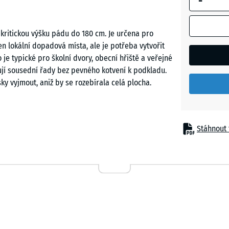
-
Břidlico
šedá
 kritickou výšku pádu do 180 cm. Je určena pro
en lokální dopadová místa, ale je potřeba vytvořit
 je typické pro školní dvory, obecní hřiště a veřejné
Nebesk
ují sousední řady bez pevného kotvení k podkladu.
modrá
ky vyjmout, aniž by se rozebírala celá plocha.
Pískově
béžová
Stáhnout 
vkou, středně vysoké lezecké prvky a kombinované
i v jedné zóně. Vhodná je pro školní a obecní hřiště,
Travní
m provozem. Smysl dává také v zařízeních pro
zelená
ba spojit tlumení nárazů s dobrou prostupností vody,
notlivých dílců. Dobře funguje i v městských