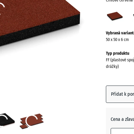
Cihlově červená
Cihlo
červ
(acti
Více
Vybraná variant
informací
50 x 50 x 6 cm
o
barvách?
Typ produktu
FF (plastové spo
Zobrazit
drážky)
paletu
barev
Cihlově
Přidat k po
červená
Antracit
Cena a zľav