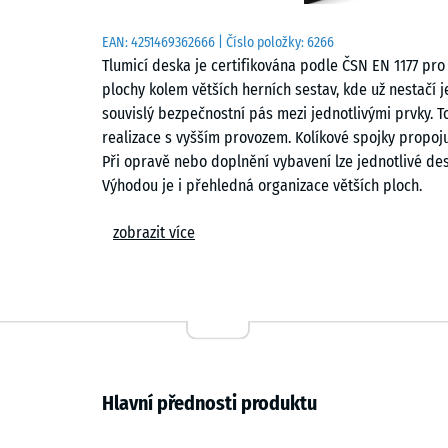
EAN:
4251469362666
| Číslo položky:
6266
Tlumicí deska je certifikována podle ČSN EN 1177 pro
plochy kolem větších herních sestav, kde už nestačí j
souvislý bezpečnostní pás mezi jednotlivými prvky. To
realizace s vyšším provozem. Kolíkové spojky propoj
Při opravě nebo doplnění vybavení lze jednotlivé des
Výhodou je i přehledná organizace větších ploch.
Oblasti použití
zobrazit více
Používá se pod standardní houpačky, věže se skluza
herní sestavy, kde děti přecházejí mezi více aktivitam
sídlištní vnitrobloky i rekreační areály s pravidelný
volnočasové aktivity a pohybovou terapii, kde je tře
jednoduchou údržbou a možností postupné výměny jed
parcích.
Hlavní přednosti produktu
Konstrukce a materiál