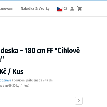
lánování
Nabídka & Vzorky
CZ
 deska – 180 cm FF "Cihlově
á"
Kč / Kus
 dopravu
/
Doručení přibližně za
7-14 dní
us / m²
(
9,30
kg
/ Kus)