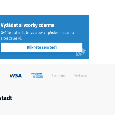
Vyžádat si vzorky zdarma
Ověřte materiál, barvu a povrch předem – zdarma
a bez závazků.
Klikněte sem teď!
stadt