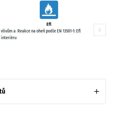
Efl
 vlivům a
Reakce na oheň podle EN 13501-1: Efl
 interiéru
tů
hčení (BS 7188)