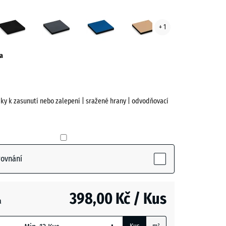
vě
Antracit
Břidlicová
Nebesky
Pískově
+ 1
ená
šedá
modrá
béžová
ve)
a
jky k zasunutí nebo zalepení | sražené hrany | odvodňovací
rovnání
(active)
398,00 Kč / Kus
- 5,00 Kč
a