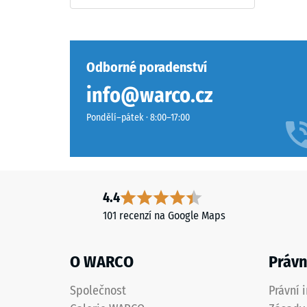
Složení
cca
a
struktura
0,75
mm
Odborné poradenství
zbytk
info@warco.cz
Povrch
vtisku
má
Pondělí–pátek · 8:00–17:00
dvouvrstvou
po
konstrukci
24
z
hodin
ELT
granulátu
odleh
4.4
spojeného
(BS
101 recenzí na Google Maps
polyuretanovým
7188)
pojivem.
ELT
O WARCO
Právn
znamená
„End
Společnost
Právní 
of