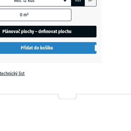
+
Kus
m²
vá
+ 64,00 Kč
0
m²
Plánovač plochy – definovat plochu
y
+ 64,00 Kč
Přidat do košíku
+ 76,00 Kč
technický list
+ 26,00 Kč