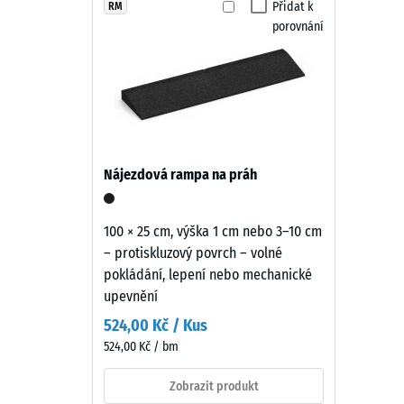
vyměnitelné.
Teplá
Přidat k
RM
Třída pr
porovnání
cihlově
Odolnos
červená
připomíná
Propust
pálenou
Protiskl
terakotu.
Živá
Tepelná
struktura
Mrazuv
Nájezdová rampa na práh
granulátu
Pevno
dodává
povrchu
v
100 × 25 cm, výška 1 cm nebo 3–10 cm
přirozený
– protiskluzový povrch – volné
tlaku
a
pokládání, lepení nebo mechanické
-
zahradní
upevnění
charakter.
Hodn
524,00 Kč / Kus
škály
524,00 Kč / bm
Materiál
2
–
Zobrazit produkt
=