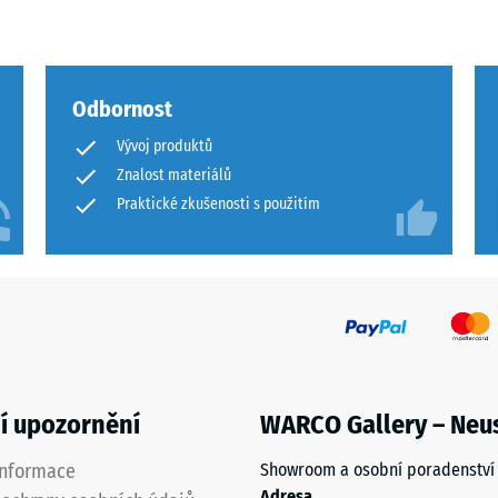
Odbornost
ového
Vývoj produktů
Znalost materiálů
Praktické zkušenosti s použitím
ách
čení
í upozornění
WARCO Gallery – Neu
informace
Showroom a osobní poradenství
Adresa