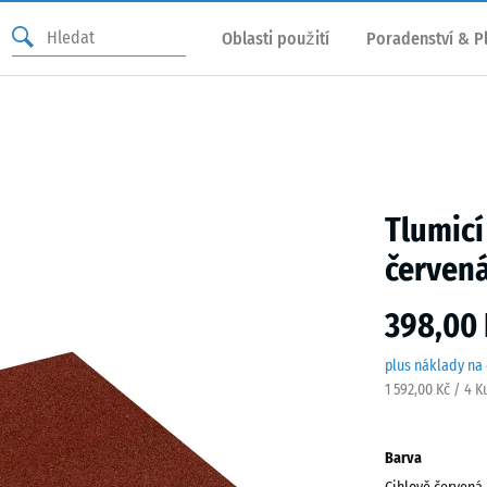
Oblasti použití
Poradenství & P
Tlumicí
červen
398,00 
plus náklady na
1 592,00 Kč / 4 K
Barva