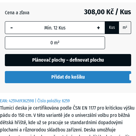
Břidlicová
+ 68,00 Kč
308,00 Kč / Kus
šedá
Cena a zľava
-
+
Kus
m²
Cihlově
+ 4,00 Kč
červená
0
m²
Plánovač plochy – definovat plochu
Nebesky
+ 68,00 Kč
modrá
Přidat do košíku
Pískově
+ 76,00 Kč
EAN:
4251469362598
| Číslo položky:
6259
béžová
Tlumicí deska je certifikována podle ČSN EN 1177 pro kritickou výšku
pádu do 150 cm. V této variantě jde o univerzální volbu pro běžná
dětská hřiště, kde už se pracuje se standardními dopadovými
Travní
+ 25,00 Kč
plochami a různorodou skladbou zařízení. Deska umožňuje
zelená