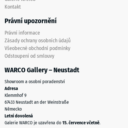
izolace
proti
Kontakt
–
opotřebení.
Hodnota
Spodní
Právní upozornění
stupnice
vrstva
4 =
z
Právní informace
Tepelná
hrubšího
vodivost
Zásady ochrany osobních údajů
granulátu
cca 0,09
Všeobecné obchodní podmínky
podporuje
W/(m·K)
Odstoupení od smlouvy
pružnost,
Mrazuvzdorný
tlumení
WARCO Gallery – Neustadt
nárazů
Pevnost
a
v
Showroom a osobní poradenství
dobrou
tlaku
Adresa
propustnost
Klemmhof 9
vody.
-
67433 Neustadt an der Weinstraße
U
Hodnota
Německo
černých
škály
Letní dovolená
a
Galerie WARCO je uzavřena do
15. července včetně
.
antracitových
2