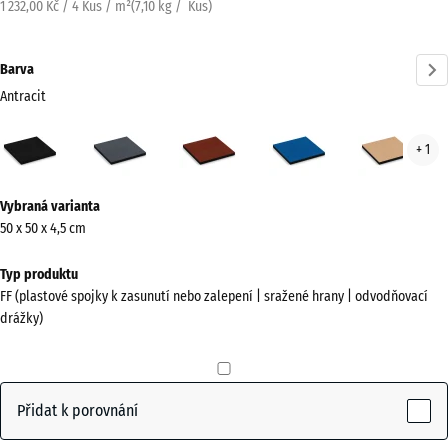
1 232,00 Kč / 4 Kus / m²
(
7,10
kg
/ Kus)
Barva
Antracit
Antracit
Břidlicová
Cihlově
Nebesky
Písk
+ 1
(active)
šedá
červená
modrá
béž
Více
Vybraná varianta
informací
50 x 50 x 4,5 cm
o
barvách?
Typ produktu
FF (plastové spojky k zasunutí nebo zalepení | sražené hrany | odvodňovací
Zobrazit
drážky)
paletu
barev
(active)
Antracit
Přidat k porovnání