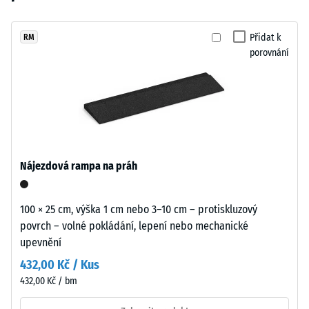
vybrán
se
24
žádný
přirozeně
hodinách
produkt
hodí
Přidat k
RM
odlehčení
pro
porovnání
k
(BS 7188)
porovnání.
moderním
Zjevná
venkovním
hustota
plochám
-
i
hodnota
technicky
stupnice
laděnému
1 = do
Nájezdová rampa na práh
prostředí.
780
kg/m³
100 × 25 cm, výška 1 cm nebo 3–10 cm – protiskluzový
Materiál
Tlumení
povrch – volné pokládání, lepení nebo mechanické
–
nárazů,
upevnění
vibrací a
Složení
kročejového
a
432,00 Kč / Kus
hluku –
struktura
432,00 Kč / bm
Hodnota
stupnice 4 =