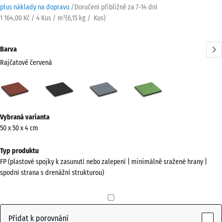
plus náklady na dopravu
/
Doručení přibližně za
7-14 dní
1 164,00 Kč / 4 Kus / m²
(
6,15
kg
/ Kus)
Barva
Rajčatově červená
Rajčatově
Antracit
Grafitová
Lipová
červená
šedá
zelená
(active)
Více
Vybraná varianta
informací
50 x 50 x 4 cm
o
barvách?
Typ produktu
FP (plastové spojky k zasunutí nebo zalepení | minimálně sražené hrany |
Zobrazit
spodní strana s drenážní strukturou)
paletu
barev
Rajčatově
Přidat k porovnání
(active)
červená