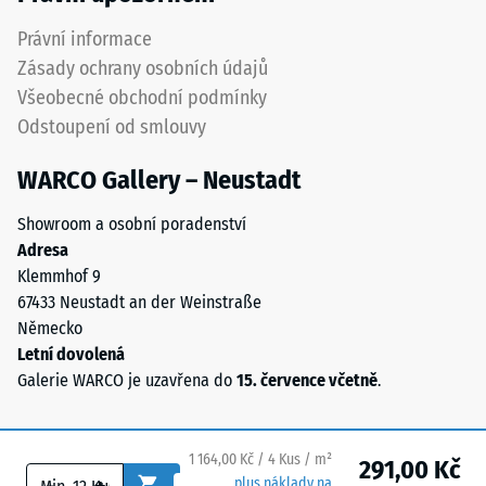
of
(BS 7188)
Life
Právní informace
Tyres.
Propustnost
Zásady ochrany osobních údajů
Směs
vody (EN
Všeobecné obchodní podmínky
obsahuje
12616) –
Odstoupení od smlouvy
přírodní
Hodnocení
5 =
kaučuk
WARCO Gallery – Neustadt
Infiltrace
NR
cca 1000
a
Showroom a osobní poradenství
mm/h (1000
styren-
Adresa
l/h/m²)
butadienový
Klemmhof 9
kaučuk
Protiskluznost
67433 Neustadt an der Weinstraße
SBR.
(EN 16165) –
Německo
Hodnota
U
Letní dovolená
stupnice 4 =
černých
Galerie WARCO je uzavřena do
15. července včetně
.
střední
a
akceptační
antracitových
úhel cca 16°,
variant
skupina R10
1 164,00 Kč / 4 Kus / m²
291,00 Kč
se
plus náklady na