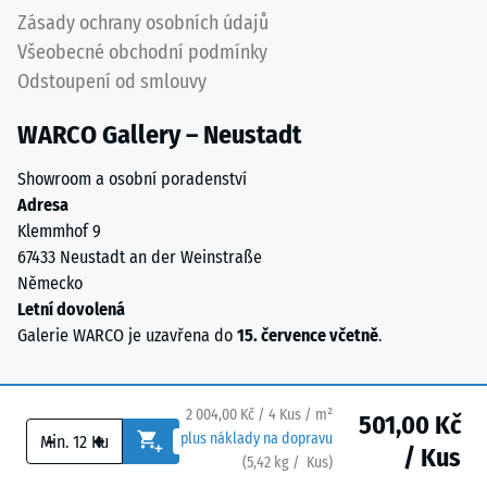
polyuretanovým
vody (EN
Zásady ochrany osobních údajů
pojivem
12616) –
Všeobecné obchodní podmínky
stabilizovaným
Hodnocení
Odstoupení od smlouvy
proti
5 =
UV
Infiltrace
WARCO Gallery – Neustadt
cca 1000
záření.
mm/h (1000
Povrch
Showroom a osobní poradenství
l/h/m²)
nášlapné
Adresa
vrstvy
Protiskluznost
Klemmhof 9
má
(EN 16165) –
67433 Neustadt an der Weinstraße
otevřeně
Hodnota
Německo
porézní
stupnice 4 =
Letní dovolená
střední
strukturu.
Galerie WARCO je uzavřena do
15. července včetně
.
akceptační
Nosnou
úhel cca 16°,
vrstvu
skupina R10
tvoří
2 004,00 Kč / 4 Kus / m²
501,00 Kč
černý
Tepelná
-
+
plus náklady na dopravu
gumový
/ Kus
izolace
(
5,42
kg
/ Kus)
Bezpečné podlahy.
granulát
–