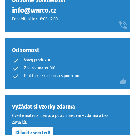
Odborné poradenství
hodinách
žádný
kraftfuldt
odlehčení
info@warco.cz
produkt
og
(BS 7188)
pro
Pondělí–pátek · 8:00–17:00
kontrastfyldt
porovnání.
Zjevná
farveudtryk.
hustota
-
Materiál
hodnota
Odbornost
stupnice
–
1 = do
Složení
Vývoj produktů
780
a
Znalost materiálů
kg/m³
struktura
Praktické zkušenosti s použitím
Tlumení
nárazů,
Výrobek
vibrací a
má
kročejového
dvouvrstvou
Vyžádat si vzorky zdarma
hluku –
konstrukci.
Ověřte materiál, barvu a povrch předem – zdarma a bez
Hodnota
Nášlapná
závazků.
stupnice 3 =
vrstva
výrazné
Klikněte sem teď!
tloušťky