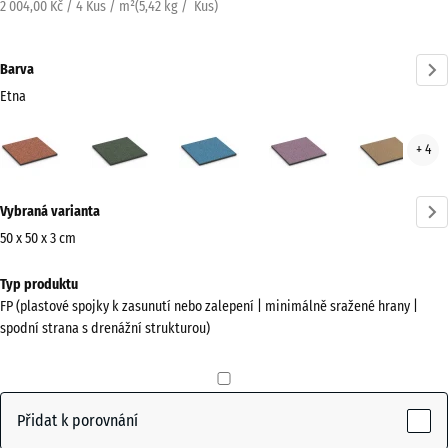
2 004,00 Kč / 4 Kus / m²
(
5,42
kg
/ Kus)
Barva
Etna
Etna
Anglický
Atlantik
Levandule
Rata
+ 4
(active)
trávník
Více
Vybraná varianta
informací
o
50 x 50 x 3 cm
barvách?
Rozměry
Typ produktu
pro
Zobrazit
FP (plastové spojky k zasunutí nebo zalepení | minimálně sražené hrany |
dopravu
paletu
spodní strana s drenážní strukturou)
500
barev
x
(active)
Etna
500
x
Přidat k porovnání
30