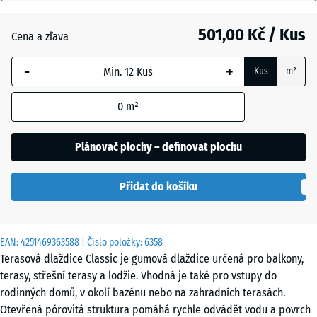
mm
Anglický
trávník
501,00 Kč / Kus
Cena a zľava
Vybraný
rozměr s
-
+
Kus
m²
modrým
Atlantik
ohraničením
0
m²
se používá
pro výpočet
Levandule
potřeby
Plánovač plochy – definovat plochu
(pokud není
v údajích o
Ratan
Přidat do košíku
produktu
uvedeno
jinak).
Terakota
EAN:
4251469363588
| Číslo položky:
6358
50
Terasová dlaždice Classic je gumová dlaždice určená pro balkony,
x
terasy, střešní terasy a lodžie. Vhodná je také pro vstupy do
50
Tmavě
rodinných domů, v okolí bazénu nebo na zahradních terasách.
x 3
šedá
Otevřená pórovitá struktura pomáhá rychle odvádět vodu a povrch