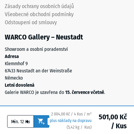
polyuretanovým
vody (EN
Zásady ochrany osobních údajů
pojivem
12616) –
Všeobecné obchodní podmínky
stabilizovaným
Hodnocení
Odstoupení od smlouvy
proti
5 =
UV
Infiltrace
WARCO Gallery – Neustadt
cca 1000
záření.
mm/h (1000
Povrch
Showroom a osobní poradenství
l/h/m²)
nášlapné
Adresa
vrstvy
Protiskluznost
Klemmhof 9
má
(EN 16165) –
67433 Neustadt an der Weinstraße
otevřeně
Hodnota
Německo
porézní
stupnice 4 =
Letní dovolená
střední
strukturu.
Galerie WARCO je uzavřena do
15. července včetně
.
akceptační
Nosnou
úhel cca 16°,
vrstvu
skupina R10
tvoří
2 004,00 Kč / 4 Kus / m²
501,00 Kč
černý
Tepelná
-
+
plus náklady na dopravu
gumový
/ Kus
izolace
(
5,42
kg
/ Kus)
Bezpečné podlahy.
granulát
–