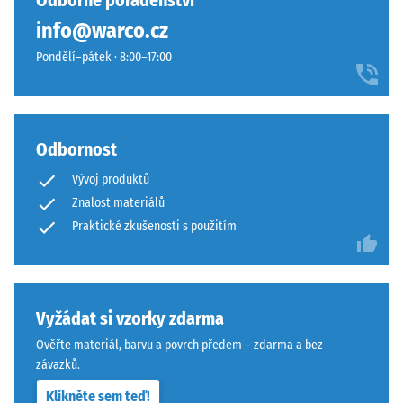
Odborné poradenství
hodinách
žádný
působí
odlehčení
info@warco.cz
produkt
teple
(BS 7188)
pro
Pondělí–pátek · 8:00–17:00
a
porovnání.
Zjevná
harmonicky.
hustota
-
Materiál
hodnota
Odbornost
stupnice
–
1 = do
Složení
Vývoj produktů
780
a
Znalost materiálů
kg/m³
struktura
Praktické zkušenosti s použitím
Tlumení
nárazů,
Výrobek
vibrací a
má
kročejového
dvouvrstvou
Vyžádat si vzorky zdarma
hluku –
konstrukci.
Ověřte materiál, barvu a povrch předem – zdarma a bez
Hodnota
Nášlapná
závazků.
stupnice 3 =
vrstva
výrazné
Klikněte sem teď!
tloušťky