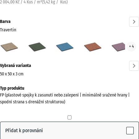
2 004,00 Kč / 4 Kus / m²
(
5,42
kg
/ Kus)
Barva
Travertin
Travertin
Anglický
Atlantik
Etna
Leva
+ 4
(active)
trávník
Více
Vybraná varianta
informací
o
50 x 50 x 3 cm
barvách?
Rozměry
Typ produktu
pro
Zobrazit
FP (plastové spojky k zasunutí nebo zalepení | minimálně sražené hrany |
dopravu
paletu
spodní strana s drenážní strukturou)
500
barev
x
(active)
Travertin
500
x
Přidat k porovnání
30