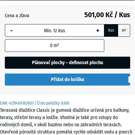
mm
Anglický
trávník
501,00 Kč / Kus
Cena a zľava
Vybraný
rozměr s
-
+
Kus
m²
modrým
Atlantik
ohraničením
0
m²
se používá
pro výpočet
Etna
potřeby
Plánovač plochy – definovat plochu
(pokud není
v údajích o
Levandule
Přidat do košíku
produktu
uvedeno
jinak).
Ratan
EAN:
4251469363601
| Číslo položky:
6360
50
Terasová dlaždice Classic je gumová dlaždice určená pro balkony,
x
terasy, střešní terasy a lodžie. Vhodná je také pro vstupy do
50
Terakota
rodinných domů, v okolí bazénu nebo na zahradních terasách.
x 3
Otevřená pórovitá struktura pomáhá rychle odvádět vodu a povrch