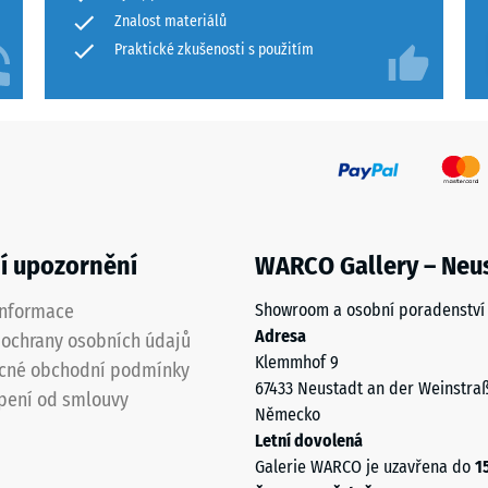
Znalost materiálů
Praktické zkušenosti s použitím
u
í upozornění
WARCO Gallery – Neu
u
informace
Showroom a osobní poradenství
Adresa
ochrany osobních údajů
Klemmhof 9
cné obchodní podmínky
67433 Neustadt an der Weinstra
pení od smlouvy
Německo
Letní dovolená
Galerie WARCO je uzavřena do
1