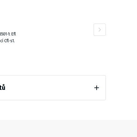
ný
,00 Kč
01-1: Efl
cí Cfl-s1.
tů
ení (BS 7188)