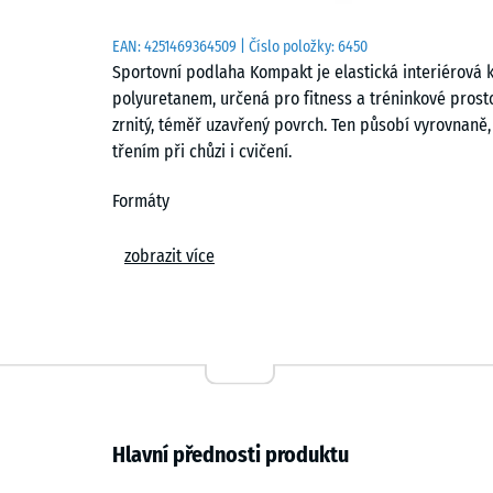
EAN:
4251469364509
| Číslo položky:
6450
Sportovní podlaha Kompakt je elastická interiérová
polyuretanem, určená pro fitness a tréninkové prost
zrnitý, téměř uzavřený povrch. Ten působí vyrovnaně,
třením při chůzi i cvičení.
Formáty
Desky jsou k dispozici ve dvou velikostech, což umož
zobrazit více
způsobu využití. Menší formát se uplatní v členitých
zrychlují pokládku na otevřených plochách. Kombinac
sloupy i vybavení bez složitého dořezávání.
Výroba a struktura
Základem je granulát z recyklované pryže (ELT) liso
Hlavní přednosti produktu
vytvrzení se materiál řeže na přesné desky. Výsledke
hranami a vyrovnanou strukturou v celém řezu. Tento 