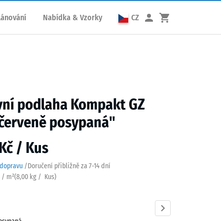
lánování
Nabídka & Vzorky
CZ
vní podlaha Kompakt GZ
 červeně posypaná"
Kč / Kus
 dopravu
/
Doručení přibližně za
7-14 dní
s / m²
(
8,00
kg
/ Kus)