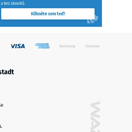
a bez závazků.
Klikněte sem teď!
stadt
ße
5.