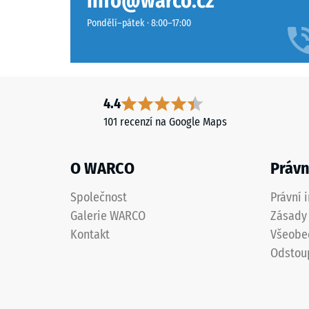
info@warco.cz
polyuretanovým
pojivem.
Pondělí–pátek · 8:00–17:00
ELT
Pevnost
znamená
v
„End
tlaku
of
materiál
4.4
Life
popisuje
101 recenzí na Google Maps
Tyres“
jeho
a
odolnost
vztahuje
vůči
O WARCO
Právn
se
lokálním
na
zatížení.
Společnost
Právní 
gumový
Udává,
Galerie WARCO
Zásady 
granulát
do
Kontakt
Všeobe
získaný
jaké
Odstou
z
míry
recyklace
se
použitých
materiál
pneumatik.