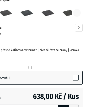
posypaná
e
Antracit
Lehce
Lehce
Lehce
+ 1
eně
modře
šedě
žlutě
paná
posypaná
posypaná
posypaná
ve)
a
m
| přesně kalibrovaný formát | přesně řezané hrany | vysoká
rovnání
(active)
ná
638,00 Kč / Kus
a
- 107,00 Kč