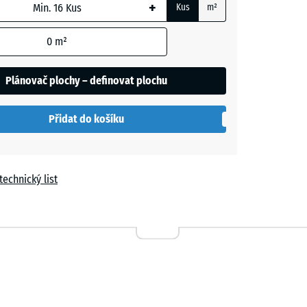
+
Kus
m²
m
0
m²
t
ná
Plánovač plochy – definovat plochu
í
Přidat do košíku
ná
technický list
ná