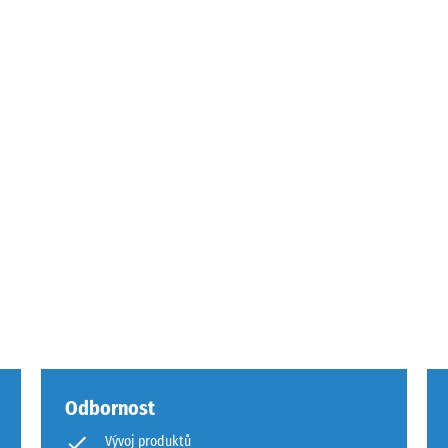
ového
ách
čení
Odbornost
Vývoj produktů