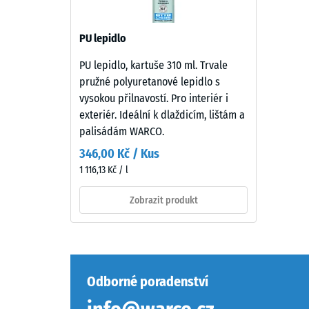
0
Materiál
mm
PU lepidlo
–
zbytk
Složení
PU lepidlo, kartuše 310 ml. Trvale
vtisku
a
pružné polyuretanové lepidlo s
struktura
po
vysokou přilnavostí. Pro interiér i
exteriér. Ideální k dlaždicím, lištám a
24
palisádám WARCO.
Produkt
hodin
je
346,00 Kč / Kus
odleh
vyroben
1 116,13 Kč / l
z
(BS
čištěného,
Zobrazit produkt
7188)
černého
granulátu
ELT
jemné
5 / 5
Odborné poradenství
zrnitosti,
vázaného