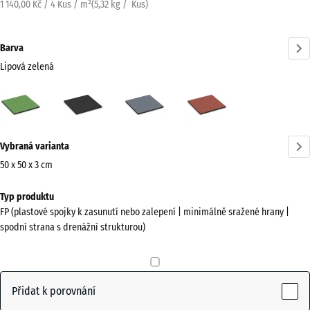
1 140,00 Kč / 4 Kus / m²
(
5,32
kg
/ Kus)
Barva
Lipová zelená
Lipová
Antracit
Grafitová
Rajčatově
zelená
šedá
červená
(active)
Více
Vybraná varianta
informací
o
50 x 50 x 3 cm
barvách?
Rozměry
Typ produktu
pro
Zobrazit
FP (plastové spojky k zasunutí nebo zalepení | minimálně sražené hrany |
dopravu
paletu
spodní strana s drenážní strukturou)
500
barev
x
Lipová
500
(active)
zelená
x
Přidat k porovnání
30