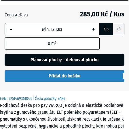
mm
Antracit
- 10,00 Kč
285,00 Kč / Kus
Cena a zľava
Vybraný
rozměr s
-
+
Kus
m²
modrým
Grafitová
ohraničením
šedá
0
m²
se používá
pro výpočet
potřeby
Plánovač plochy – definovat plochu
Rajčatově
(pokud není
- 10,00 Kč
červená
v údajích o
Přidat do košíku
produktu
uvedeno
jinak).
EAN:
4251469361843
| Číslo položky:
6184
50
Podlahová deska pro psy WARCO je odolná a elastická podlahová
x
krytina z gumového granulátu ELT pojeného polyuretanem (ELT =
50
pneumatiky s ukončenou životností, získané recyklací). Je určena k
x 3
vytvoření bezpečné, hygienické a pohodlné plochy, kde mohou psi