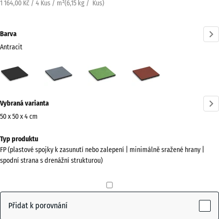
1 164,00 Kč / 4 Kus / m²
(
6,15
kg
/ Kus)
Barva
Antracit
Antracit
Grafitová
Lipová
Rajčatově
(active)
šedá
zelená
červená
Více
Vybraná varianta
informací
o
50 x 50 x 4 cm
barvách?
Rozměry
Typ produktu
pro
Zobrazit
FP (plastové spojky k zasunutí nebo zalepení | minimálně sražené hrany |
dopravu
paletu
spodní strana s drenážní strukturou)
500
barev
x
(active)
Antracit
500
x
Přidat k porovnání
40