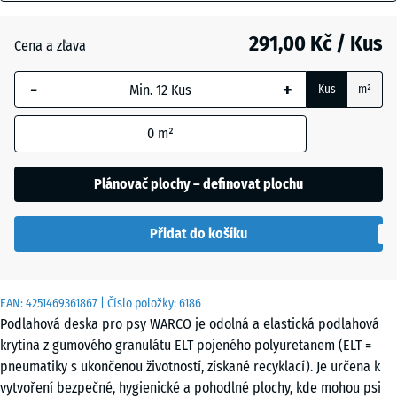
mm
Grafitová
+ 11,00 Kč
šedá
291,00 Kč / Kus
Cena a zľava
Vybraný
rozměr s
-
+
Kus
m²
modrým
Lipová
+ 11,00 Kč
ohraničením
zelená
0
m²
se používá
pro výpočet
potřeby
Plánovač plochy – definovat plochu
Rajčatově
(pokud není
červená
v údajích o
Přidat do košíku
produktu
uvedeno
jinak).
EAN:
4251469361867
| Číslo položky:
6186
50
Podlahová deska pro psy WARCO je odolná a elastická podlahová
x
krytina z gumového granulátu ELT pojeného polyuretanem (ELT =
50
pneumatiky s ukončenou životností, získané recyklací). Je určena k
x 4
vytvoření bezpečné, hygienické a pohodlné plochy, kde mohou psi