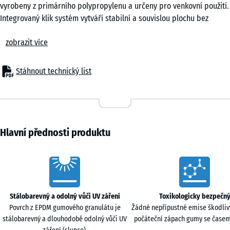
vyrobeny z primárního polypropylenu a určeny pro venkovní použití.
Integrovaný klik systém vytváří stabilní a souvislou plochu bez
nutnosti trvalého kotvení.
zobrazit více
Komfort
Povrch je vhodný do prostředí, kde si hrají děti nebo se pohybují
domácí zvířata. Dešťová voda je odváděna otevřenou konstrukcí, což
Stáhnout technický list
umožňuje rychlé osychání podlahy. Odvětrávaná spodní část
omezuje přehřívání povrchu v letním období.
Konstrukce
Dlaždice jsou vyrobeny z čistého primárního polypropylenu s
definovanými mechanickými vlastnostmi. Nepoužívají se recyklované
Hlavní přednosti produktu
směsi neznámého původu. Materiál je odolný vůči UV záření a
stabilní v teplotním rozmezí od −25 °C do +60 °C. Spodní část je
Characteristics
vybavena hustě rozmístěnými podpěrami se širokými styčnými
plochami, které rovnoměrně rozkládají zatížení na podklad a
umožňují volný odtok vody.
Stálobarevný a odolný vůči UV záření
Toxikologicky bezpečn
Montáž
Povrch z EPDM gumového granulátu je
Žádné nepřípustné emise škodliv
Dlaždice se pokládají plovoucím způsobem na nosný a rovný
stálobarevný a dlouhodobě odolný vůči UV
počáteční zápach gumy se časem
podklad. Jednotlivé prvky se spojují pomocí integrovaného klik