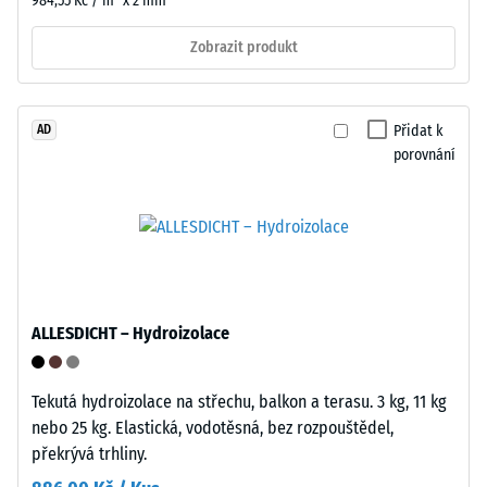
984,55 Kč / m² x 2 mm
v
intuitivní
normě
Zobrazit produkt
a
BS
spolehlivá
7188:1998.
při
Zkušební
opakovaném
Přidat k
AD
těleso
použití.
porovnání
s
plochou
Struktura
100
spodní
mm²
strany
(odpovídá
1
cm²)
ALLESDICHT – Hydroizolace
je
přitlačeno
Tekutá hydroizolace na střechu, balkon a terasu. 3 kg, 11 kg
na
nebo 25 kg. Elastická, vodotěsná, bez rozpouštědel,
vzorek
překrývá trhliny.
materiálu
Spodní
silou