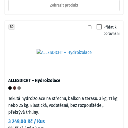
podpatky,
Tento
Zobrazit produkt
nohou
systém
nábytku,
se
květináčů
osvědčuje
Přidat k
AD
na
u
porovnání
kolečkách
dočasných
nebo
či
podstavců
často
různých
se
zařízení.
měnících
Pevnost
konfigurací,
v
kde
ALLESDICHT – Hydroizolace
tlaku
je
se
potřeba
stanovuje
Tekutá hydroizolace na střechu, balkon a terasu. 3 kg, 11 kg
vysoká
podle
nebo 25 kg. Elastická, vodotěsná, bez rozpouštědel,
flexibilita.
zkušební
překrývá trhliny.
Mechanika
metody
je
3 249,00 Kč / Kus
uvedené
rychlá,