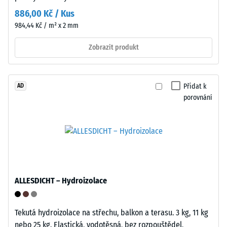
intervalech
průtok
886,00 Kč / Kus
po
vody
984,44 Kč / m² x 2 mm
dobu
a
24
větrání.
Zobrazit produkt
hodin,
Dlaždice
aby
je
se
vhodná
Přidat k
AD
určila
pro
porovnání
trvalá
vázané
deformace.
a
Kromě
nevázané
toho
nosné
se
vrstvy
kontroluje,
a
zda
střešní
ALLESDICHT – Hydroizolace
materiál
hydroizolace.
v
V
okolí
Tekutá hydroizolace na střechu, balkon a terasu. 3 kg, 11 kg
exteriéru
zatěžovaného
nebo 25 kg. Elastická, vodotěsná, bez rozpouštědel,
musí