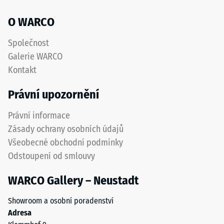
a
hodnota
O WARCO
5
znamená
Společnost
úplné
Galerie WARCO
obnovení
Kontakt
původního
tvaru
Právní upozornění
bez
zbytkového
Právní informace
vtisku.
Zásady ochrany osobních údajů
Uvedená
Všeobecné obchodní podmínky
hodnota
Odstoupení od smlouvy
škály
je
WARCO Gallery – Neustadt
interpolována
na
Showroom a osobní poradenství
základě
Adresa
výsledků