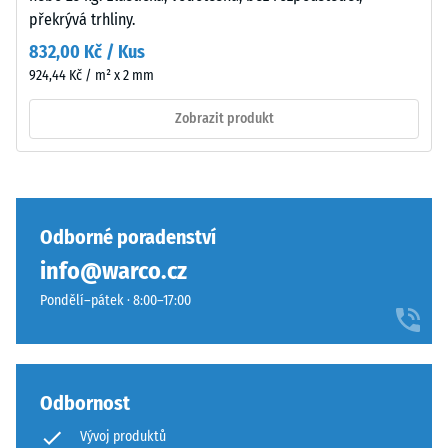
bodu
překrývá trhliny.
být
zůstává
nosná
832,00 Kč / Kus
neporušený
vrstva
924,44 Kč / m² x 2 mm
–
vodopropustná.
bez
Viz
Zobrazit produkt
trhlin,
návod
prasklin
k
nebo
montáži.
děr.
Tento
Odborné poradenství
požadavek
info@warco.cz
je
Pondělí–pátek · 8:00–17:00
splněn
pro
všechny
hodnoty
škály.
Odbornost
Výsledky
Vývoj produktů
testu