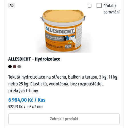
dlouhodobé
Přidat k
AD
použití
porovnání
ve
venkovním
/ 5
prostředí.
Po
ukončení
životnosti
Pevnost
ALLESDICHT – Hydroizolace
lze
v
dlaždice
tlaku
recyklovat
Tekutá hydroizolace na střechu, balkon a terasu. 3 kg, 11 kg
materiálu
prostřednictvím
nebo 25 kg. Elastická, vodotěsná, bez rozpouštědel,
popisuje
běžných
překrývá trhliny.
jeho
systémů
odolnost
6 984,00 Kč / Kus
sběru
vůči
922,59 Kč / m² x 2 mm
odpadu.
lokálnímu
zatížení.
Zobrazit produkt
Instalace
Udává,