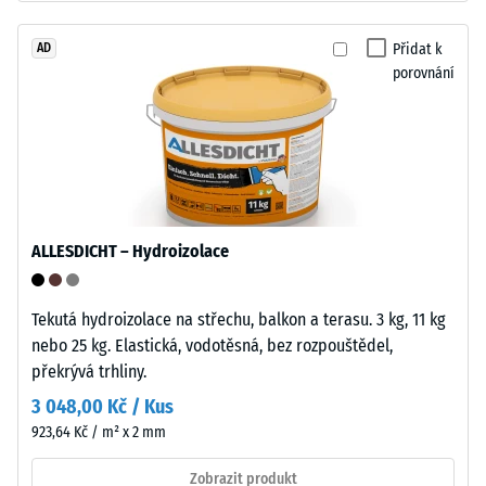
–
do
Zpracování
jaké
Přidat k
AD
–
míry
porovnání
Montáž
se
materiál
deformuje
při
působení
Formované
definované
spojovací
síly.
ALLESDICHT – Hydroizolace
prvky
Malá
na
hloubka
dvou
Tekutá hydroizolace na střechu, balkon a terasu. 3 kg, 11 kg
vtisku
protilehlých
nebo 25 kg. Elastická, vodotěsná, bez rozpouštědel,
svědčí
stranách
překrývá trhliny.
o
každé
3 048,00 Kč / Kus
vysoké
desky
pevnosti
923,64 Kč / m² x 2 mm
se
v
zaklapují
Zobrazit produkt
tlaku,