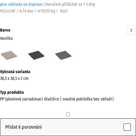
plus náklady na dopravu
/
Doručení přibližně za
1-3 dny
923,43 Kč / 6,74 Kus / m²
(
0,55
kg
/ Kus)
Barva
Vanilka
Vanilka
Břidlice
Stříbrošedá
(active)
Více
Vybraná varianta
informací
38,5 x 38,5 x 2 cm
o
barvách?
Typ produktu
PP (plastová zacvakávací dlaždice | snadná pokládka bez nářadí)
Zobrazit
paletu
barev
Přidat k porovnání
(active)
Vanilka