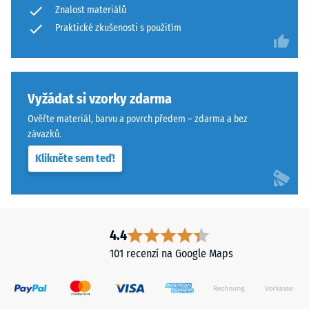
Znalost materiálů
jsou
Praktické zkušenosti s použitím
klasifikovány
na
škále
od
Vyžádat si vzorky zdarma
1
do
Ověřte materiál, barvu a povrch předem – zdarma a bez
5,
závazků.
kde
Klikněte sem teď!
hodnota
1
odpovídá
zbytkové
hloubce
4.4
vtisku
101 recenzí na Google Maps
přibližně
1
mm