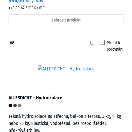
886,00 Kč / Kus
strana
1000
984,44 Kč / m² x 2 mm
tvoří
N
mřížkovou
(přibližně
Zobrazit produkt
strukturu
105
s
kg).
integrovanými
Výsledná
Přidat k
AD
nožičkami
hloubka
porovnání
z
vtisku
PP.
se
Nožičky
měří
lehce
ihned
zdvíhají
po
dlaždici
aplikaci
od
ALLESDICHT – Hydroizolace
zatížení
podkladu
a
a
poté
vytvářejí
Tekutá hydroizolace na střechu, balkon a terasu. 3 kg, 11 kg
v
dutinu
nebo 25 kg. Elastická, vodotěsná, bez rozpouštědel,
pravidelných
pro
překrývá trhliny.