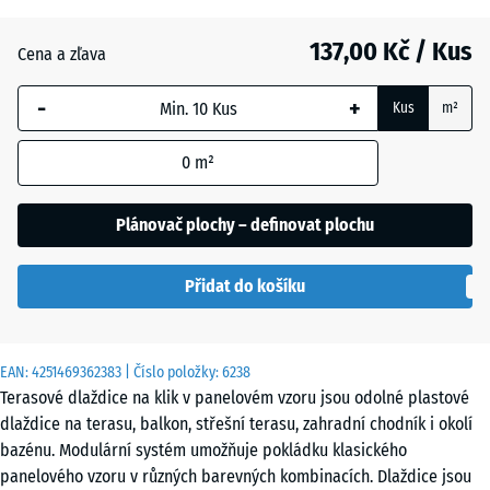
137,00 Kč / Kus
Břidlice
Cena a zľava
-
+
Kus
m²
Stříbrošedá
0
m²
Plánovač plochy – definovat plochu
Přidat do košíku
EAN:
4251469362383
| Číslo položky:
6238
Terasové dlaždice na klik v panelovém vzoru jsou odolné plastové
dlaždice na terasu, balkon, střešní terasu, zahradní chodník i okolí
bazénu. Modulární systém umožňuje pokládku klasického
panelového vzoru v různých barevných kombinacích. Dlaždice jsou