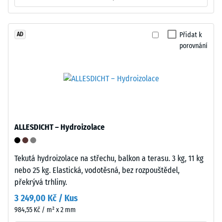
jako
zatímco
zámek,
větší
bez
hloubka
Přidat k
AD
nutnosti
porovnání
znamená
lepidla
nižší
nebo
odolnost
speciálního
vůči
nářadí.
bodovému
Spoj
zatížení.
lze
Taková
vytvořit
ALLESDICHT – Hydroizolace
zatížení
a
mohou
rozpojit
vznikat
pouhým
Tekutá hydroizolace na střechu, balkon a terasu. 3 kg, 11 kg
například
manuálním
nebo 25 kg. Elastická, vodotěsná, bez rozpouštědel,
vlivem
tlakem
překrývá trhliny.
bot
bez
3 249,00 Kč / Kus
s
použití
984,55 Kč / m² x 2 mm
vysokými
nástrojů.