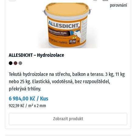
moči.
škály
porovnání
Uzavřený,
5
hydrofobní
=
povrch
přijímá
cca
jen
0
minimum
mm
nečistot
ALLESDICHT – Hydroizolace
a
zbytkového
snadno
vtisku
Tekutá hydroizolace na střechu, balkon a terasu. 3 kg, 11 kg
se
nebo 25 kg. Elastická, vodotěsná, bez rozpouštědel,
po
čistí.
překrývá trhliny.
Polypropylen
24
je
6 984,00 Kč / Kus
hodinách
UV
922,59 Kč / m² x 2 mm
odlehčení
stabilizovaný
a
Zobrazit produkt
(BS
vhodný
7188)
pro