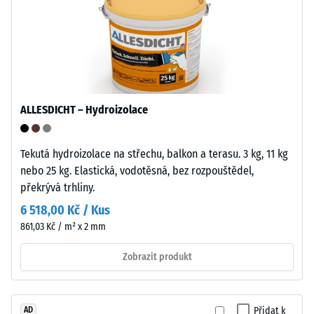
"mimořádná"
se
(BS 7188)
používá
Propustnost
čistý
vody (EN
polypropylen.
12616) –
Materiál
Hodnocení
neobsahuje
5 =
ALLESDICHT – Hydroizolace
změkčovadla
Infiltrace
a
cca 1000
mm/h (1000
je
Tekutá hydroizolace na střechu, balkon a terasu. 3 kg, 11 kg
l/h/m²)
odolný
nebo 25 kg. Elastická, vodotěsná, bez rozpouštědel,
vůči
překrývá trhliny.
Mrazuvzdorný
mnoha
6 518,00 Kč / Kus
Pevnost
zředěným
861,03 Kč / m² x 2 mm
v
kyselinám,
zásadám,
tlaku
Zobrazit produkt
solným
-
roztokům
Hodnota
i
Přidat k
AD