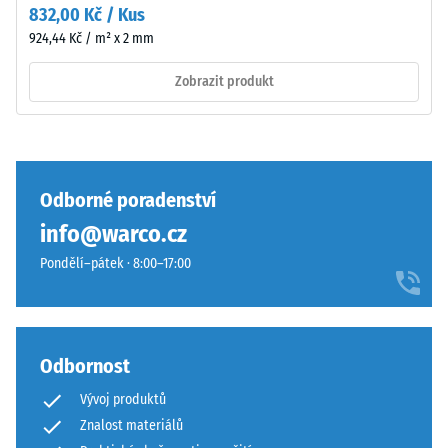
zůstává
832,00 Kč / Kus
vodopropustná.
neporušený
Viz
924,44 Kč / m² x 2 mm
–
návod
bez
Zobrazit produkt
k
trhlin,
montáži.
prasklin
nebo
děr.
Odborné poradenství
Tento
požadavek
info@warco.cz
je
Pondělí–pátek · 8:00–17:00
splněn
pro
všechny
hodnoty
Odbornost
škály.
Výsledky
Vývoj produktů
testu
Znalost materiálů
jsou