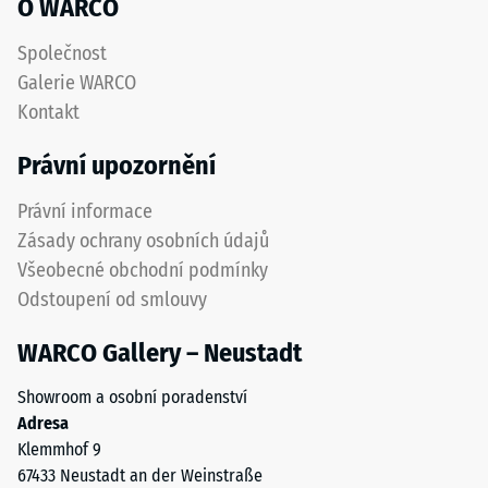
O WARCO
5
znamená
Společnost
úplné
Galerie WARCO
obnovení
Kontakt
původního
tvaru
Právní upozornění
bez
zbytkového
Právní informace
vtisku.
Zásady ochrany osobních údajů
Uvedená
Všeobecné obchodní podmínky
hodnota
Odstoupení od smlouvy
škály
je
WARCO Gallery – Neustadt
interpolována
na
Showroom a osobní poradenství
základě
Adresa
výsledků
Klemmhof 9
testů
67433 Neustadt an der Weinstraße