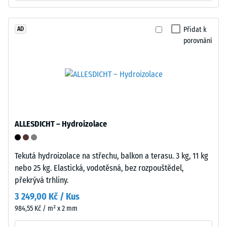
osvědčuje
nábytku,
u
květináčů
dočasných
Přidat k
AD
na
či
porovnání
kolečkách
často
nebo
se
podstavců
měnících
různých
konfigurací,
zařízení.
kde
Pevnost
je
v
ALLESDICHT – Hydroizolace
potřeba
tlaku
vysoká
se
flexibilita.
Tekutá hydroizolace na střechu, balkon a terasu. 3 kg, 11 kg
stanovuje
Mechanika
nebo 25 kg. Elastická, vodotěsná, bez rozpouštědel,
podle
je
překrývá trhliny.
zkušební
rychlá,
metody
3 249,00 Kč / Kus
intuitivní
uvedené
984,55 Kč / m² x 2 mm
a
v
spolehlivá