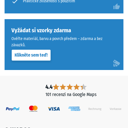
Praktické zkušenosti s použitím
klasifikovány
na
škále
od
Vyžádat si vzorky zdarma
1
do
Ověřte materiál, barvu a povrch předem – zdarma a bez
závazků.
5,
kde
Klikněte sem teď!
hodnota
1
odpovídá
zbytkové
4.4
hloubce
vtisku
101 recenzí na Google Maps
přibližně
1
mm
a
hodnota