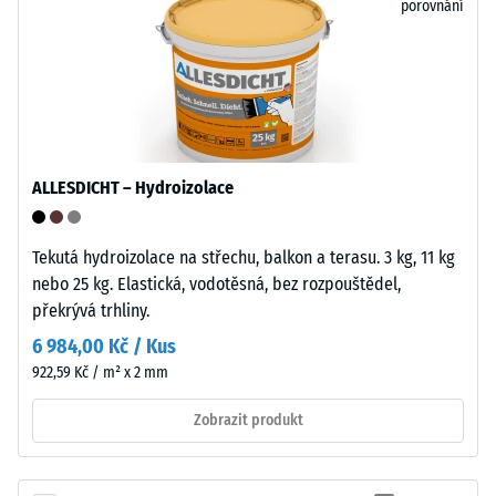
porovnání
použití
ve
venkovním
/ 5
prostředí.
Po
ukončení
životnosti
Pevnost
ALLESDICHT – Hydroizolace
lze
v
dlaždice
tlaku
recyklovat
Tekutá hydroizolace na střechu, balkon a terasu. 3 kg, 11 kg
materiálu
prostřednictvím
nebo 25 kg. Elastická, vodotěsná, bez rozpouštědel,
popisuje
běžných
překrývá trhliny.
jeho
systémů
6 984,00 Kč / Kus
odolnost
sběru
vůči
922,59 Kč / m² x 2 mm
odpadu.
lokálnímu
Zobrazit produkt
zatížení.
Instalace
Udává,
–
do