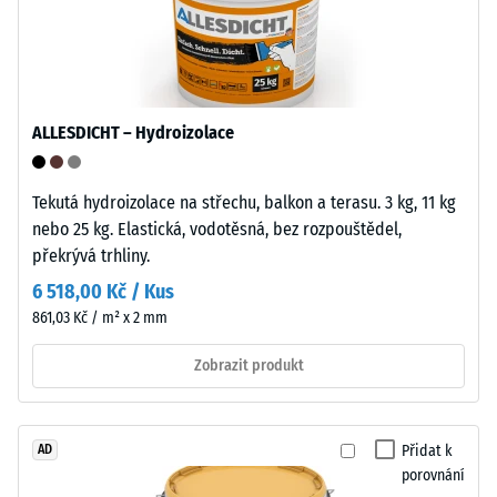
používá
Propustnost
čistý
vody (EN
polypropylen.
12616) –
Materiál
Hodnocení
neobsahuje
5 =
ALLESDICHT – Hydroizolace
změkčovadla
Infiltrace
a
cca 1000
Tekutá hydroizolace na střechu, balkon a terasu. 3 kg, 11 kg
mm/h (1000
je
nebo 25 kg. Elastická, vodotěsná, bez rozpouštědel,
l/h/m²)
odolný
překrývá trhliny.
vůči
Mrazuvzdorný
mnoha
6 518,00 Kč / Kus
Pevnost
zředěným
861,03 Kč / m² x 2 mm
v
kyselinám,
zásadám,
Zobrazit produkt
tlaku
solným
-
roztokům
Hodnota
i
Přidat k
AD
moči.
porovnání
škály