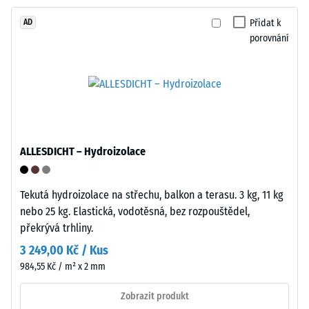
větší
lepidla
Přidat k
AD
hloubka
nebo
porovnání
znamená
speciálního
nižší
nářadí.
odolnost
Spoj
vůči
lze
bodovému
vytvořit
zatížení.
a
Taková
rozpojit
ALLESDICHT – Hydroizolace
zatížení
pouhým
mohou
manuálním
vznikat
Tekutá hydroizolace na střechu, balkon a terasu. 3 kg, 11 kg
tlakem
například
nebo 25 kg. Elastická, vodotěsná, bez rozpouštědel,
bez
vlivem
překrývá trhliny.
použití
bot
nástrojů.
3 249,00 Kč / Kus
s
Tento
984,55 Kč / m² x 2 mm
vysokými
systém
podpatky,
Zobrazit produkt
se
nohou