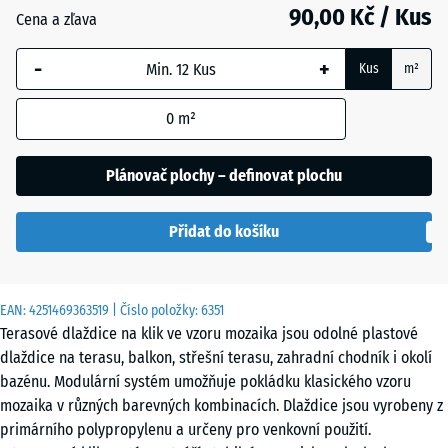
90,00 Kč / Kus
Břidlice
Cena a zľava
-
+
Kus
m²
Stříbrošedá
0
m²
Plánovač plochy – definovat plochu
Přidat do košíku
EAN:
4251469363519
| Číslo položky:
6351
Terasové dlaždice na klik ve vzoru mozaika jsou odolné plastové
dlaždice na terasu, balkon, střešní terasu, zahradní chodník i okolí
bazénu. Modulární systém umožňuje pokládku klasického vzoru
mozaika v různých barevných kombinacích. Dlaždice jsou vyrobeny z
primárního polypropylenu a určeny pro venkovní použití.