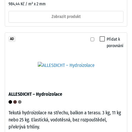
větrání.
984,44 Kč / m² x 2 mm
dobu
Dlaždice
24
je
Zobrazit produkt
hodin,
vhodná
aby
pro
se
vázané
Přidat k
AD
určila
a
porovnání
trvalá
nevázané
deformace.
nosné
Kromě
vrstvy
toho
a
se
střešní
kontroluje,
hydroizolace.
zda
V
ALLESDICHT – Hydroizolace
materiál
exteriéru
v
musí
Tekutá hydroizolace na střechu, balkon a terasu. 3 kg, 11 kg
okolí
být
nebo 25 kg. Elastická, vodotěsná, bez rozpouštědel,
zatěžovaného
nosná
překrývá trhliny.
bodu
vrstva