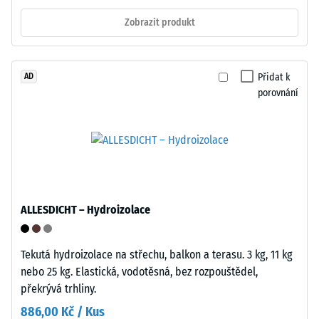
N
s
Zobrazit produkt
(přibližně
integrovanými
105
nožičkami
kg).
z
Přidat k
AD
Výsledná
PP.
porovnání
hloubka
Nožičky
vtisku
lehce
se
zdvíhají
měří
dlaždici
ihned
od
po
podkladu
aplikaci
a
ALLESDICHT – Hydroizolace
zatížení
vytvářejí
a
dutinu
poté
Tekutá hydroizolace na střechu, balkon a terasu. 3 kg, 11 kg
pro
v
nebo 25 kg. Elastická, vodotěsná, bez rozpouštědel,
průtok
pravidelných
překrývá trhliny.
vody
intervalech
a
886,00 Kč / Kus
po