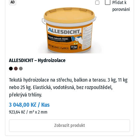
Zpracování
jaké
Přidat k
AD
–
porovnání
míry
Montáž
se
materiál
deformuje
Formované
při
spojovací
působení
prvky
definované
na
ALLESDICHT – Hydroizolace
síly.
dvou
Malá
protilehlých
hloubka
stranách
Tekutá hydroizolace na střechu, balkon a terasu. 3 kg, 11 kg
vtisku
každé
nebo 25 kg. Elastická, vodotěsná, bez rozpouštědel,
svědčí
desky
překrývá trhliny.
o
se
3 048,00 Kč / Kus
vysoké
zaklapují
923,64 Kč / m² x 2 mm
pevnosti
jako
v
zámek,
Zobrazit produkt
tlaku,
bez
zatímco
nutnosti