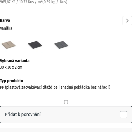
965,67 Kč / 10,73 Kus / m²
(
0,39
kg
/ Kus)
Barva
Vanilka
Vanilka
Břidlice
Stříbrošedá
(active)
Více
Vybraná varianta
informací
30 x 30 x 2 cm
o
barvách?
Typ produktu
PP (plastová zacvakávací dlaždice | snadná pokládka bez nářadí)
Zobrazit
paletu
barev
Přidat k porovnání
(active)
Vanilka