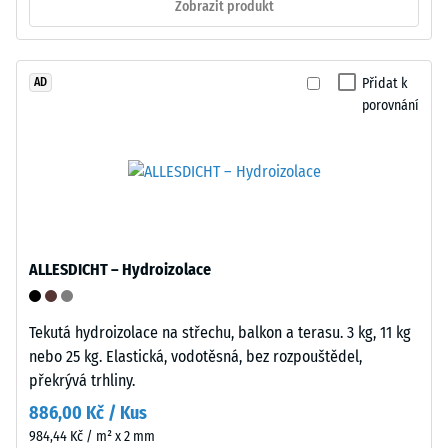
normě
Zobrazit produkt
při
BS
opakovaném
7188:1998.
použití.
Zkušební
Přidat k
AD
těleso
porovnání
Struktura
s
spodní
plochou
strany
100
mm²
(odpovídá
1
ALLESDICHT – Hydroizolace
cm²)
je
přitlačeno
Tekutá hydroizolace na střechu, balkon a terasu. 3 kg, 11 kg
na
Spodní
nebo 25 kg. Elastická, vodotěsná, bez rozpouštědel,
vzorek
strana
překrývá trhliny.
materiálu
tvoří
886,00 Kč / Kus
silou
mřížkovou
984,44 Kč / m² x 2 mm
1000
strukturu