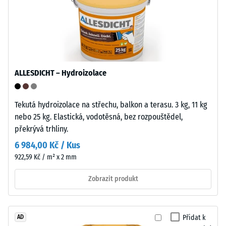
Uzavřený,
5
hydrofobní
=
povrch
přijímá
cca
jen
0
minimum
mm
ALLESDICHT – Hydroizolace
nečistot
a
zbytkového
snadno
Tekutá hydroizolace na střechu, balkon a terasu. 3 kg, 11 kg
vtisku
se
nebo 25 kg. Elastická, vodotěsná, bez rozpouštědel,
po
čistí.
překrývá trhliny.
Polypropylen
24
6 984,00 Kč / Kus
je
hodinách
922,59 Kč / m² x 2 mm
UV
odlehčení
stabilizovaný
Zobrazit produkt
a
(BS
vhodný
7188)
pro
Přidat k
AD
dlouhodobé