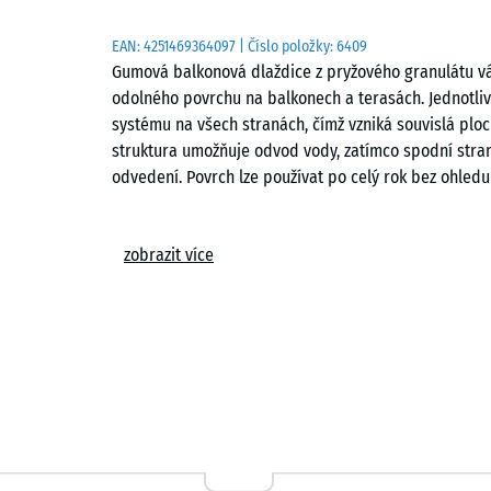
EAN:
4251469364097
| Číslo položky:
6409
Gumová balkonová dlaždice z pryžového granulátu vá
odolného povrchu na balkonech a terasách. Jednotliv
systému na všech stranách, čímž vzniká souvislá pl
struktura umožňuje odvod vody, zatímco spodní stran
odvedení. Povrch lze používat po celý rok bez ohledu
Pro novostavby i rekonstrukce
zobrazit více
Dlaždice je vhodná pro novostavby i rekonstrukce. Lz
fólie plochých střech, bitumenové povrchy, stávající
konstrukce ani složitá příprava podkladu. Menší ner
zbytků lepenky, což umožňuje rychlé přizpůsobení i n
Snadná pokládka
Pokládka je jednoduchá a nevyžaduje lepení ani šrou
nebo polovičního posunu podle zvoleného vzoru. V př