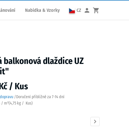
lánování
Nabídka & Vzorky
CZ
 balkonová dlaždice UZ
it"
Kč / Kus
 dopravu
/
Doručení přibližně za
7-14 dní
s / m²
(
4,75
kg
/ Kus)