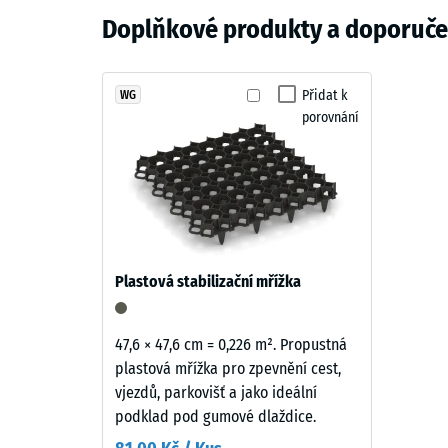
Materiál
pro pronajímané prostory.
Antracit
Doplňkové produkty a doporučen
a
Zjevná 
struktura
Tlumení
Antracit
působí
Přidat k
WG
Třída pr
porovnání
klidně
Odolnos
a
nadčasově.
Propust
Hluboký
Protiskl
tmavošedý
odstín
Tepelná 
se
Mrazuv
Plastová stabilizační mřížka
přirozeně
Pevno
hodí
k
v
47,6 × 47,6 cm = 0,226 m². Propustná
moderním
plastová mřížka pro zpevnění cest,
tlaku
venkovním
vjezdů, parkovišť a jako ideální
-
plochám
podklad pod gumové dlaždice.
i
Hodn