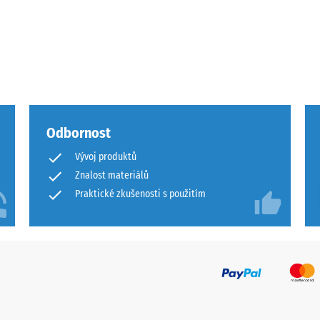
Odbornost
ového
Vývoj produktů
Znalost materiálů
Praktické zkušenosti s použitím
ách
čení