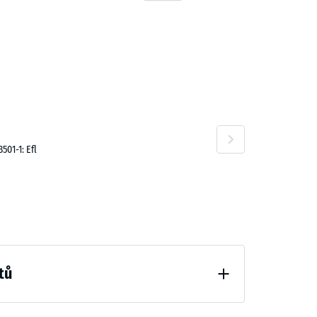
01-1: Efl
tů
hčení (BS 7188)