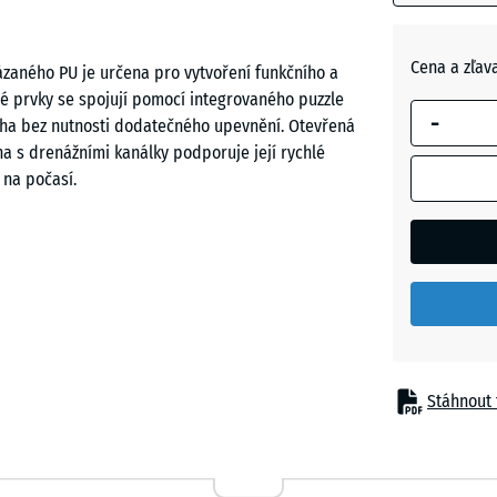
Cihlově
červená
Cena a zľav
zaného PU je určena pro vytvoření funkčního a
é prvky se spojují pomocí integrovaného puzzle
-
ocha bez nutnosti dodatečného upevnění. Otevřená
Travní
a s drenážními kanálky podporuje její rychlé
zelená
 na počasí.
e ji pokládat přímo na asfaltové pásy, hydroizolační
 dlažbu, beton a dřevo. Není potřeba žádná nosná
ovnosti lze snadno vyrovnat pomocí podložení
a starších balkonech.
Stáhnout 
bování. Dlaždice se skládají do šachovnicového
ípadě potřeby lze jednotlivé prvky kdykoli vyjmout