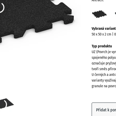
Antracit
Antra
(acti
Více
Vybraná variant
informací
50 x 50 x 2 cm | 
o
barvách?
Typ produktu
UZ (Povrch je vy
Zobrazit
spojeného polyu
paletu
označuje pryžový
barev
tvoří směs přír
U černých a antr
Antracit
varianty využíva
granule na povr
Břidlico
šedá
Přidat k po