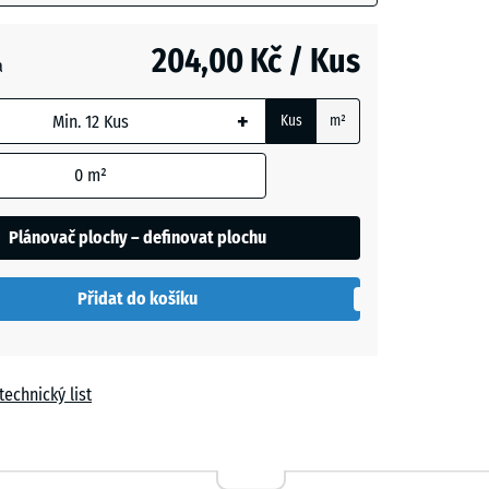
+ 13,00 Kč
204,00 Kč / Kus
a
+
Kus
m²
+ 25,00 Kč
0
m²
Plánovač plochy – definovat plochu
Přidat do košíku
technický list