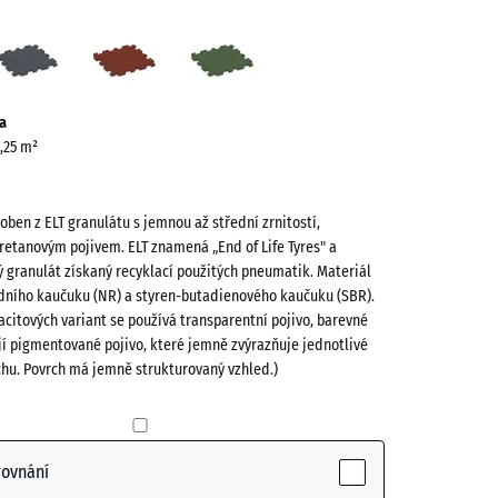
cit
Břidlicová
Cihlově
Travní
ve)
šedá
červená
zelená
a
0,25 m²
roben z ELT granulátu s jemnou až střední zrnitostí,
retanovým pojivem. ELT znamená „End of Life Tyres" a
 granulát získaný recyklací použitých pneumatik. Materiál
odního kaučuku (NR) a styren-butadienového kaučuku (SBR).
acitových variant se používá transparentní pojivo, barevné
(active)
jí pigmentované pojivo, které jemně zvýrazňuje jednotlivé
chu. Povrch má jemně strukturovaný vzhled.)
vá
+ 13,00 Kč
rovnání