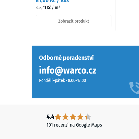
81,00 Kč / Kus
technicky
škály
358,41 Kč / m²
laděnému
2
prostředí.
Zobrazit produkt
=
cca
Materiál
–
0,75
Složení
mm
Odborné poradenství
a
zbytk
struktura
info@warco.cz
vtisku
Pondělí–pátek · 8:00–17:00
po
Povrch
24
má
hodin
dvouvrstvou
konstrukci
odleh
4.4
z
(BS
101 recenzí na Google Maps
ELT
7188)
granulátu