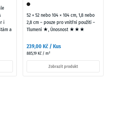
ale
s
52 × 52 nebo 104 × 104 cm, 1,8 nebo
r i
2,8 cm – pouze pro vnitřní použití –
ištám a
Tlumení ★, Únosnost ★★★
239,00 Kč / Kus
885,19 Kč / m²
Zobrazit produkt