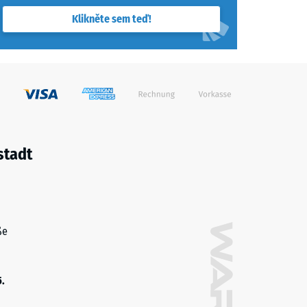
Klikněte sem teď!
stadt
ße
5.