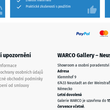
Znalost materiálů
je
Praktické zkušenosti s použitím
í
ané
í upozornění
WARCO Gallery – Neu
informace
Showroom a osobní poradenství
Adresa
ochrany osobních údajů
Klemmhof 9
cné obchodní podmínky
67433 Neustadt an der Weinstra
pení od smlouvy
Německo
Letní dovolená
Galerie WARCO je uzavřena do
1
července včetně
.
á