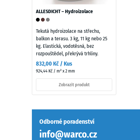
End
of
ALLESDICHT – Hydroizolace
Life
Tyres)
Pevnost
se
Tekutá hydroizolace na střechu,
v
střední
balkon a terasu. 3 kg, 11 kg nebo 25
tlaku
zrnitostí,
kg. Elastická, vodotěsná, bez
materiál
spojený
rozpouštědel, překrývá trhliny.
popisuje
polyuretanovým
832,00 Kč / Kus
jeho
pojivem.
924,44 Kč / m² x 2 mm
odolnost
Granulát
vůči
pochází
Zobrazit produkt
lokálním
z
zatížení.
použitých
Udává,
pneumatik.
do
U
jaké
černých
Odborné poradenství
míry
a
info@warco.cz
se
antracitových