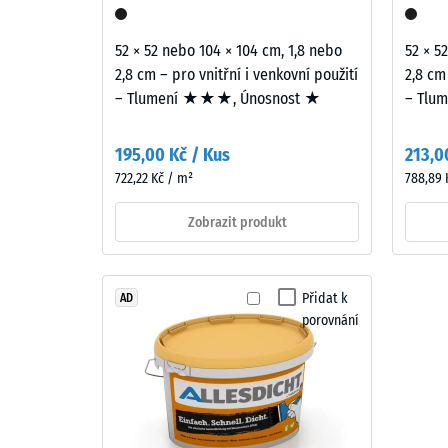
cca
Materiál
–
0,75
52 × 52 nebo 104 × 104 cm, 1,8 nebo
52 × 5
Složení
mm
2,8 cm – pro vnitřní i venkovní použití
2,8 cm
a
– Tlumení ★★★, Únosnost ★
– Tlu
zbytk
struktura
vtisku
195,00 Kč / Kus
213,0
po
722,22 Kč / m²
788,89 
Povrch
24
tvoří
Zobrazit produkt
hodin
čištěný
černý
odleh
gumový
(BS
Přidat k
AD
granulát
porovnání
7188)
z
recyklovaných
pneumatik
(ELT
–
2 / 5