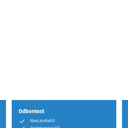
u
u
Odbornost
Vývoj produktů