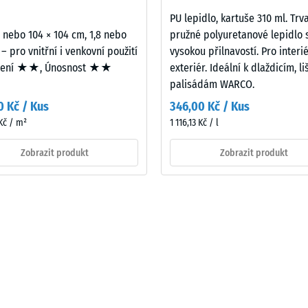
PU lepidlo, kartuše 310 ml. Trv
2 nebo 104 × 104 cm, 1,8 nebo
pružné polyuretanové lepidlo 
 – pro vnitřní i venkovní použití
vysokou přilnavostí. Pro interié
mení ★★, Únosnost ★★
exteriér. Ideální k dlaždicím, l
ového
palisádám WARCO.
0 Kč / Kus
346,00 Kč / Kus
Kč / m²
1 116,13 Kč / l
Zobrazit produkt
Zobrazit produkt
ách
čení