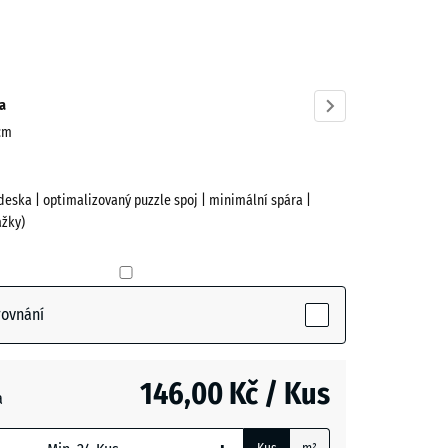
cit
ve)
a
 cm
deska | optimalizovaný puzzle spoj | minimální spára |
žky)
rovnání
146,00 Kč / Kus
a