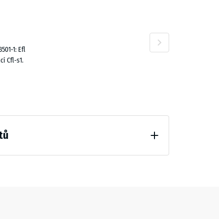
,00 Kč
01-1: Efl
cí Cfl-s1.
8,00 Kč
tů
hčení (BS 7188)
8,00 Kč