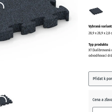
Antra
(acti
Vybraná variant
28,9 x 28,9 x 2,8
Rozměry
Typ produktu
pro
XT (kalibrovaná 
dopravu
odvodňovací drá
315
x
315
x
Přidat k po
28
mm
Vybraný
Cena a zľav
rozměr s
modrým