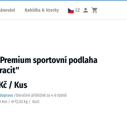
lánování
Nabídka & Vzorky
CZ
 Premium sportovní podlaha
racit"
Kč / Kus
 dopravu
/
Doručení přibližně za
4-6 týdnů
90 Kus / m²
(
2,02
kg
/ Kus)