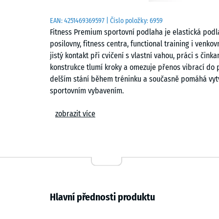
EAN:
4251469369597
| Číslo položky:
6959
Fitness Premium sportovní podlaha je elastická podl
posilovny, fitness centra, functional training i venk
jistý kontakt při cvičení s vlastní vahou, práci s či
konstrukce tlumí kroky a omezuje přenos vibrací do p
delším stání během tréninku a současně pomáhá vytvá
sportovním vybavením.
Výroba a rozměrová přesnost
zobrazit více
Desky se vyrábějí lisováním gumového granulátu s P
sesazení jednotlivých dílců a rovnoměrný vzhled cel
výrazných rozdílů mezi spoji a omezuje vznik nerovn
stabilní i při opakovaném zatížení fitness vybavení
antracitových odstínů může vlivem UV záření docháze
vlastnost ELT granulátu, nikoli o výrobní vadu. Bare
Hlavní přednosti produktu
projevuje postupně během používání.