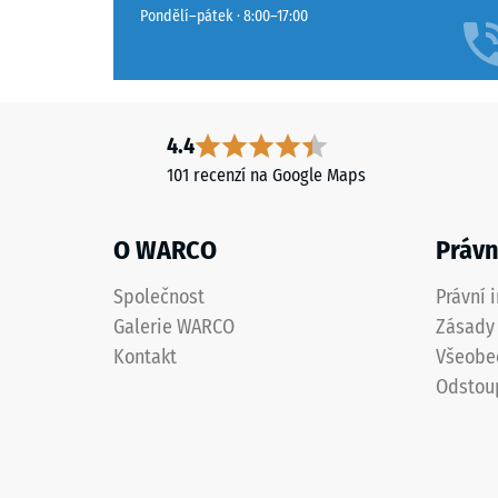
materiál
variant
Pondělí–pátek · 8:00–17:00
deformu
se
při
používá
působen
transparentní
definov
pojivo,
síly.
barevné
4.4
Malá
varianty
101 recenzí na Google Maps
hloubka
obsahují
vtisku
pigmentované
svědčí
O WARCO
Právn
pojivo.
o
Povrch
Společnost
Právní 
vysoké
má
pevnosti
Galerie WARCO
Zásady 
protiskluzové
v
Kontakt
Všeobe
vlastnosti
tlaku,
a
Odstou
zatímco
středně
větší
jemnou
hloubka
strukturu.
znamen