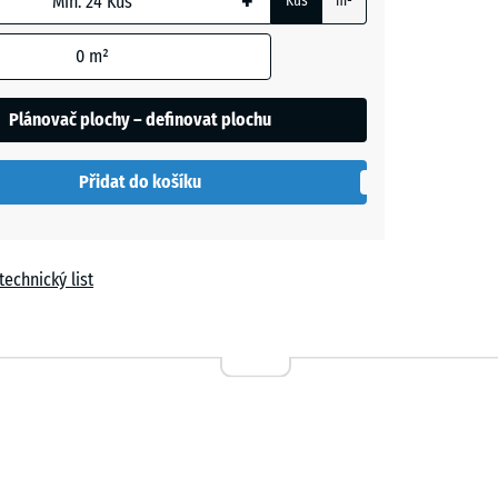
+
Kus
m²
m
0
m²
t
Plánovač plochy – definovat plochu
í
Přidat do košíku
technický list