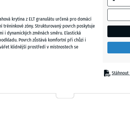
-
ohraničení
se používá
ahová krytina z ELT granulátu určená pro domácí
pro výpoče
ovní tréninkové zóny. Strukturovaný povrch poskytuje
potřeby
nkami i dynamických změnách směru. Elastická
(pokud nen
odkladu. Povrch zůstává komfortní při chůzi i
v údajích o
řet klidnější prostředí v místnostech se
produktu
uvedeno
jinak).
Stáhnout 
28,9
U pojivem. Kalibrované hrany umožňují přesné
x
é plochy. Přesnost formátu usnadňuje pokládku bez
28,9
ostí při přechodu mezi deskami. Povrch zůstává
x
m a při přesouvání tréninkových pomůcek. U
2,8
t k mírnému zesvětlení povrchu. Jde o běžnou
cm
vná struktura přitom zůstává zachována a změna se