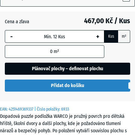
467,00 Kč / Kus
Atlantik
Cena a zľava
-
+
Kus
m²
Etna
0
m²
Levandule
Plánovač plochy – definovat plochu
Přidat do košíku
Ratan
EAN:
4251469369337
| Číslo položky:
6933
Terakota
Dopadová puzzle podložka WARCO je pružný povrch pro dětská
hřiště, školní dvory a další plochy, kde je požadováno tlumení
nárazů a bezpečný pohyb. Po položení vytváří souvislou plochu s
Tmavě