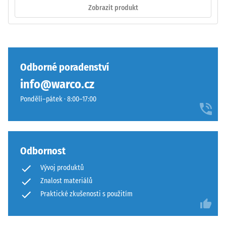
hran
Zobrazit produkt
/ 5
—
vhodné
především
jako
vrchní
Pevnost
Odborné poradenství
vrstva
v
info@warco.cz
v
tlaku
sendvičovém
Pondělí–pátek · 8:00–17:00
materiálu
systému.
popisuje
Pravoúhlé
jeho
hrany
odolnost
zajišťují
vůči
Odbornost
vlasovou
lokálnímu
Vývoj produktů
spáru
zatížení.
Znalost materiálů
s
Udává,
přísnějšími
Praktické zkušenosti s použitím
do
tolerancemi.
jaké
Desky
míry