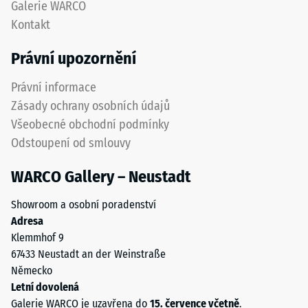
Galerie WARCO
přesně
znamená
Kontakt
dodržena
nižší
při
odolnost
Právní upozornění
pokládce
vůči
pro
bodovému
Právní informace
zajištění
zatížení.
Zásady ochrany osobních údajů
správné
Taková
Všeobecné obchodní podmínky
funkce
zatížení
Odstoupení od smlouvy
systému.
mohou
vznikat
WARCO Gallery – Neustadt
například
Struktura
vlivem
spodní
Showroom a osobní poradenství
bot
strany
Adresa
s
Klemmhof 9
vysokými
67433 Neustadt an der Weinstraße
Spodní
podpatky,
Německo
strana
nohou
Letní dovolená
je
nábytku,
Galerie WARCO je uzavřena do
15. července včetně
.
opatřena