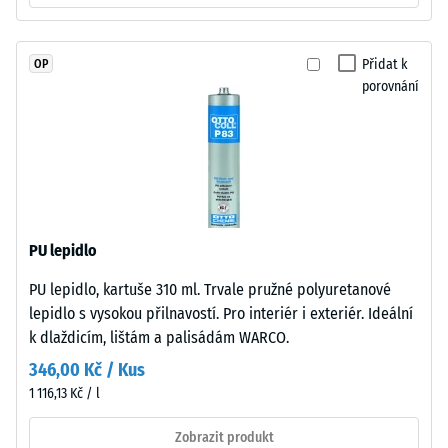
spojeného
Propustnost
polyuretanovým
vody (EN
pojivem
12616) –
Přidat k
OP
stabilizovaným
Hodnocení
porovnání
proti
5 =
UV
Infiltrace
cca 1000
záření.
mm/h (1000
Povrch
l/h/m²)
nášlapné
vrstvy
Protiskluznost
má
(EN 16165) –
PU lepidlo
otevřeně
Hodnota
PU lepidlo, kartuše 310 ml. Trvale pružné polyuretanové
porézní
stupnice 4 =
lepidlo s vysokou přilnavostí. Pro interiér i exteriér. Ideální
střední
strukturu.
akceptační
k dlaždicím, lištám a palisádám WARCO.
Nosnou
úhel cca 16°,
vrstvu
346,00 Kč / Kus
skupina R10
tvoří
1 116,13 Kč / l
hrubozrnný
Tepelná
černý
Zobrazit produkt
izolace