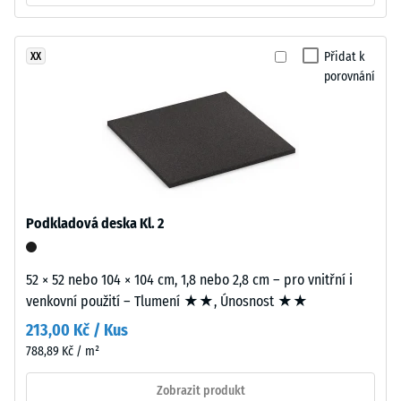
výrazné
tloušťky
tlumení
přibližně
Třída
Přidat k
XX
3,3
protiskluznosti
porovnání
mm
DS (EN 14041) -
je
Hodnota
vyrobena
stupnice 4 =
z
Součinitel
nového
tření cca 0,53
EPDM
Odolnost
granulátu
Podkladová deska Kl. 2
proti oděru
(etylen-
– Odolnost
propylen-
proti
dien
52 × 52 nebo 104 × 104 cm, 1,8 nebo 2,8 cm – pro vnitřní i
abrazivnímu
monomer),
venkovní použití – Tlumení ★★, Únosnost ★★
opotřebení
průbarveného
– Hodnota
213,00 Kč / Kus
v
stupnice 2 =
788,89 Kč / m²
hmotě
"dobrá" (BS
7188)
a
Zobrazit produkt