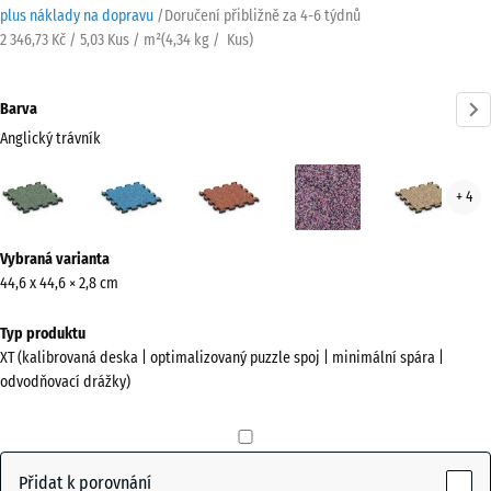
plus náklady na dopravu
/
Doručení přibližně za
4-6 týdnů
2 346,73 Kč / 5,03 Kus / m²
(
4,34
kg
/ Kus)
Barva
Anglický trávník
Anglický
Atlantik
Etna
Levandule
Rata
+ 4
trávník
(active)
Více
Vybraná varianta
informací
44,6 x 44,6 × 2,8 cm
o
barvách?
Typ produktu
XT (kalibrovaná deska | optimalizovaný puzzle spoj | minimální spára |
Zobrazit
odvodňovací drážky)
paletu
barev
Anglický
Přidat k porovnání
(active)
trávník