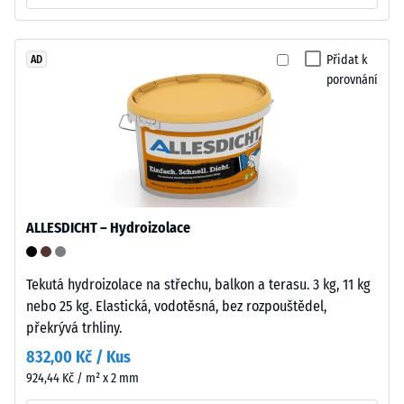
=
objemovou
cca
hustotu.
Přidat k
AD
1
porovnání
Instalace
mm
–
zbytkového
Zpracování
vtisku
–
Montáž
po
24
ALLESDICHT – Hydroizolace
Zaoblené
hodinách
vlnité
odlehčení
zuby
Tekutá hydroizolace na střechu, balkon a terasu. 3 kg, 11 kg
(BS
podobně
nebo 25 kg. Elastická, vodotěsná, bez rozpouštědel,
jako
7188)
překrývá trhliny.
4035
832,00 Kč / Kus
bez
924,44 Kč / m² x 2 mm
zaoblení