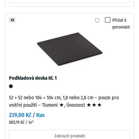
gumový
–
Hodnota
granulát
stupnice
z
Přidat k
XX
3 =
recyklovaných
porovnání
Tepelná
pneumatik
vodivost
(ELT),
cca 0,11
spojený
W/(m·K)
polyuretanovým
Mrazuvzdorný
pojivem.
ELT
Pevnost
znamená
Podkladová deska Kl. 1
v
„End
tlaku
of
52 × 52 nebo 104 × 104 cm, 1,8 nebo 2,8 cm – pouze pro
Life
-
vnitřní použití – Tlumení ★, Únosnost ★★★
Tyres".
Hodnota
239,00 Kč / Kus
Nosná
škály
vrstva
885,19 Kč / m²
má
1
Zobrazit produkt
nízkou