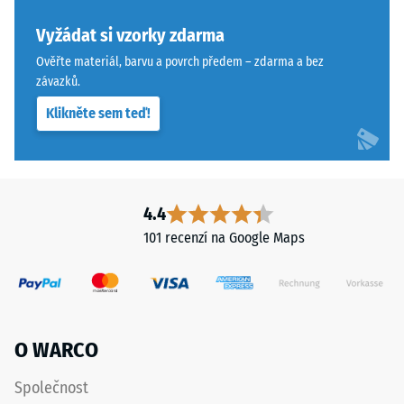
lze
se
stabilizovat
Vyžádat si vzorky zdarma
materiál
svorkami
deformuje
Ověřte materiál, barvu a povrch předem – zdarma a bez
ze
při
závazků.
spodní
působení
Klikněte sem teď!
strany,
definované
čímž
síly.
zůstávají
Malá
spojovací
hloubka
prvky
vtisku
4.4
zcela
svědčí
101 recenzí na Google Maps
neviditelné.
o
Orientace
vysoké
desek
pevnosti
musí
v
být
tlaku,
O WARCO
zřetelně
zatímco
vyznačena
větší
Společnost
a
hloubka