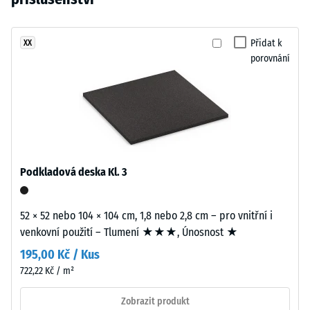
24
vybrán
barevný
hodinách
žádný
obraz
odlehčení
produkt
připomínající
Přidat k
XX
(BS 7188)
pro
porovnání
upravený
porovnání.
Zjevná
trávník.
hustota
-
Materiál
hodnota
stupnice
–
1 = do
Složení
780
a
Podkladová deska Kl. 3
kg/m³
struktura
Tlumení
52 × 52 nebo 104 × 104 cm, 1,8 nebo 2,8 cm – pro vnitřní i
nárazů,
Výrobek
venkovní použití – Tlumení ★★★, Únosnost ★
vibrací a
má
kročejového
195,00 Kč / Kus
dvouvrstvou
hluku –
722,22 Kč / m²
konstrukci.
Hodnota
Nášlapná
stupnice 3 =
Zobrazit produkt
vrstva