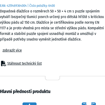
EAN:
4251469364004
| Číslo položky:
6400
Dopadová dlaždice o rozměrech 50 × 50 × 4 cm s puzzle spojením
vytváří bezpečný tlumicí povrch určený pro dětská hřiště s kritickou
výškou pádu až 150 cm. Dlaždice je certifikována podle normy EN
1177 a je proto vhodná pro místa se střední výškou pádu. Kompaktní
formát a stabilní puzzle spojení usnadňují montáž a umožňují v
případě potřeby snadno vyměnit jednotlivé dlaždice.
Použití
zobrazit více
Dopadová dlaždice o tloušťce 4 cm se používá všude tam, kde je
nutné chránit děti při pádu z výšky do 150 cm. Typickými místy
použití jsou herní prvky se střední výškou, například klasické
Stáhnout technický list
skluzavky, pružinová houpadla, balanční prvky, menší prolézačky
nebo kombinované herní sestavy v mateřských školách, školách a na
veřejných i soukromých dětských hřištích.
Konstrukce a materiál
Dlaždice je vyrobena z pryžového granulátu ELT spojeného
Hlavní přednosti produktu
polyuretanovým pojivem. ELT znamená „End of Life Tyres“ a označuje
granulát získaný recyklací použitých pneumatik. U černých dlaždic se