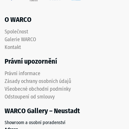
označuje
střední
pryžový
akceptační
granulát
O WARCO
úhel cca 16°,
získaný
skupina R10
recyklací
Společnost
použitých
Tepelná
Galerie WARCO
izolace
pneumatik.
Kontakt
–
Nášlapná
Hodnota
vrstva
Právní upozornění
stupnice
z
4 =
jemného
Právní informace
Tepelná
ELT
vodivost
Zásady ochrany osobních údajů
granulátu
cca 0,09
Všeobecné obchodní podmínky
vytváří
W/(m·K)
Odstoupení od smlouvy
protiskluzový
Mrazuvzdorný
povrch
WARCO Gallery – Neustadt
s
Pevnost
dobrou
v
Showroom a osobní poradenství
odolností