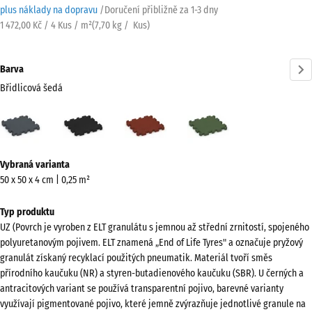
plus náklady na dopravu
/
Doručení přibližně za
1-3 dny
1 472,00 Kč / 4 Kus / m²
(
7,70
kg
/ Kus)
Barva
Břidlicová šedá
Břidlicová
Antracit
Cihlově
Travní
šedá
červená
zelená
(active)
Více
Vybraná varianta
informací
50 x 50 x 4 cm | 0,25 m²
o
barvách?
Typ produktu
UZ (Povrch je vyroben z ELT granulátu s jemnou až střední zrnitostí, spojeného
Zobrazit
polyuretanovým pojivem. ELT znamená „End of Life Tyres" a označuje pryžový
paletu
granulát získaný recyklací použitých pneumatik. Materiál tvoří směs
barev
přírodního kaučuku (NR) a styren-butadienového kaučuku (SBR). U černých a
antracitových variant se používá transparentní pojivo, barevné varianty
Břidlicová
využívají pigmentované pojivo, které jemně zvýrazňuje jednotlivé granule na
(active)
šedá