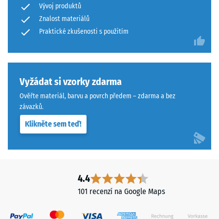
Vývoj produktů
abrazivnímu
Znalost materiálů
Povrch
opotřebení
má
Praktické zkušenosti s použitím
– Hodnota
stupnice 4 =
dvouvrstvou
"vynikající"
konstrukci
(BS 7188)
z
ELT
Vyžádat si vzorky zdarma
Propustnost
granulátu
vody (EN
Ověřte materiál, barvu a povrch předem – zdarma a bez
spojeného
12616) –
závazků.
polyuretanovým
Hodnocení
Klikněte sem teď!
5 =
pojivem.
Infiltrace
ELT
cca 1000
znamená
mm/h (1000
„End
l/h/m²)
of
4.4
Life
Protiskluznost
101 recenzí na Google Maps
Tyres"
(EN 16165) –
Hodnota
a
stupnice 4 =