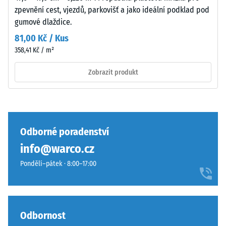
Tlumení
k
zpevnění cest, vjezdů, parkovišť a jako ideální podklad pod
nárazů,
mírnému
gumové dlaždice.
vibrací a
ztmavnutí,
kročejového
81,00 Kč / Kus
které
hluku –
358,41 Kč / m²
je
Hodnota
u
stupnice 4 =
Zobrazit produkt
tohoto
silné
tlumení
tmavého
tónu
Třída
méně
protiskluznosti
výrazné.
DS (EN 14041) -
Odborné poradenství
Hodnota
info@warco.cz
stupnice 3 =
Materiál
Součinitel
Pondělí–pátek · 8:00–17:00
–
tření cca 0,45
Složení
Odolnost
a
proti oděru
struktura
Odbornost
– Odolnost
proti