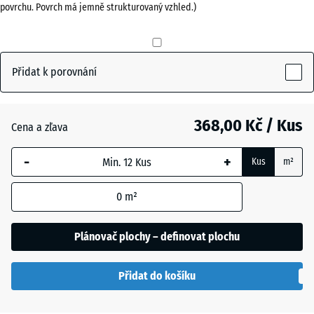
povrchu. Povrch má jemně strukturovaný vzhled.)
Antracit
- 12,00 Kč
Přidat k porovnání
Cihlově
červená
368,00 Kč / Kus
Cena a zľava
-
+
Kus
m²
Travní
+ 12,00 Kč
zelená
0
m²
Plánovač plochy – definovat plochu
Přidat do košíku