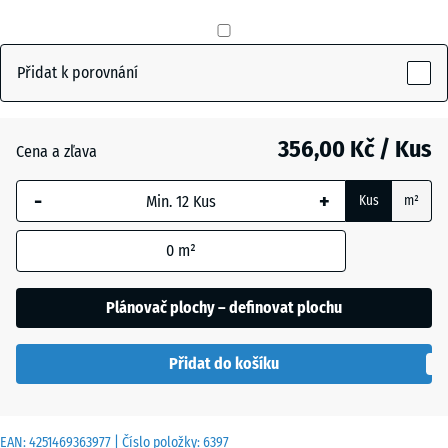
Břidlicová
+ 12,00 Kč
šedá
Přidat k porovnání
Cihlově
+ 12,00 Kč
červená
356,00 Kč / Kus
Cena a zľava
-
+
Kus
m²
Travní
+ 24,00 Kč
zelená
0
m²
Plánovač plochy – definovat plochu
Přidat do košíku
EAN:
4251469363977
| Číslo položky:
6397