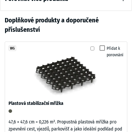
škály 2 =
nadčasově.
cca 0,75
Hluboký
mm
Zatím
Doplňkové produkty a doporučené
tmavošedý
zbytkového
nebyl
odstín
příslušenství
vtisku po
vybrán
se
24
žádný
přirozeně
hodinách
produkt
hodí
Přidat k
WG
odlehčení
pro
porovnání
k
(BS 7188)
porovnání.
moderním
Zjevná
venkovním
hustota
plochám
-
i
hodnota
technicky
stupnice
laděnému
1 = do
Plastová stabilizační mřížka
prostředí.
780
kg/m³
47,6 × 47,6 cm = 0,226 m². Propustná plastová mřížka pro
Materiál
Tlumení
zpevnění cest, vjezdů, parkovišť a jako ideální podklad pod
–
nárazů,