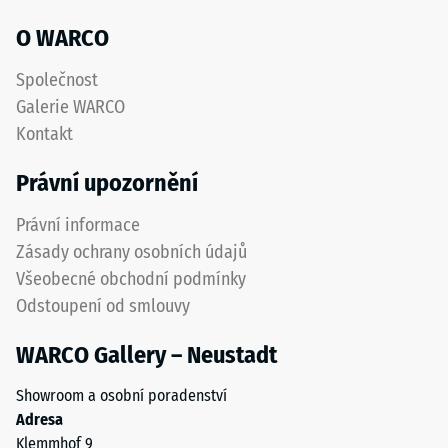
akceptační
povrch
O WARCO
úhel cca 16°,
s
skupina R10
dobrou
Společnost
odolností
Tepelná
Galerie WARCO
izolace
proti
Kontakt
–
opotřebení.
Hodnota
Spodní
Právní upozornění
stupnice
vrstva
4 =
z
Právní informace
Tepelná
hrubšího
vodivost
Zásady ochrany osobních údajů
granulátu
cca 0,09
Všeobecné obchodní podmínky
podporuje
W/(m·K)
Odstoupení od smlouvy
pružnost,
Mrazuvzdorný
tlumení
WARCO Gallery – Neustadt
nárazů
Pevnost
a
v
Showroom a osobní poradenství
dobrou
tlaku
Adresa
propustnost
Klemmhof 9