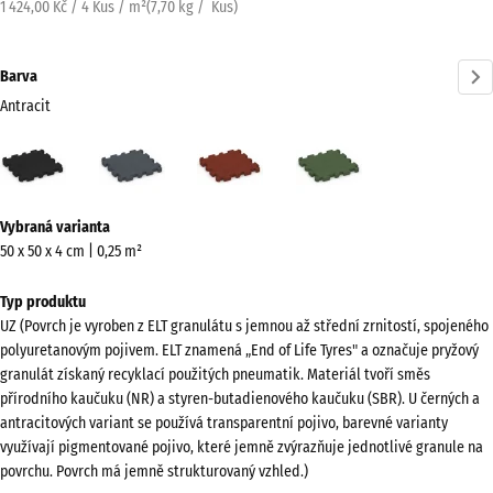
1 424,00 Kč / 4 Kus / m²
(
7,70
kg
/ Kus)
Barva
Antracit
Antracit
Břidlicová
Cihlově
Travní
(active)
šedá
červená
zelená
Více
Vybraná varianta
informací
50 x 50 x 4 cm | 0,25 m²
o
barvách?
Typ produktu
UZ (Povrch je vyroben z ELT granulátu s jemnou až střední zrnitostí, spojeného
Zobrazit
polyuretanovým pojivem. ELT znamená „End of Life Tyres" a označuje pryžový
paletu
granulát získaný recyklací použitých pneumatik. Materiál tvoří směs
barev
přírodního kaučuku (NR) a styren-butadienového kaučuku (SBR). U černých a
antracitových variant se používá transparentní pojivo, barevné varianty
(active)
Antracit
využívají pigmentované pojivo, které jemně zvýrazňuje jednotlivé granule na
povrchu. Povrch má jemně strukturovaný vzhled.)