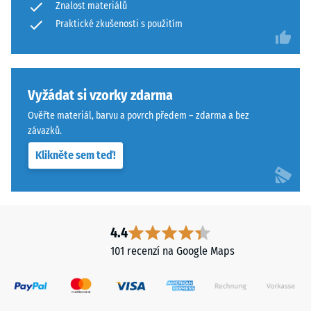
Znalost materiálů
of
opotřebení
Life
Praktické zkušenosti s použitím
– Hodnota
stupnice 4 =
Tyres"
"vynikající"
a
(BS 7188)
označuje
pryžový
Vyžádat si vzorky zdarma
Propustnost
granulát
vody (EN
Ověřte materiál, barvu a povrch předem – zdarma a bez
získaný
12616) –
závazků.
recyklací
Hodnocení
Klikněte sem teď!
5 =
použitých
Infiltrace
pneumatik.
cca 1000
Nášlapná
mm/h (1000
vrstva
l/h/m²)
z
4.4
jemného
Protiskluznost
101 recenzí na Google Maps
ELT
(EN 16165) –
Hodnota
granulátu
stupnice 4 =
vytváří
střední
protiskluzový