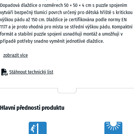
Dopadová dlaždice o rozměrech 50 × 50 × 4 cm s puzzle spojením
vytváří bezpečný tlumicí povrch určený pro dětská hřiště s kritickou
výškou pádu až 150 cm. Dlaždice je certifikována podle normy EN
1177 a je proto vhodná pro místa se střední výškou pádu. Kompaktní
formát a stabilní puzzle spojení usnadňují montáž a umožňují v
případě potřeby snadno vyměnit jednotlivé dlaždice.
Použití
zobrazit více
Dopadová dlaždice o tloušťce 4 cm se používá všude tam, kde je
nutné chránit děti při pádu z výšky do 150 cm. Typickými místy
použití jsou herní prvky se střední výškou, například klasické
Stáhnout technický list
skluzavky, pružinová houpadla, balanční prvky, menší prolézačky
nebo kombinované herní sestavy v mateřských školách, školách a na
veřejných i soukromých dětských hřištích.
Konstrukce a materiál
Dlaždice je vyrobena z pryžového granulátu ELT spojeného
Hlavní přednosti produktu
polyuretanovým pojivem. ELT znamená „End of Life Tyres“ a označuje
granulát získaný recyklací použitých pneumatik. U černých dlaždic se
Characteristics
používá bezbarvé pojivo, zatímco u barevných variant je pojivo