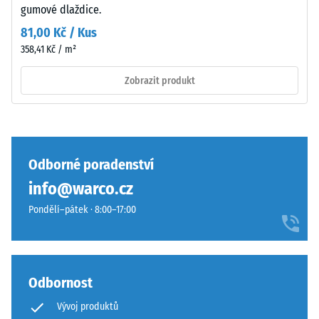
gumové dlaždice.
vibrací a
Složení
kročejového
a
81,00 Kč / Kus
hluku –
struktura
358,41 Kč / m²
Hodnota
stupnice 4 =
Zobrazit produkt
silné
Povrch
tlumení
má
Třída
dvouvrstvou
protiskluznosti
konstrukci
DS (EN 14041) -
Odborné poradenství
z
Hodnota
info@warco.cz
ELT
stupnice 3 =
granulátu
Součinitel
Pondělí–pátek · 8:00–17:00
spojeného
tření cca 0,45
polyuretanovým
Odolnost
pojivem.
proti oděru
ELT
Odbornost
– Odolnost
znamená
proti
Vývoj produktů
„End
abrazivnímu