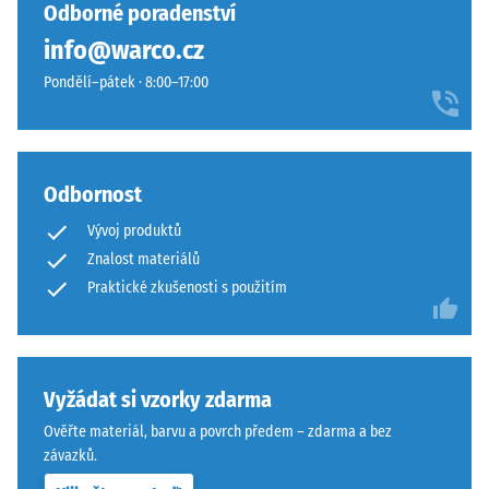
vybrán
en
Odborné poradenství
hodinách
žádný
blød
odlehčení
info@warco.cz
produkt
og
(BS 7188)
pro
Pondělí–pátek · 8:00–17:00
rolig
porovnání.
Zjevná
farvesammensætning.
hustota
-
Materiál
hodnota
Odbornost
stupnice
–
1 = do
Složení
Vývoj produktů
780
a
Znalost materiálů
kg/m³
struktura
Praktické zkušenosti s použitím
Tlumení
nárazů,
Výrobek
vibrací a
má
kročejového
dvouvrstvou
Vyžádat si vzorky zdarma
hluku –
konstrukci.
Ověřte materiál, barvu a povrch předem – zdarma a bez
Hodnota
Nášlapná
závazků.
stupnice 3 =
vrstva
výrazné