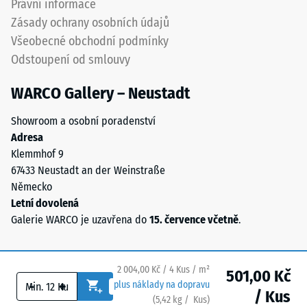
Právní informace
Propustnost
polyuretanovým
vody (EN
Zásady ochrany osobních údajů
pojivem
12616) –
Všeobecné obchodní podmínky
stabilizovaným
Hodnocení
Odstoupení od smlouvy
proti
5 =
UV
Infiltrace
WARCO Gallery – Neustadt
cca 1000
záření.
mm/h (1000
Povrch
Showroom a osobní poradenství
l/h/m²)
nášlapné
Adresa
vrstvy
Protiskluznost
Klemmhof 9
má
(EN 16165) –
67433 Neustadt an der Weinstraße
otevřeně
Hodnota
Německo
porézní
stupnice 4 =
Letní dovolená
střední
strukturu.
Galerie WARCO je uzavřena do
15. července včetně
.
akceptační
Nosnou
úhel cca 16°,
vrstvu
skupina R10
tvoří
2 004,00 Kč / 4 Kus / m²
501,00 Kč
černý
Tepelná
-
+
plus náklady na dopravu
gumový
/ Kus
izolace
(
5,42
kg
/ Kus)
Bezpečné podlahy.