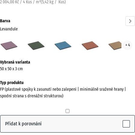
2 004,00 Kč / 4 Kus / m²
(
5,42
kg
/ Kus)
Barva
Levandule
Levandule
Anglický
Atlantik
Etna
Rata
+ 4
(active)
trávník
Více
Vybraná varianta
informací
50 x 50 x 3 cm
o
barvách?
Typ produktu
FP (plastové spojky k zasunutí nebo zalepení | minimálně sražené hrany |
Zobrazit
spodní strana s drenážní strukturou)
paletu
barev
(active)
Levandule
Přidat k porovnání