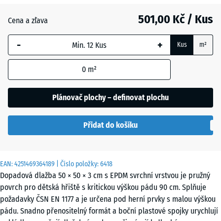
Anglický
501,00 Kč / Kus
trávník
Cena a zľava
-
+
Kus
m²
Atlantik
0
m²
Etna
Plánovač plochy – definovat plochu
Přidat do košíku
Ratan
EAN:
4251469364189
| Číslo položky:
6418
Terakota
Dopadová dlažba 50 × 50 × 3 cm s EPDM svrchní vrstvou je pružný
povrch pro dětská hřiště s kritickou výškou pádu 90 cm. Splňuje
požadavky ČSN EN 1177 a je určena pod herní prvky s malou výškou
Tmavě
pádu. Snadno přenositelný formát a boční plastové spojky urychlují
šedá
- 52,00 Kč