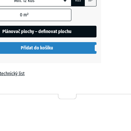
+
Kus
m²
0
m²
le
Plánovač plochy – definovat plochu
Přidat do košíku
a
technický list
- 52,00 Kč
n