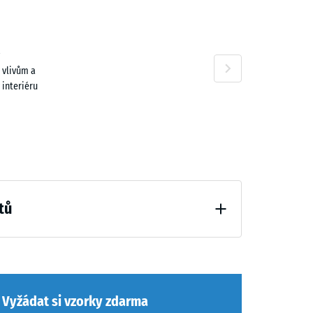
 vlivům a
 interiéru
tů
ní (BS 7188)
Vyžádat si vzorky zdarma