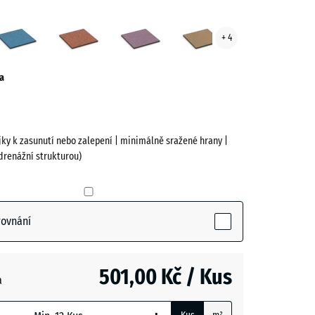
cký
Atlantik
Etna
Levandule
Ratan
+ 4
ík
ve)
a
jky k zasunutí nebo zalepení | minimálně sražené hrany |
drenážní strukturou)
rovnání
active)
501,00 Kč / Kus
a