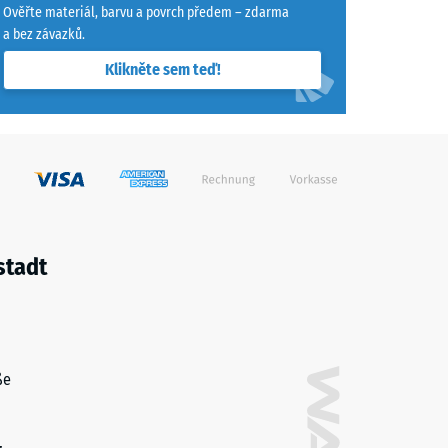
Ověřte materiál, barvu a povrch předem – zdarma
a bez závazků.
"dobrá" (BS 7188)
Klikněte sem teď!
ina R10
stadt
ße