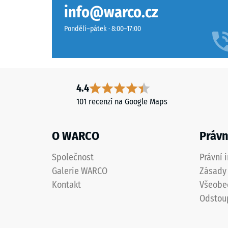
Různé
Třída pr
info@warco.cz
odstíny
Odolnos
zelené
Pondělí–pátek · 8:00–17:00
vytvářejí
Propust
hustý
Protiskl
a
sytý
Tepelná 
4.4
barevný
Mrazuv
101 recenzí na Google Maps
obraz
Pevno
připomínající
upravený
v
O WARCO
Právn
trávník.
tlaku
Společnost
Právní 
-
Materiál
Galerie WARCO
Zásady 
Hodn
–
Kontakt
Všeobe
škály
Složení
Odstou
a
1
struktura
=