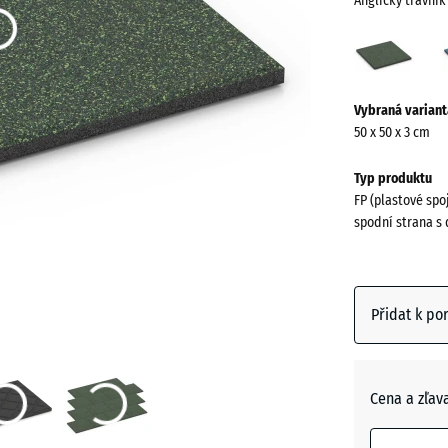
Anglický trávník
Angli
trávn
(acti
Více
Vybraná variant
informací
50 x 50 x 3 cm
o
barvách?
Typ produktu
FP (plastové spo
Zobrazit
spodní strana s 
paletu
barev
Anglický
Přidat k po
(
trávník
Atlantik
Cena a zľav