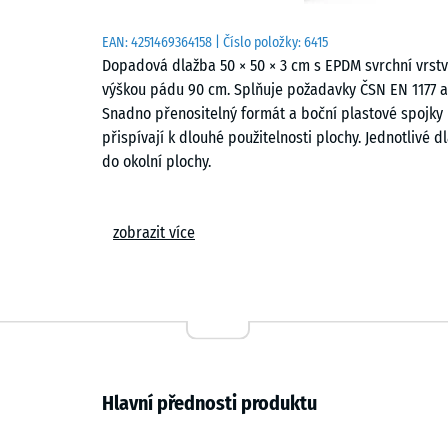
EAN:
4251469364158
| Číslo položky:
6415
Dopadová dlažba 50 × 50 × 3 cm s EPDM svrchní vrstvo
výškou pádu 90 cm. Splňuje požadavky ČSN EN 1177 a
Snadno přenositelný formát a boční plastové spojky 
přispívají k dlouhé použitelnosti plochy. Jednotlivé 
do okolní plochy.
Oblasti použití
zobrazit více
Dopadová dlažba tloušťky 3 cm chrání děti před zra
malými skluzavkami, houpadly, pružinovými hračkami a
mateřských škol, na hřiště pro nejmenší, do školníc
také v terapeutických, rehabilitačních a pečovatelsk
povrchu s pokožkou.
Konstrukce a vrstvy
Hlavní přednosti produktu
Dlaždice má dvouvrstvou skladbu. Pružná funkční vr