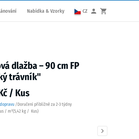
lánování
Nabídka & Vzorky
CZ
á dlažba – 90 cm FP
ký trávník"
Kč / Kus
 dopravu
/
Doručení přibližně za
2-3 týdny
Kus / m²
(
5,42
kg
/ Kus)