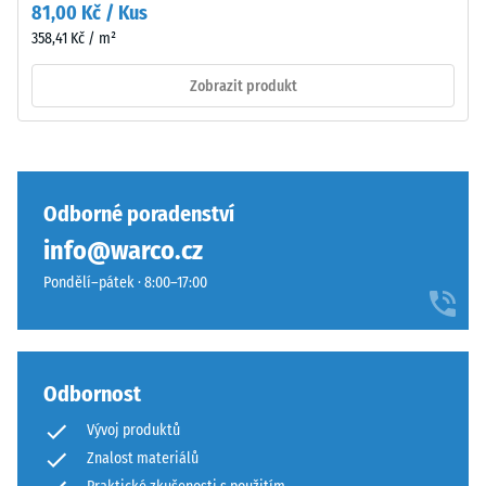
hluku –
81,00 Kč / Kus
používáním
Hodnota
358,41 Kč / m²
opotřebovat
stupnice 2 =
a
příjemné
Zobrazit produkt
odstín
tlumení
pak
Třída
postupně
protiskluznosti
ztmavne.
DS (EN 14041) -
Hodnota
Odborné poradenství
stupnice 2 =
Materiál
info@warco.cz
Součinitel
–
tření cca 0,38
Pondělí–pátek · 8:00–17:00
Složení
a
Odolnost
proti oděru –
struktura
Odolnost
Odbornost
proti
abrazivnímu
Vývoj produktů
Povrch
opotřebení –
Znalost materiálů
má
Hodnota