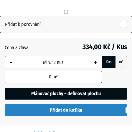
mm
Antracit
- 28,00 Kč
Vybraný
rozměr s
Přidat k porovnání
modrým
Břidlicová
- 14,00 Kč
ohraničením
šedá
se používá
334,00 Kč / Kus
Cena a zľava
pro výpočet
potřeby
-
+
Cihlově
Kus
m²
(pokud není
- 14,00 Kč
červená
v údajích o
0
m²
produktu
uvedeno
Plánovač plochy – definovat plochu
jinak).
50
Přidat do košíku
x
50
x 3