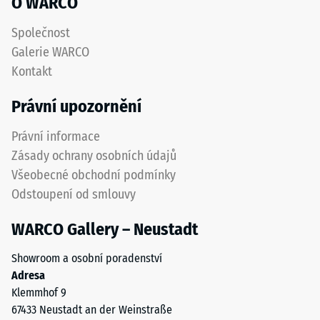
O WARCO
recyklací
použitých
Tepelná
Společnost
pneumatik.
izolace
Galerie WARCO
–
Nášlapná
Kontakt
Hodnota
vrstva
stupnice
z
Právní upozornění
3 =
jemného
Tepelná
ELT
Právní informace
vodivost
granulátu
cca 0,11
Zásady ochrany osobních údajů
vytváří
W/(m·K)
Všeobecné obchodní podmínky
protiskluzový
Mrazuvzdorný
Odstoupení od smlouvy
povrch
s
Pevnost
WARCO Gallery – Neustadt
dobrou
v
odolností
Showroom a osobní poradenství
tlaku
proti
Adresa
opotřebení.
-
Klemmhof 9
Spodní
Hodnota
67433 Neustadt an der Weinstraße
vrstva