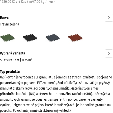
1 336,00 Kč / 4 Kus / m²
(
7,00
kg
/ Kus)
Barva
Travní zelená
Travní
Antracit
Břidlicová
Cihlově
zelená
šedá
červená
(active)
Více
Vybraná varianta
informací
o
50 x 50 x 3 cm | 0,25 m²
barvách?
Rozměry
Typ produktu
pro
Zobrazit
UZ (Povrch je vyroben z ELT granulátu s jemnou až střední zrnitostí, spojeného
dopravu
paletu
polyuretanovým pojivem. ELT znamená „End of Life Tyres" a označuje pryžový
540
barev
granulát získaný recyklací použitých pneumatik. Materiál tvoří směs
x
přírodního kaučuku (NR) a styren-butadienového kaučuku (SBR). U černých a
Travní
540
antracitových variant se používá transparentní pojivo, barevné varianty
(active)
zelená
x
využívají pigmentované pojivo, které jemně zvýrazňuje jednotlivé granule na
povrchu. Povrch má jemně strukturovaný vzhled.)
30