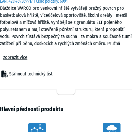
EAN:
4251469369917
| Číslo položky:
6991
cm
Dlaždice WARCO pro venkovní hřiště vytvářejí pružný povrch pro
|
basketbalová hřiště, víceúčelová sportoviště, školní areály i menší
0,25
fotbalová a míčová hřiště. Vyrábějí se z granulátu ELT pojeného
m²
polyuretanem a mají otevřeně pórézní strukturu, která propouští
vodu. Povrch zůstává bezpečný za sucha i za mokra a současně tlumí
zatížení při běhu, doskocích a rychlých změnách směru. Pružná
50
struktura omezuje tvrdé došlapy a zpříjemňuje pohyb oproti
x
zobrazit více
běžným pevným povrchům.
50
Puzzle spoj
x 4
+ 113,00 Kč
Každá dlaždice je po celém obvodu vybavena puzzle spojem, který
cm
Stáhnout technický list
umožňuje rychlé sestavení souvislé plochy bez použití lepidla nebo
|
šroubů. Jednotlivé dílce do sebe přesně zapadají a vytvářejí stabilní
0,25
povrch vhodný pro sportovní využití i školní a rekreační provoz.
m²
Spoje zůstávají pevné i při změnách teplot a běžném zatížení. Pokud
dojde k poškození některého dílu, lze jej vyjmout a nahradit bez
Hlavní přednosti produktu
rozebrání celé plochy. Dlaždice lze upravovat kotoučovou nebo
přímočarou pilou, takže je možné snadno přizpůsobit okraje nebo
Characteristics
překážky.