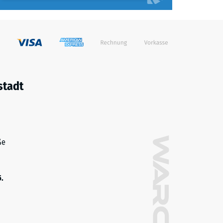
stadt
ße
5.