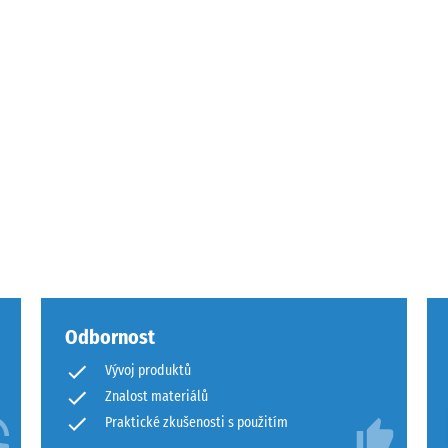
ového
ách
čení
Odbornost
Vývoj produktů
Znalost materiálů
Praktické zkušenosti s použitím