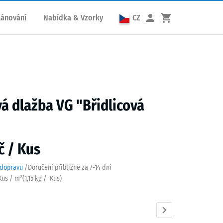
lánování
Nabídka & Vzorky
CZ
 dlažba VG "Břidlicová
č / Kus
 dopravu
/
Doručení přibližně za
7-14 dní
 Kus / m²
(
1,15
kg
/ Kus)