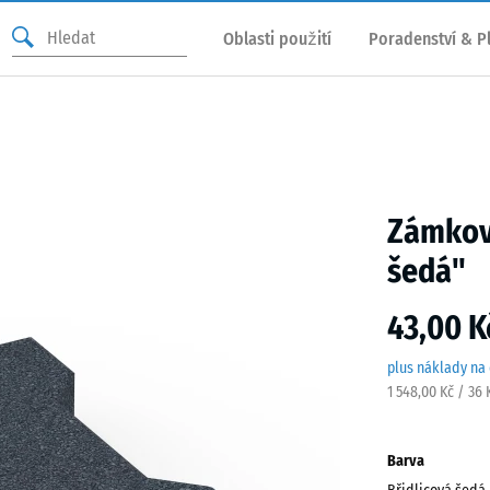
Oblasti použití
Poradenství & P
Zámková
šedá"
43,00 K
plus náklady na
1 548,00 Kč / 36
Barva