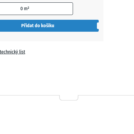
0
m²
- 4,00 Kč
Přidat do košíku
technický list