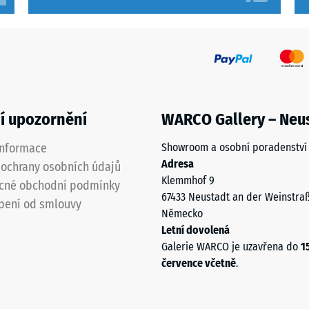
u
í upozornění
WARCO Gallery – Neu
informace
Showroom a osobní poradenství
Adresa
ochrany osobních údajů
u
Klemmhof 9
cné obchodní podmínky
67433 Neustadt an der Weinstra
pení od smlouvy
Německo
Letní dovolená
Galerie WARCO je uzavřena do
1
července včetně
.
je