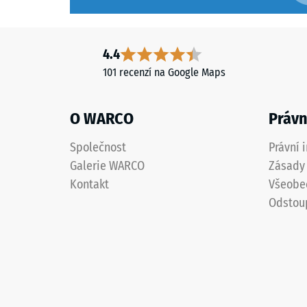
Výrobek
vyrobený
Pevnost
z
4.4
v
čištěného
tlaku
101 recenzí na Google Maps
pryžového
materiál
granulátu
popisuje
ELT
O WARCO
Právn
jeho
se
odolnost
zrnitostí
Společnost
Právní 
vůči
od
Galerie WARCO
Zásady 
lokálním
jemné
Kontakt
Všeobe
zatížení.
do
Udává,
Odstou
střední
do
a
jaké
z
míry
polyuretanového
se
pojiva.
materiál
ELT
deformu