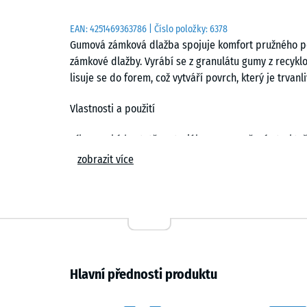
EAN:
4251469363786
| Číslo položky:
6378
Gumová zámková dlažba spojuje komfort pružného pov
zámkové dlažby. Vyrábí se z granulátu gumy z recyk
lisuje se do forem, což vytváří povrch, který je trvanli
Vlastnosti a použití
Díky vysoké hustotě materiálu a rovnoměrné struktuř
proti opotřebení. Skvěle se hodí na dvory, chodníky, 
zobrazit více
bytových domů, hotelů či komerčních objektů. Díky pr
povětrnosti je vhodná také pro sportoviště a pěší tra
Pružná, stabilní a tichá
Pružná struktura povrchu účinně tlumí nárazy a výrazn
například zavazadel. Poskytuje výbornou přilnavost z
Hlavní přednosti produktu
Přestože je dlažba pružná, bez problémů unese běžný
zatížení při umístění mobiliáře nebo dočasných konst