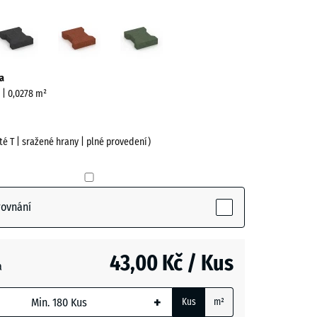
icová
Antracit
Cihlově
Travní
červená
zelená
ve)
a
m | 0,0278 m²
té T | sražené hrany | plné provedení)
rovnání
vá
tive)
43,00 Kč / Kus
a
- 7,00 Kč
+
Kus
m²