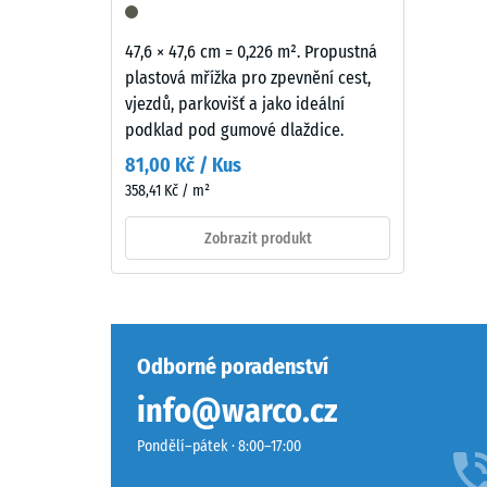
0
k
mm
mírnému
47,6 × 47,6 cm = 0,226 m². Propustná
zbytk
ztmavnutí,
plastová mřížka pro zpevnění cest,
které
vtisku
vjezdů, parkovišť a jako ideální
je
podklad pod gumové dlaždice.
po
u
81,00 Kč / Kus
24
tohoto
358,41 Kč / m²
tmavého
hodin
tónu
Zobrazit produkt
odleh
méně
(BS
výrazné.
7188)
Materiál
Odborné poradenství
–
Složení
info@warco.cz
a
5 / 5
struktura
Pondělí–pátek · 8:00–17:00