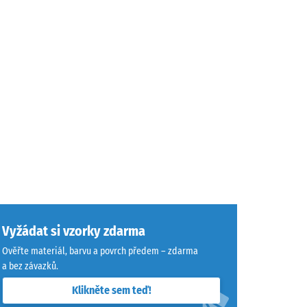
Vyžádat si vzorky zdarma
Ověřte materiál, barvu a povrch předem – zdarma
a bez závazků.
Klikněte sem teď!