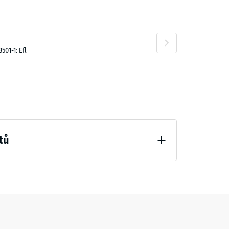
01-1: Efl
tů
ení (BS 7188)