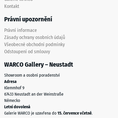
izolace
vrstva
Kontakt
–
z
Hodnota
hrubšího
Právní upozornění
stupnice
granulátu
4 =
podporuje
Právní informace
Tepelná
pružnost,
vodivost
Zásady ochrany osobních údajů
tlumení
cca 0,09
Všeobecné obchodní podmínky
nárazů
W/(m·K)
Odstoupení od smlouvy
a
Mrazuvzdorný
dobrou
WARCO Gallery – Neustadt
propustnost
Pevnost
vody.
v
Showroom a osobní poradenství
U
tlaku
Adresa
černých
Klemmhof 9
a
-
67433 Neustadt an der Weinstraße
antracitových
Hodnota
Německo
variant
škály
Letní dovolená
se
Galerie WARCO je uzavřena do
15. července včetně
.
používá
2