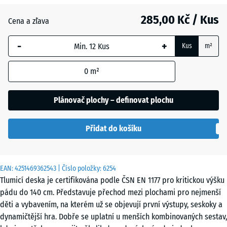
285,00 Kč / Kus
Antracit
- 10,00 Kč
Cena a zľava
-
+
Kus
m²
Břidlicová
+ 64,00 Kč
šedá
0
m²
Plánovač plochy – definovat plochu
Nebesky
+ 64,00 Kč
modrá
Přidat do košíku
Pískově
+ 73,00 Kč
EAN:
4251469362543
| Číslo položky:
6254
béžová
Tlumicí deska je certifikována podle ČSN EN 1177 pro kritickou výšku
pádu do 140 cm. Představuje přechod mezi plochami pro nejmenší
děti a vybavením, na kterém už se objevují první výstupy, seskoky a
Travní
+ 22,00 Kč
dynamičtější hra. Dobře se uplatní u menších kombinovaných sestav,
zelená