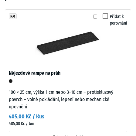
vybrán
struktura
24
žádný
granulátu
hodinách
produkt
dodává
Přidat k
RM
odlehčení
pro
porovnání
povrchu
(BS 7188)
porovnání.
přirozený
Zjevná
a
hustota
zahradní
-
charakter.
hodnota
stupnice
1 = do
Materiál
Nájezdová rampa na práh
780
–
kg/m³
Složení
100 × 25 cm, výška 1 cm nebo 3–10 cm – protiskluzový
a
Tlumení
povrch – volné pokládání, lepení nebo mechanické
struktura
nárazů,
upevnění
vibrací a
kročejového
405,00 Kč / Kus
hluku –
405,00 Kč / bm
Povrch
Hodnota
má
stupnice 4 =