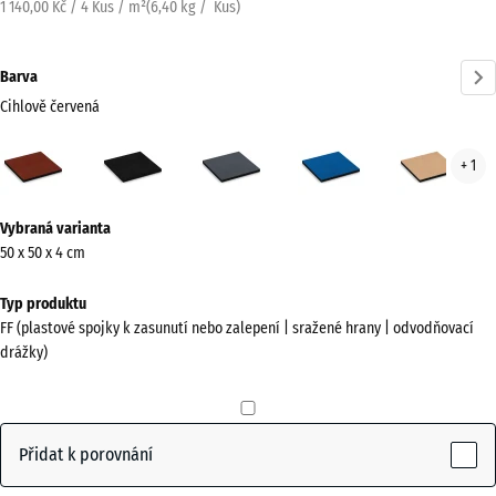
1 140,00 Kč / 4 Kus / m²
(
6,40
kg
/ Kus)
Barva
Cihlově červená
Cihlově
Antracit
Břidlicová
Nebesky
Písk
+ 1
červená
šedá
modrá
béž
(active)
Více
Vybraná varianta
informací
50 x 50 x 4 cm
o
barvách?
Typ produktu
FF (plastové spojky k zasunutí nebo zalepení | sražené hrany | odvodňovací
Zobrazit
drážky)
paletu
barev
Cihlově
Přidat k porovnání
(active)
červená