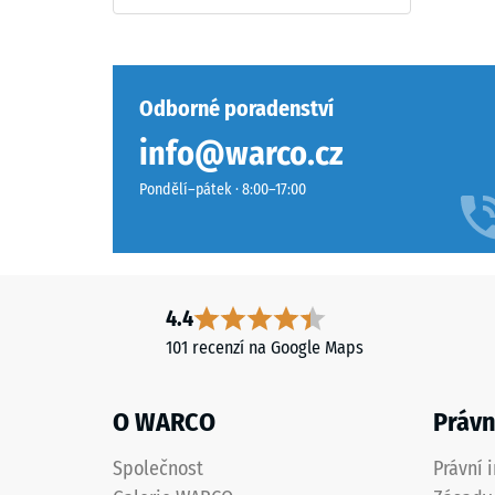
Materiál
cca
–
Složení
0,75
a
mm
Odborné poradenství
struktura
zbytk
info@warco.cz
vtisku
Pondělí–pátek · 8:00–17:00
Povrch
po
má
24
dvouvrstvou
hodin
konstrukci
z
odleh
4.4
ELT
(BS
101 recenzí na Google Maps
granulátu
7188)
spojeného
polyuretanovým
O WARCO
Právn
pojivem.
ELT
Společnost
Právní 
znamená