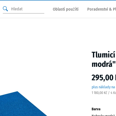
Oblasti použití
Poradenství & P
Tlumicí
modrá"
295,00 
plus náklady na
1 180,00 Kč / 4 K
Barva