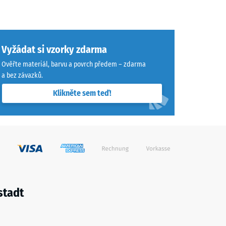
Vyžádat si vzorky zdarma
Ověřte materiál, barvu a povrch předem – zdarma
a bez závazků.
Klikněte sem teď!
stadt