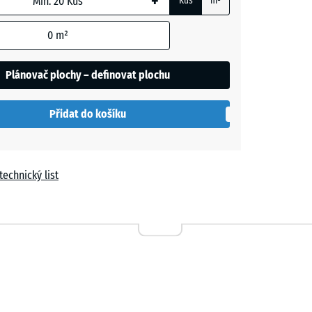
+
Kus
m²
vá
0
m²
Plánovač plochy – definovat plochu
- 64,00 Kč
Přidat do košíku
+ 9,00 Kč
technický list
- 43,00 Kč