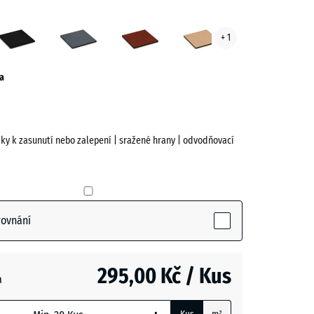
sky
Antracit
Břidlicová
Cihlově
Pískově
+ 1
á
šedá
červená
béžová
ve)
a
jky k zasunutí nebo zalepení | sražené hrany | odvodňovací
y
rovnání
active)
295,00 Kč / Kus
- 67,00 Kč
a