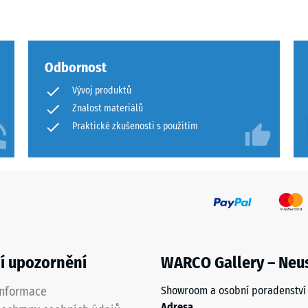
Odbornost
ového
Vývoj produktů
Znalost materiálů
Praktické zkušenosti s použitím
ách
čení
í upozornění
WARCO Gallery – Neu
informace
Showroom a osobní poradenství
Adresa