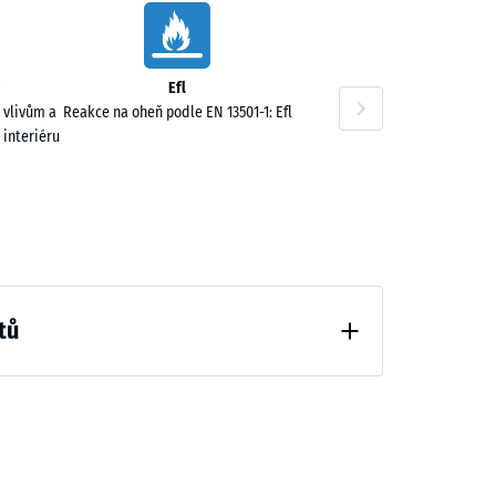
Efl
 vlivům a
Reakce na oheň podle EN 13501-1: Efl
 interiéru
tů
hčení (BS 7188)