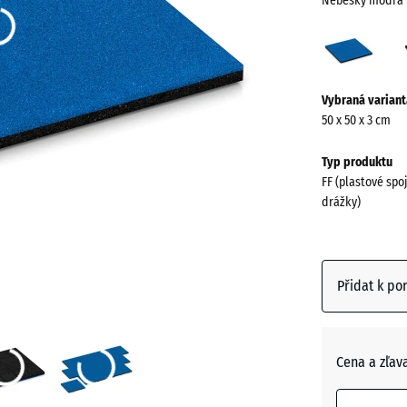
Nebesky modrá
Nebe
modr
(acti
Více
Vybraná variant
informací
50 x 50 x 3 cm
o
barvách?
Typ produktu
FF (plastové spo
Zobrazit
drážky)
paletu
barev
Nebesk
Přidat k po
(
modrá
Antracit
Cena a zľav