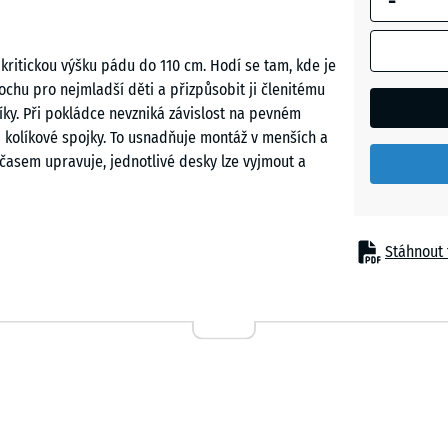
-
Břidlico
šedá
 kritickou výšku pádu do 110 cm. Hodí se tam, kde je
hu pro nejmladší děti a přizpůsobit ji členitému
ky. Při pokládce nevzniká závislost na pevném
Cihlově
i kolíkové spojky. To usnadňuje montáž v menších a
červená
časem upravuje, jednotlivé desky lze vyjmout a
Pískově
béžová
Stáhnout 
a předškolní děti, například pod nízkými
 nebo balančními prvky v jeslích a mateřských
Travní
oblocích, na zahradách rodinných domů nebo v
zelená
a rané péči, kde je důležitý měkký, jistý a snadno
e funguje i na menších dvorech s omezenou plochou