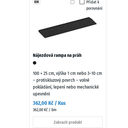
vyměnitelné.
Světle
Přidat k
RM
Třída pr
porovnání
modrý
Odolnos
odstín
působí
Propust
otevřeně
Protiskl
a
vzdušně.
Tepelná 
Povrch
Mrazuv
Nájezdová rampa na práh
dodává
Pevno
dětským
a
v
100 × 25 cm, výška 1 cm nebo 3–10 cm
sportovním
– protiskluzový povrch – volné
tlaku
plochám
pokládání, lepení nebo mechanické
-
lehký
upevnění
a
Hodn
362,00 Kč / Kus
přátelský
škály
362,00 Kč / bm
vzhled.
2
Zobrazit produkt
=