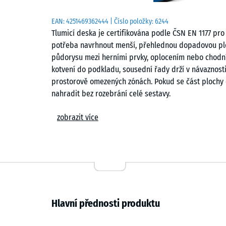
EAN:
4251469362444
| Číslo položky:
6244
Tlumicí deska je certifikována podle ČSN EN 1177 pro
potřeba navrhnout menší, přehlednou dopadovou ploc
půdorysu mezi herními prvky, oplocením nebo chodní
kotvení do podkladu, sousední řady drží v návaznost
prostorově omezených zónách. Pokud se část plochy 
nahradit bez rozebrání celé sestavy.
Oblasti použití
zobrazit více
Používá se zejména u zařízení určených pro batolata 
skluzavkami, houpacími koníky, pružinovými hračkami
školách. Vhodná je i pro menší herní kouty ve vnitr
krytých dětských zónách. Uplatnění má také v terapii 
udržovatelný povrch pro bezpečný pohyb dětí. Dobř
a v kompaktních herních zahradách.
Hlavní přednosti produktu
Konstrukce a materiál