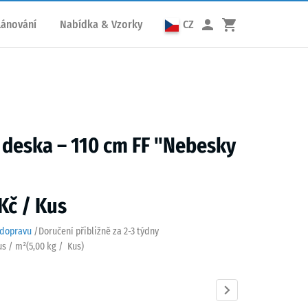
lánování
Nabídka & Vzorky
CZ
 deska – 110 cm FF "Nebesky
Kč / Kus
 dopravu
/
Doručení přibližně za
2-3 týdny
us / m²
(
5,00
kg
/ Kus)