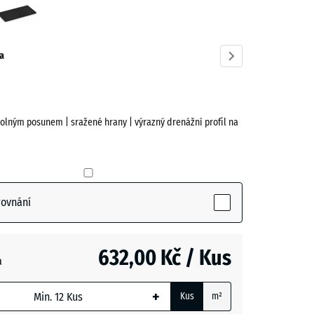
ená
ve)
a
olným posunem | sražené hrany | výrazný drenážní profil na
(active)
rovnání
- 12,00 Kč
632,00 Kč / Kus
a
+
Kus
m²
m