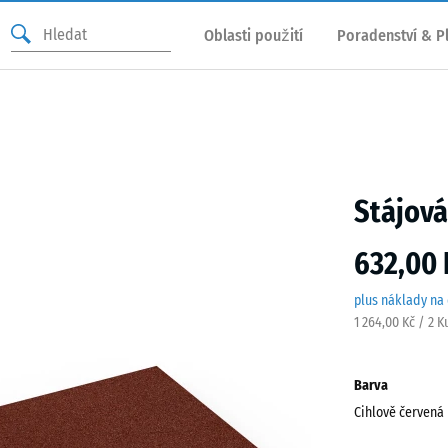
Oblasti použití
Poradenství & P
Stájová
632,00 
plus náklady na
1 264,00 Kč / 2 K
Barva
Cihlově červená
Cihlo