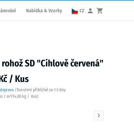
lánování
Nabídka & Vzorky
CZ
 rohož SD "Cihlově červená"
Kč / Kus
 dopravu
/
Doručení přibližně za
1-3 dny
us / m²
(
14,00
kg
/ Kus)
vě
Antracit