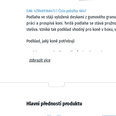
EAN:
4251469366473
| Číslo položky:
6647
Podlaha ve stáji vyložená deskami z gumového gran
práci a prospívá koni. Tvrdá podlaha se stává pružn
steliva. Vzniká tak podklad vhodný pro koně v boxu, v
Podklad, jaký koně potřebují
Koně jsou stepní zvířata přizpůsobená pevnému a s
pod krokem. Je dostatečně pevná pro tvrdé kopyto a
zobrazit více
pochází z recyklace ojetých pneumatik. Deska si drží 
Protože je navíc mrazuvzdorná, hodí se pro otevřenou
Méně steliva, rychlejší kydání
Tlumicí a vodopropustná deska činí zbytečným zastýl
místo. Alternativou je celoročně přístupný výběh s p
Hlavní přednosti produktu
zkracuje kydání a v běžném provozu se rychle vyplatí