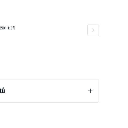
01-1: Efl
tů
hčení (BS 7188)