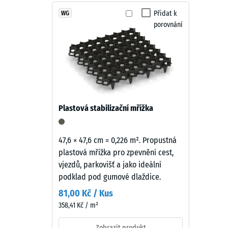
Teplá
Přidat k
WG
Třída pr
porovnání
cihlově
Odolnos
červená
připomíná
Propust
pálenou
Protiskl
terakotu.
Živá
Tepelná
struktura
Mrazuv
Plastová stabilizační mřížka
granulátu
Pevno
dodává
povrchu
v
47,6 × 47,6 cm = 0,226 m². Propustná
přirozený
plastová mřížka pro zpevnění cest,
tlaku
a
vjezdů, parkovišť a jako ideální
-
zahradní
podklad pod gumové dlaždice.
charakter.
Hodn
81,00 Kč / Kus
škály
358,41 Kč / m²
Materiál
2
–
Zobrazit produkt