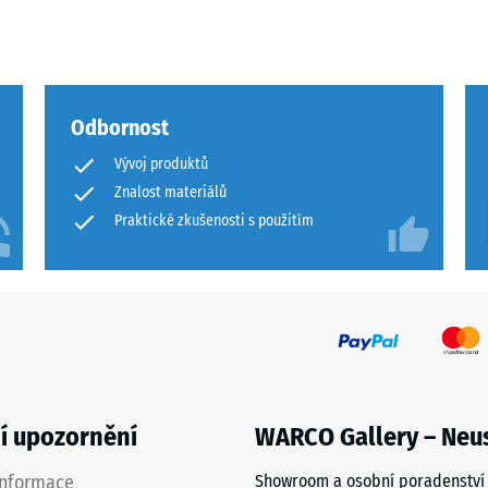
Odbornost
ového
Vývoj produktů
Znalost materiálů
Praktické zkušenosti s použitím
ách
čení
í upozornění
WARCO Gallery – Neu
informace
Showroom a osobní poradenství