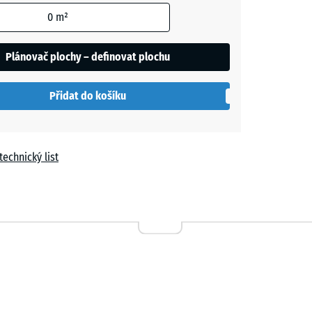
0
m²
t
Plánovač plochy – definovat plochu
í
Přidat do košíku
technický list
0,00 Kč