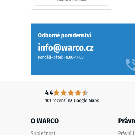
=
Složení
cca
a
struktura
0,75
mm
Odborné poradenství
Výrobek
zbytk
info@warco.cz
je
vtisku
vyroben
Pondělí–pátek · 8:00–17:00
z
po
čištěného
24
černého
hodin
pryžového
granulátu
odleh
4.4
ELT
(BS
101 recenzí na Google Maps
a
7188)
polyuretanového
pojiva.
O WARCO
Právn
ELT
(End-
Společnost
Právní 