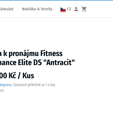
lánování
Nabídka & Vzorky
CZ
 k pronájmu Fitness
ance Elite DS "Antracit"
00 Kč / Kus
 dopravu
/
Doručení přibližně za
1-3 dny
us)