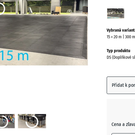
Antra
(acti
Vybraná variant
15 × 20 m | 300 
Typ produktu
DS (Doplňkové s
Přidat k po
Cena a zľav