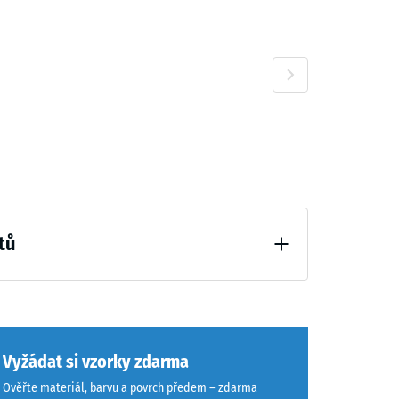
tů
ení (BS 7188)
Vyžádat si vzorky zdarma
Ověřte materiál, barvu a povrch předem – zdarma