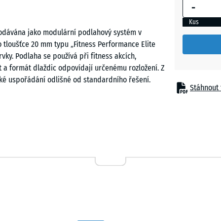
-
Kus
dodávána jako modulární podlahový systém v
 tloušťce 20 mm typu „Fitness Performance Elite
ky. Podlaha se používá při fitness akcích,
et a formát dlaždic odpovídají určenému rozložení. Z
aké uspořádání odlišné od standardního řešení.
Stáhnout 
ého PU. Spojují se pomocí přesně vyřezaného puzzle
atné zkosené nájezdové prvky se instalují po
ádka se provádí na rovný, pevný a nosný podklad,
žně 100 kg je při vhodném podkladu možný.
ednoho dne na dodání a jednoho dne na vrácení.
ní v pondělí nebo v úterý následujícího týdne. Doba