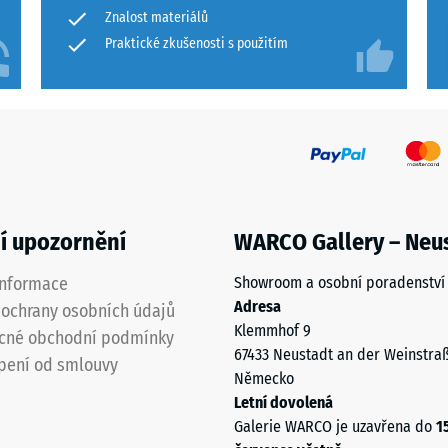
pro
Znalost materiálů
t proti oděru – Odolnost proti abrazivnímu opotřebení – Hodnota stupnice 5 =
porovnání.
Praktické zkušenosti s použitím
ost vody (EN 12616) - Hodnota stupnice 1 = Infiltrace cca 0 mm/h (0 l/h/m²)
uznost (EN 16165) – Hodnota stupnice 2 = střední akceptační úhel cca 13°, skup
 izolace – Hodnota stupnice 5 = Tepelná vodivost cca 0,07 W/(m·K)
st
í upozornění
WARCO Gallery – Neu
informace
Showroom a osobní poradenství
ota
Adresa
ochrany osobních údajů
Klemmhof 9
cné obchodní podmínky
67433 Neustadt an der Weinstra
pení od smlouvy
Německo
Letní dovolená
Galerie WARCO je uzavřena do
1