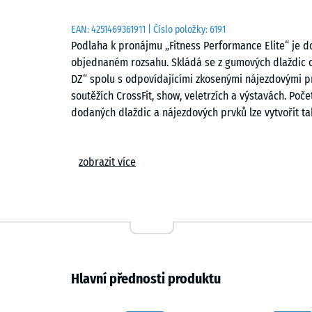
EAN:
4251469361911
| Číslo položky:
6191
Podlaha k pronájmu „Fitness Performance Elite“ je 
objednaném rozsahu. Skládá se z gumových dlaždic o
DZ“ spolu s odpovídajícími zkosenými nájezdovými prv
soutěžích CrossFit, show, veletrzích a výstavách. Poč
dodaných dlaždic a nájezdových prvků lze vytvořit t
Technické provedení
zobrazit více
Dlaždice jsou vyrobeny z pryžového granulátu vázan
spoje a vytvářejí stabilní a souvislou plochu. Samost
obvodu a zajišťují plynulý přechod k podkladu. Pokl
obvykle v interiéru. Pád činky o hmotnosti do přibli
Doba pronájmu a organizace
Hlavní přednosti produktu
Cena pronájmu zahrnuje víkend konání akce včetně j
Vyzdvihnutí probíhá ve středu nebo ve čtvrtek, vráce