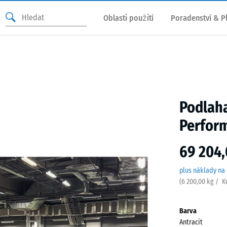
Oblasti použití
Poradenství & P
Podlaha
Perform
69 204,
plus náklady na
(
6 200,00
kg
/ K
Barva
Antracit