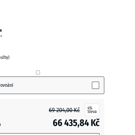
cit
ve)
a
m²
lužby)
rovnání
4%
69 204,00 Kč
Sleva
66 435,84 Kč
a