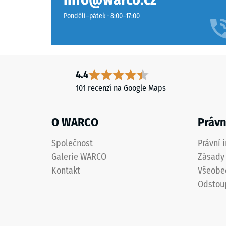
klidně
Odolnos
a
Pondělí–pátek · 8:00–17:00
nadčasově.
Propustn
Hluboký
Protiskl
tmavošedý
odstín
Tepelná
4.4
se
Pevno
101 recenzí na Google Maps
přirozeně
v
hodí
tlaku
k
O WARCO
Právn
moderním
-
venkovním
Společnost
Právní 
Hodn
plochám
Galerie WARCO
Zásady 
škály
i
Kontakt
Všeobe
technicky
5
Odstou
laděnému
=
prostředí.
cca