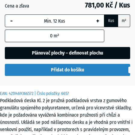
mm
781,00 Kč / Kus
Cena a zľava
Vybraný
-
+
rozměr s
Kus
m²
modrým
ohraničením
0
m²
se používá
pro výpočet
Plánovač plochy – definovat plochu
potřeby
(pokud není
Přidat do košíku
v údajích o
produktu
uvedeno
jinak).
EAN:
4251469366572
| Číslo položky:
6657
Podkladová deska Kl. 2 je pružná podkladová vrstva z gumového
104
granulátu spojeného polyuretanem, určená pro vícevrstvé skladby,
x
kde je požadována vyvážená kombinace pružnosti při chůzi a
104
únosnosti. Ukládá se pod nášlapnou desku a je vhodná pro vnitřní i
x
venkovní použití, například v prostorech s pravidelným provozem,
1,8