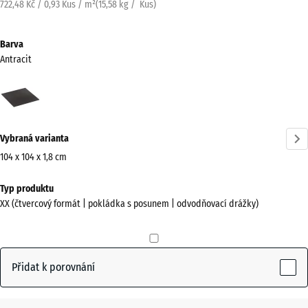
722,48 Kč / 0,93 Kus / m²
(
15,58
kg
/ Kus)
Barva
Antracit
Antracit
(active)
Vybraná varianta
104 x 104 x 1,8 cm
Rozměry
Typ produktu
pro
XX (čtvercový formát | pokládka s posunem | odvodňovací drážky)
dopravu
1040
x
1040
Přidat k porovnání
x
18