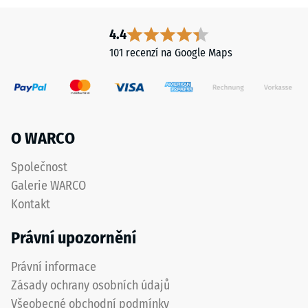
Propustnost
granulát
vody (EN
z
4.4
12616) –
recyklovaných
Hodnocení
101 recenzí na Google Maps
pneumatik
4 =
je
Infiltrace
spojen
cca 600
polyuretanovým
mm/h (600
l/h/m²)
pojivem
O WARCO
a
Tepelná
vytváří
Společnost
izolace
otevřeně
–
Galerie WARCO
porézní
Hodnota
Kontakt
protiskluzový
stupnice
povrch.
2 =
Právní upozornění
Tepelná
Hrubší
vodivost
struktura
Právní informace
cca 0,12
podporuje
Zásady ochrany osobních údajů
W/(m·K)
pružnost,
Všeobecné obchodní podmínky