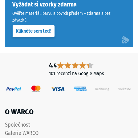
vibrací a
Vyžádat si vzorky zdarma
může
kročejového
používáním
Ověřte materiál, barvu a povrch předem – zdarma a bez
hluku –
opotřebovat
závazků.
Hodnota
a
stupnice 3 =
Klikněte sem teď!
odstín
výrazné
tlumení
pak
postupně
Třída
ztmavne.
protiskluznosti
4.4
DS (EN 14041) -
Hodnota
101 recenzí na Google Maps
Materiál
stupnice 4 =
–
Součinitel
Složení
tření cca 0,53
a
Odolnost
struktura
O WARCO
proti oděru
– Odolnost
Výrobek
Společnost
proti
vyrobený
abrazivnímu
Galerie WARCO
z
opotřebení