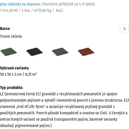
plus náklady na dopravu
/
Doručení přibližně za
4-6 týdnů
1 444,00 Kč / 4 Kus / m²
(
5,60
kg
/ Kus)
Barva
Travní zelená
Travní
Antracit
Břidlicová
Cihlově
zelená
šedá
červená
(active)
Více
Vybraná varianta
informací
50 x 50 x 3 cm | 0,25 m²
o
barvách?
Typ produktu
LZ (Jemnozrnný černý ELT granulát z recyklovaných pneumatik je spojen
Zobrazit
polyuretanovým pojivem a vytváří rovnoměrný povrch s jemnou strukturou. ELT
paletu
znamená „End of Life Tyres" a označuje recyklovaný pryžový granulát z
barev
použitých pneumatik. Povrch působí kompaktně a snadno se čistí. U černých a
antracitových variant se používá transparentní pojivo, barevné varianty
Travní
obsahují pigmentované pojivo.)
(active)
zelená