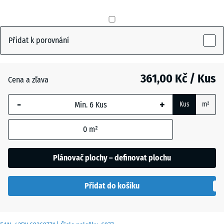
Antracit
- 70,00 Kč
Přidat k porovnání
Břidlicová
361,00 Kč / Kus
- 18,00 Kč
Cena a zľava
šedá
-
+
Kus
m²
Cihlově
- 34,00 Kč
0
m²
červená
Plánovač plochy – definovat plochu
Přidat do košíku