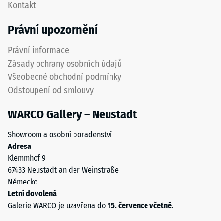
Kontakt
čištěného
– Hodnota
pryžového
stupnice 4 =
Právní upozornění
"vynikající"
granulátu
(BS 7188)
ELT
Právní informace
se
Propustnost
Zásady ochrany osobních údajů
zrnitostí
vody (EN
Všeobecné obchodní podmínky
od
12616) –
Odstoupení od smlouvy
jemné
Hodnocení
do
3 =
WARCO Gallery – Neustadt
Infiltrace
střední
cca 300
a
Showroom a osobní poradenství
mm/h (300
z
Adresa
l/h/m²)
polyuretanového
Klemmhof 9
pojiva.
Protiskluznost
67433 Neustadt an der Weinstraße
ELT
(EN 16165) –
Německo
znamená
Hodnota
Letní dovolená
stupnice 4 =
„End-
Galerie WARCO je uzavřena do
15. července včetně
.
střední
of-
akceptační