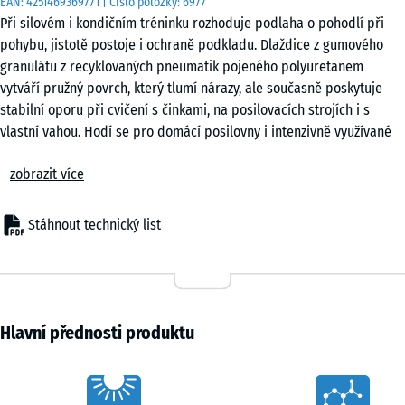
EAN:
4251469369771
| Číslo položky:
6977
Při silovém i kondičním tréninku rozhoduje podlaha o pohodlí při
pohybu, jistotě postoje i ochraně podkladu. Dlaždice z gumového
granulátu z recyklovaných pneumatik pojeného polyuretanem
vytváří pružný povrch, který tlumí nárazy, ale současně poskytuje
stabilní oporu při cvičení s činkami, na posilovacích strojích i s
vlastní vahou. Hodí se pro domácí posilovny i intenzivně využívané
tréninkové plochy uvnitř i venku.
zobrazit více
Pevný postoj při cvičení
Povrch omezuje prudké rázy vznikající při odložení závaží nebo
doskocích a rozkládá jejich působení v čase. Tím přispívá ke snížení
Stáhnout technický list
zatížení nohou a páteře, aniž by se pod nohama nepříjemně
propadal. Při dřepech, mrtvých tazích nebo cvičení na posilovacích
strojích zůstává opora jistá a stabilní, což podporuje přesné
provedení pohybů.
Pokládka bez složité montáže
Hlavní přednosti produktu
Skrytý puzzle spoj vytváří souvislou plochu s čistým vzhledem.
Dlaždice se pokládají plovoucím způsobem bez lepidla a šroubů,
Characteristics
takže montáž je rychlá a podklad není trvale upravován. Dlaždice lze