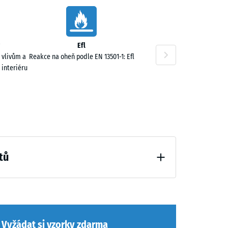
00 Kč
Efl
 vlivům a
Reakce na oheň podle EN 13501-1: Efl
 interiéru
00 Kč
tů
hčení (BS 7188)
,00 Kč
Vyžádat si vzorky zdarma