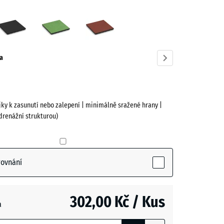
tová
Antracit
Lipová
Rajčatově
zelená
červená
ve)
a
jky k zasunutí nebo zalepení | minimálně sražené hrany |
drenážní strukturou)
á
tive)
rovnání
- 11,00 Kč
302,00 Kč / Kus
a