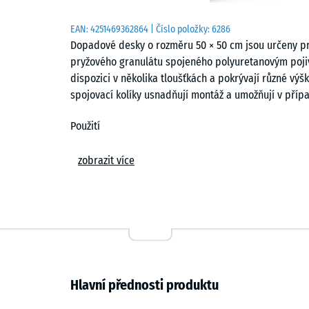
EAN:
4251469362864
| Číslo položky:
6286
Dopadové desky o rozměru 50 × 50 cm jsou určeny pr
pryžového granulátu spojeného polyuretanovým pojiv
dispozici v několika tloušťkách a pokrývají různé vý
spojovací kolíky usnadňují montáž a umožňují v pří
Použití
Dopadové desky se používají všude tam, kde je nutn
zobrazit více
použití jsou prostory kolem herních prvků, například
nebo kombinovaných herních sestav v mateřských ško
dětských hřištích.
Konstrukce a materiál
Desky jsou vyrobeny z pryžového granulátu ELT spoj
Hlavní přednosti produktu
zajišťuje vysokou odolnost proti opotřebení a dobr
barevných variant je ve vrchní vrstvě použito pigmen