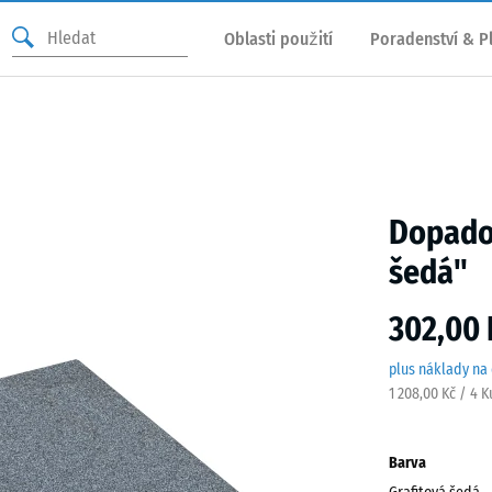
Oblasti použití
Poradenství & P
Dopadov
šedá"
302,00 
plus náklady na
1 208,00 Kč / 4 
Barva