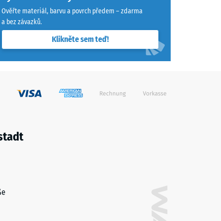
Ověřte materiál, barvu a povrch předem – zdarma
a bez závazků.
vynikající" (BS 7188)
Klikněte sem teď!
ina R10
stadt
ße