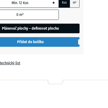
+
Kus
m²
m
0
m²
t
vě
Plánovač plochy – definovat plochu
í
- 11,00 Kč
Přidat do košíku
technický list