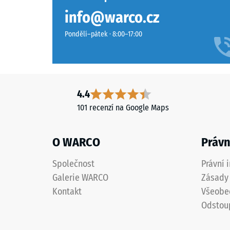
příjemně elastické při chůzi. Nevyžadují téměř žádnou
Grafitově
Třída pr
zametáním nebo vysokotlakým čističem. Jednotlivé d
info@warco.cz
šedá
Odolnos
vytváří
Pondělí–pátek · 8:00–17:00
hluboký
Propust
tmavý
Protiskl
odstín
s
Tepelná
4.4
přesným
Mrazuv
101 recenzí na Google Maps
technickým
Pevno
vyzněním.
Hodí
v
O WARCO
Právn
se
tlaku
k
Společnost
Právní 
-
moderní
Galerie WARCO
Zásady 
architektuře
Hodn
Kontakt
Všeobe
i
škály
Odstou
městským
2
plochám.