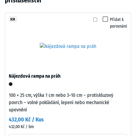
příslušenství
vtisku po
cm
vybrán
terakotu.
24
žádný
Živá
hodinách
produkt
struktura
Přidat k
RM
odlehčení
pro
porovnání
granulátu
(BS 7188)
porovnání.
dodává
Zjevná
povrchu
hustota
přirozený
-
a
hodnota
zahradní
stupnice
charakter.
1 = do
Nájezdová rampa na práh
780
kg/m³
Materiál
100 × 25 cm, výška 1 cm nebo 3–10 cm – protiskluzový
–
Tlumení
povrch – volné pokládání, lepení nebo mechanické
Složení
nárazů,
upevnění
vibrací a
a
kročejového
struktura
432,00 Kč / Kus
hluku –
432,00 Kč / bm
Hodnota