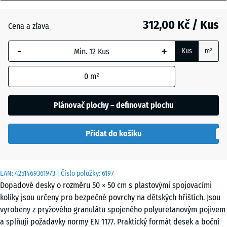
mm
Antracit
- 4,00 Kč
312,00 Kč / Kus
Cena a zľava
Vybraný
rozměr s
-
+
Kus
m²
modrým
Břidlicová
+ 64,00 Kč
ohraničením
šedá
0
m²
se používá
pro výpočet
potřeby
Plánovač plochy – definovat plochu
Nebesky
(pokud není
+ 64,00 Kč
modrá
v údajích o
Přidat do košíku
produktu
uvedeno
Pískově
jinak).
+ 72,00 Kč
béžová
EAN:
4251469361973
| Číslo položky:
6197
50
Dopadové desky o rozměru 50 × 50 cm s plastovými spojovacími
x
kolíky jsou určeny pro bezpečné povrchy na dětských hřištích. Jsou
50
vyrobeny z pryžového granulátu spojeného polyuretanovým pojivem
Travní
+ 21,00 Kč
x
a splňují požadavky normy EN 1177. Praktický formát desek a boční
zelená