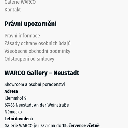
Galerie WARCO
izolace
opotřebení.
Kontakt
–
Spodní
Hodnota
vrstva
Právní upozornění
stupnice
z
4 =
hrubšího
Právní informace
Tepelná
granulátu
vodivost
Zásady ochrany osobních údajů
podporuje
cca 0,09
Všeobecné obchodní podmínky
pružnost,
W/(m·K)
Odstoupení od smlouvy
tlumení
Mrazuvzdorný
nárazů
WARCO Gallery – Neustadt
a
Pevnost
dobrou
v
Showroom a osobní poradenství
propustnost
tlaku
Adresa
vody.
Klemmhof 9
U
-
67433 Neustadt an der Weinstraße
černých
Hodnota
Německo
a
škály
Letní dovolená
antracitových
Galerie WARCO je uzavřena do
15. července včetně
.
variant