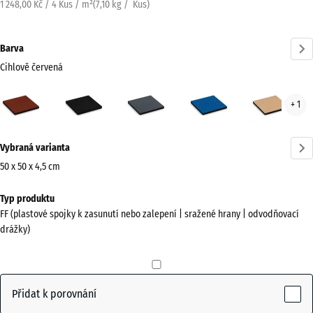
1 248,00 Kč / 4 Kus / m²
(
7,10
kg
/ Kus)
Barva
Cihlově červená
Cihlově
Antracit
Břidlicová
Nebesky
Písk
+ 1
červená
šedá
modrá
béž
(active)
Více
Vybraná varianta
informací
o
50 x 50 x 4,5 cm
barvách?
Rozměry
Typ produktu
pro
Zobrazit
FF (plastové spojky k zasunutí nebo zalepení | sražené hrany | odvodňovací
dopravu
paletu
drážky)
500
barev
x
Cihlově
500
(active)
červená
x
Přidat k porovnání
45