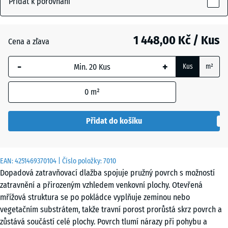
Přidat k porovnání
40
mm
Antracit
- 53,00 Kč
1 448,00 Kč / Kus
Cena a zľava
Vybraný
rozměr s
-
+
Kus
m²
modrým
Travní
+ 49,00 Kč
ohraničením
zelená
0
m²
se používá
pro výpočet
potřeby
Přidat do košíku
(pokud není
v údajích o
produktu
EAN:
4251469370104
| Číslo položky:
7010
uvedeno
Dopadová zatravňovací dlažba spojuje pružný povrch s možností
jinak).
zatravnění a přirozeným vzhledem venkovní plochy. Otevřená
mřížová struktura se po pokládce vyplňuje zeminou nebo
100
vegetačním substrátem, takže travní porost prorůstá skrz povrch a
x
zůstává součástí celé plochy. Povrch tlumí nárazy při pohybu a
100