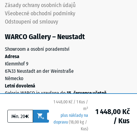
nárazů
Zásady ochrany osobních údajů
/ 5
a
Všeobecné obchodní podmínky
dobrou
Odstoupení od smlouvy
propustnost
vody.
WARCO Gallery – Neustadt
ELT
Zdánlivá
znamená
hustota
Showroom a osobní poradenství
„End
materiálu
Adresa
of
popisuje
Klemmhof 9
Life
poměr
67433 Neustadt an der Weinstraße
Tyres"
mezi
Německo
a
jeho
Letní dovolená
označuje
hmotností
Galerie WARCO je uzavřena do
15. července včetně
.
recyklovaný
a
1 448,00 Kč / 1 Kus /
pryžový
celkovým
m²
1 448,00 Kč
granulát
objemem,
-
+
plus náklady na
z
/ Kus
včetně
dopravu
(
18,00
kg
/
použitých
všech
Kus)
Bezpečné podlahy.
pneumatik.
pórů,