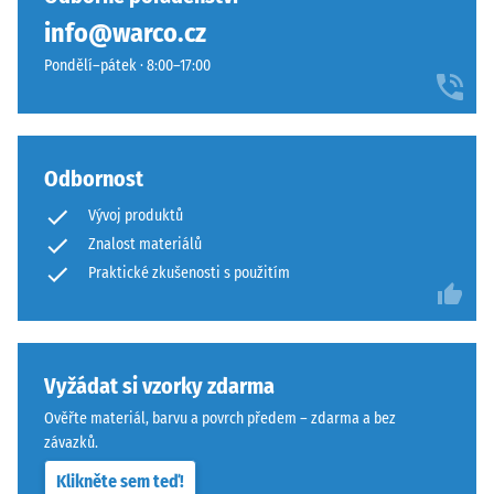
žádný
granulátu
Tlumení
info@warco.cz
produkt
nárazů,
dodává
pro
vibrací a
Pondělí–pátek · 8:00–17:00
povrchu
porovnání.
kročejového
přirozený
hluku –
a
Hodnota
zahradní
stupnice 4 =
charakter.
Odbornost
silné
tlumení
Vývoj produktů
Materiál
Znalost materiálů
Odolnost
–
Praktické zkušenosti s použitím
proti oděru
Složení
– Odolnost
a
proti
struktura
abrazivnímu
opotřebení
Vyžádat si vzorky zdarma
– Hodnota
Hrubozrnný
Ověřte materiál, barvu a povrch předem – zdarma a bez
stupnice 4 =
černý
závazků.
"vynikající"
ELT
(BS 7188)
Klikněte sem teď!
granulát