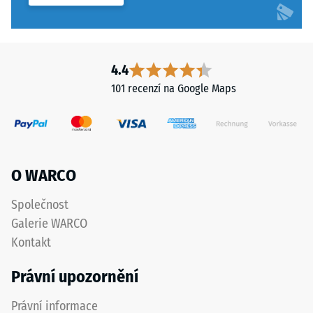
Mrazuvzdorný
z
recyklovaných
Zjevná
pneumatik
hustota
je
4.4
-
spojen
101 recenzí na Google Maps
polyuretanovým
hodnota
pojivem
stupnice
a
2
vytváří
otevřeně
=
O WARCO
porézní
780
protiskluzový
Společnost
až
povrch.
Galerie WARCO
Hrubší
840
Kontakt
struktura
kg/m³
podporuje
Právní upozornění
pružnost,
tlumení
Právní informace