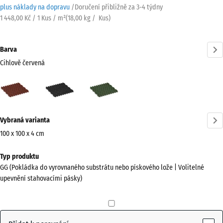
plus náklady na dopravu
/
Doručení přibližně za
3-4 týdny
1 448,00 Kč / 1 Kus / m²
(
18,00
kg
/ Kus)
Barva
Cihlově červená
Cihlově
Antracit
Travní
červená
zelená
(active)
Více
Vybraná varianta
informací
o
100 x 100 x 4 cm
barvách?
Rozměry
Typ produktu
pro
Zobrazit
GG (Pokládka do vyrovnaného substrátu nebo pískového lože | Volitelné
dopravu
paletu
upevnění stahovacími pásky)
1000
barev
x
Cihlově
1000
(active)
červená
x