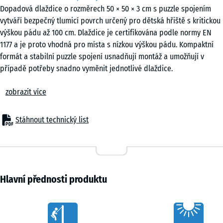
Dopadová dlaždice o rozměrech 50 × 50 × 3 cm s puzzle spojením
vytváří bezpečný tlumicí povrch určený pro dětská hřiště s kritickou
výškou pádu až 100 cm. Dlaždice je certifikována podle normy EN
1177 a je proto vhodná pro místa s nízkou výškou pádu. Kompaktní
formát a stabilní puzzle spojení usnadňují montáž a umožňují v
případě potřeby snadno vyměnit jednotlivé dlaždice.
Použití
zobrazit více
Dopadová dlaždice o tloušťce 3 cm se používá všude tam, kde je
nutné chránit děti při pádu z výšky do 100 cm. Typickými místy
použití jsou zóny pro malé děti, nízké skluzavky, pružinová houpadla,
Stáhnout technický list
balanční prvky a další herní zařízení s omezenou výškou pádu v
mateřských školách, školách a na veřejných i soukromých dětských
hřištích. Povrch lze využít také v terapeutických nebo rehabilitačních
prostředích, kde je potřeba bezpečný a elastický povrch.
Konstrukce a materiál
Hlavní přednosti produktu
Dlaždice je vyrobena z pryžového granulátu ELT spojeného
polyuretanovým pojivem. ELT znamená „End of Life Tyres“ a označuje
Characteristics
granulát získaný recyklací použitých pneumatik. U černých dlaždic se