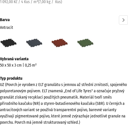
1 092,00 Kč / 4 Kus / m²
(
7,00
kg
/ Kus)
Barva
Antracit
Antracit
Břidlicová
Cihlově
Travní
(active)
šedá
červená
zelená
Více
Vybraná varianta
informací
50 x 50 x 3 cm | 0,25 m²
o
barvách?
Typ produktu
UZ (Povrch je vyroben z ELT granulátu s jemnou až střední zrnitostí, spojeného
Zobrazit
polyuretanovým pojivem. ELT znamená „End of Life Tyres" a označuje pryžový
paletu
granulát získaný recyklací použitých pneumatik. Materiál tvoří směs
barev
přírodního kaučuku (NR) a styren-butadienového kaučuku (SBR). U černých a
antracitových variant se používá transparentní pojivo, barevné varianty
(active)
Antracit
využívají pigmentované pojivo, které jemně zvýrazňuje jednotlivé granule na
povrchu. Povrch má jemně strukturovaný vzhled.)