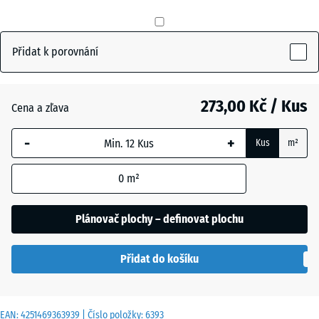
Břidlicová
+ 12,00 Kč
šedá
Přidat k porovnání
Cihlově
+ 12,00 Kč
červená
273,00 Kč / Kus
Cena a zľava
-
+
Kus
m²
Travní
+ 24,00 Kč
zelená
0
m²
Plánovač plochy – definovat plochu
Přidat do košíku
EAN:
4251469363939
| Číslo položky:
6393