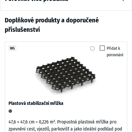
konstrukce zajišťuje jednoduchou údržbu a ekonomický provoz.
škály 2 =
nadčasově.
cca 0,75
Hluboký
mm
Zatím
Doplňkové produkty a doporučené
tmavošedý
zbytkového
nebyl
odstín
příslušenství
vtisku po
vybrán
se
24
žádný
přirozeně
hodinách
produkt
hodí
Přidat k
WG
odlehčení
pro
porovnání
k
(BS 7188)
porovnání.
moderním
Zjevná
venkovním
hustota
plochám
-
i
hodnota
technicky
stupnice
laděnému
1 = do
Plastová stabilizační mřížka
prostředí.
780
kg/m³
47,6 × 47,6 cm = 0,226 m². Propustná plastová mřížka pro
Materiál
Tlumení
zpevnění cest, vjezdů, parkovišť a jako ideální podklad pod
–
nárazů,