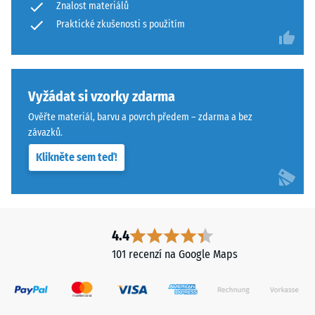
Znalost materiálů
of
opotřebení
Life
Praktické zkušenosti s použitím
– Hodnota
stupnice 4 =
Tyres"
"vynikající"
a
(BS 7188)
označuje
pryžový
Vyžádat si vzorky zdarma
Propustnost
granulát
vody (EN
Ověřte materiál, barvu a povrch předem – zdarma a bez
získaný
12616) –
závazků.
recyklací
Hodnocení
Klikněte sem teď!
5 =
použitých
Infiltrace
pneumatik.
cca 1000
Nášlapná
mm/h (1000
vrstva
l/h/m²)
z
4.4
jemného
Protiskluznost
101 recenzí na Google Maps
ELT
(EN 16165) –
Hodnota
granulátu
stupnice 4 =
vytváří
střední
protiskluzový