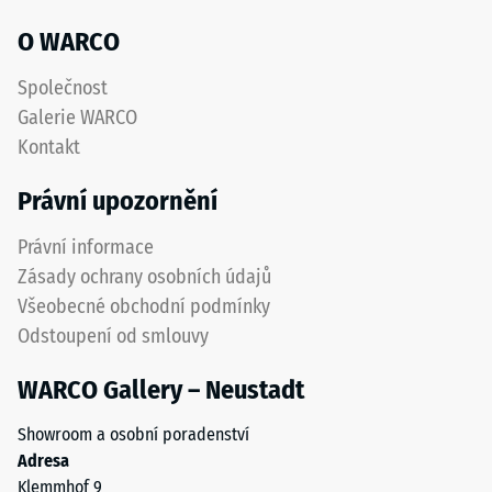
akceptační
povrch
O WARCO
úhel cca 16°,
s
skupina R10
dobrou
Společnost
odolností
Tepelná
Galerie WARCO
izolace
proti
Kontakt
–
opotřebení.
Hodnota
Spodní
Právní upozornění
stupnice
vrstva
3 =
z
Právní informace
Tepelná
hrubšího
vodivost
Zásady ochrany osobních údajů
granulátu
cca 0,11
Všeobecné obchodní podmínky
podporuje
W/(m·K)
Odstoupení od smlouvy
pružnost,
Mrazuvzdorný
tlumení
WARCO Gallery – Neustadt
nárazů
Pevnost
a
v
Showroom a osobní poradenství
dobrou
tlaku
Adresa
propustnost
Klemmhof 9