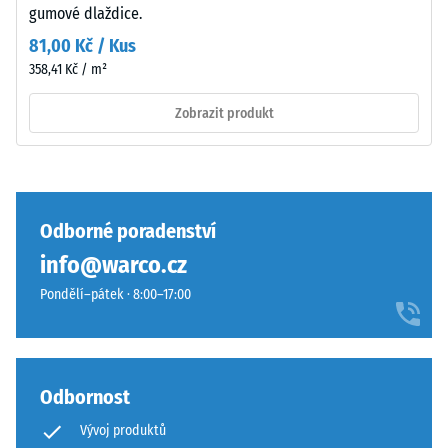
gumové dlaždice.
vibrací a
Složení
kročejového
a
81,00 Kč / Kus
hluku –
struktura
358,41 Kč / m²
Hodnota
stupnice 3 =
Zobrazit produkt
výrazné
Povrch
tlumení
má
Třída
dvouvrstvou
protiskluznosti
konstrukci
DS (EN 14041) -
Odborné poradenství
z
Hodnota
info@warco.cz
ELT
stupnice 3 =
granulátu
Součinitel
Pondělí–pátek · 8:00–17:00
spojeného
tření cca 0,45
polyuretanovým
Odolnost
pojivem.
proti oděru
ELT
Odbornost
– Odolnost
znamená
proti
Vývoj produktů
„End
abrazivnímu