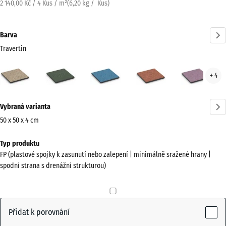
2 140,00 Kč / 4 Kus / m²
(
6,20
kg
/ Kus)
Barva
Travertin
Travertin
Anglický
Atlantik
Etna
Leva
+ 4
(active)
trávník
Více
Vybraná varianta
informací
o
50 x 50 x 4 cm
barvách?
Rozměry
Typ produktu
pro
Zobrazit
FP (plastové spojky k zasunutí nebo zalepení | minimálně sražené hrany |
dopravu
paletu
spodní strana s drenážní strukturou)
500
barev
x
(active)
Travertin
500
x
Přidat k porovnání
40