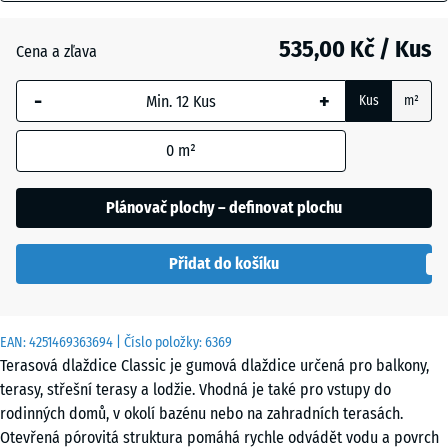
mm
Anglický
trávník
535,00 Kč / Kus
Cena a zľava
Vybraný
rozměr s
-
+
Kus
m²
modrým
Atlantik
ohraničením
0
m²
se používá
pro výpočet
Etna
potřeby
Plánovač plochy – definovat plochu
(pokud není
v údajích o
Levandule
Přidat do košíku
produktu
uvedeno
jinak).
Ratan
EAN:
4251469363694
| Číslo položky:
6369
50
Terasová dlaždice Classic je gumová dlaždice určená pro balkony,
x
terasy, střešní terasy a lodžie. Vhodná je také pro vstupy do
50
Terakota
rodinných domů, v okolí bazénu nebo na zahradních terasách.
x 4
Otevřená pórovitá struktura pomáhá rychle odvádět vodu a povrch