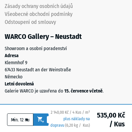
polyuretanovým
vody (EN
Zásady ochrany osobních údajů
pojivem
12616) –
Všeobecné obchodní podmínky
stabilizovaným
Hodnocení
Odstoupení od smlouvy
proti
5 =
UV
Infiltrace
WARCO Gallery – Neustadt
cca 1000
záření.
mm/h (1000
Povrch
Showroom a osobní poradenství
l/h/m²)
nášlapné
Adresa
vrstvy
Protiskluznost
Klemmhof 9
má
(EN 16165) –
67433 Neustadt an der Weinstraße
otevřeně
Hodnota
Německo
porézní
stupnice 4 =
Letní dovolená
střední
strukturu.
Galerie WARCO je uzavřena do
15. července včetně
.
akceptační
Nosnou
úhel cca 16°,
vrstvu
skupina R10
tvoří
2 140,00 Kč / 4 Kus / m²
535,00 Kč
černý
Tepelná
-
+
plus náklady na
gumový
/ Kus
izolace
dopravu
(
6,20
kg
/ Kus)
Bezpečné podlahy.
granulát
–