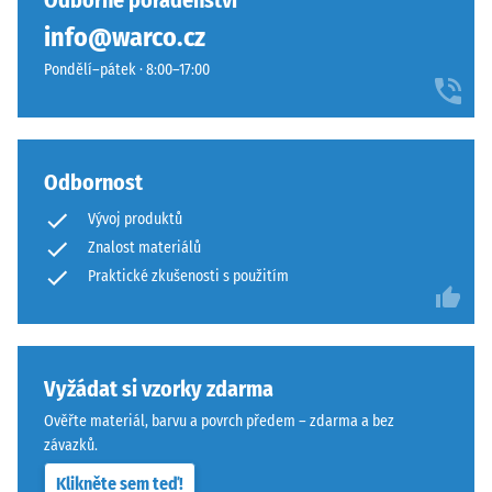
Odborné poradenství
hodinách
žádný
působí
odlehčení
info@warco.cz
produkt
teple
(BS 7188)
pro
Pondělí–pátek · 8:00–17:00
a
porovnání.
Zjevná
harmonicky.
hustota
-
Materiál
hodnota
Odbornost
stupnice
–
1 = do
Složení
Vývoj produktů
780
a
Znalost materiálů
kg/m³
struktura
Praktické zkušenosti s použitím
Tlumení
nárazů,
Výrobek
vibrací a
má
kročejového
dvouvrstvou
Vyžádat si vzorky zdarma
hluku –
konstrukci.
Ověřte materiál, barvu a povrch předem – zdarma a bez
Hodnota
Nášlapná
závazků.
stupnice 4 =
vrstva
silné
Klikněte sem teď!
tloušťky