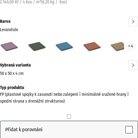
2 140,00 Kč / 4 Kus / m²
(
6,20
kg
/ Kus)
Barva
Levandule
Levandule
Anglický
Atlantik
Etna
Rata
+ 4
(active)
trávník
Více
Vybraná varianta
informací
o
50 x 50 x 4 cm
barvách?
Rozměry
Typ produktu
pro
Zobrazit
FP (plastové spojky k zasunutí nebo zalepení | minimálně sražené hrany |
dopravu
paletu
spodní strana s drenážní strukturou)
500
barev
x
(active)
Levandule
500
x
Přidat k porovnání
40