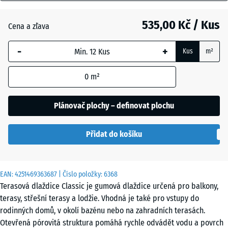
mm
Anglický
trávník
535,00 Kč / Kus
Cena a zľava
Vybraný
rozměr s
-
+
Kus
m²
modrým
Atlantik
ohraničením
0
m²
se používá
pro výpočet
Etna
potřeby
Plánovač plochy – definovat plochu
(pokud není
v údajích o
Ratan
Přidat do košíku
produktu
uvedeno
jinak).
Terakota
EAN:
4251469363687
| Číslo položky:
6368
50
Terasová dlaždice Classic je gumová dlaždice určená pro balkony,
x
terasy, střešní terasy a lodžie. Vhodná je také pro vstupy do
50
Tmavě
rodinných domů, v okolí bazénu nebo na zahradních terasách.
x 4
šedá
Otevřená pórovitá struktura pomáhá rychle odvádět vodu a povrch