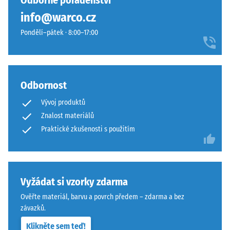
Odborné poradenství
hodinách
žádný
blød
odlehčení
info@warco.cz
produkt
og
(BS 7188)
pro
Pondělí–pátek · 8:00–17:00
rolig
porovnání.
Zjevná
farvesammensætning.
hustota
-
Materiál
hodnota
Odbornost
stupnice
–
1 = do
Složení
Vývoj produktů
780
a
Znalost materiálů
kg/m³
struktura
Praktické zkušenosti s použitím
Tlumení
nárazů,
Výrobek
vibrací a
má
kročejového
dvouvrstvou
Vyžádat si vzorky zdarma
hluku –
konstrukci.
Ověřte materiál, barvu a povrch předem – zdarma a bez
Hodnota
Nášlapná
závazků.
stupnice 4 =
vrstva
silné
Klikněte sem teď!
tloušťky