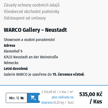
polyuretanovým
vody (EN
Zásady ochrany osobních údajů
pojivem
12616) –
Všeobecné obchodní podmínky
stabilizovaným
Hodnocení
Odstoupení od smlouvy
proti
5 =
UV
Infiltrace
WARCO Gallery – Neustadt
cca 1000
záření.
mm/h (1000
Povrch
Showroom a osobní poradenství
l/h/m²)
nášlapné
Adresa
vrstvy
Protiskluznost
Klemmhof 9
má
(EN 16165) –
67433 Neustadt an der Weinstraße
otevřeně
Hodnota
Německo
porézní
stupnice 4 =
Letní dovolená
střední
strukturu.
Galerie WARCO je uzavřena do
15. července včetně
.
akceptační
Nosnou
úhel cca 16°,
vrstvu
skupina R10
tvoří
2 140,00 Kč / 4 Kus / m²
535,00 Kč
černý
Tepelná
-
+
plus náklady na
gumový
/ Kus
izolace
dopravu
(
6,20
kg
/ Kus)
Bezpečné podlahy.
granulát
–