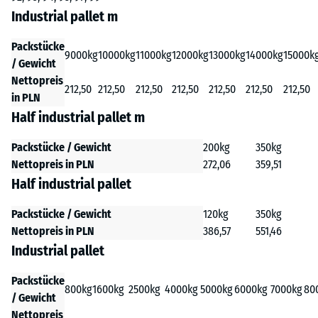
Industrial pallet m
Packstücke
9000kg
10000kg
11000kg
12000kg
13000kg
14000kg
15000k
/ Gewicht
Nettopreis
212,50
212,50
212,50
212,50
212,50
212,50
212,50
in PLN
Half industrial pallet m
Packstücke / Gewicht
200kg
350kg
Nettopreis in PLN
272,06
359,51
Half industrial pallet
Packstücke / Gewicht
120kg
350kg
Nettopreis in PLN
386,57
551,46
Industrial pallet
Packstücke
800kg
1600kg
2500kg
4000kg
5000kg
6000kg
7000kg
80
/ Gewicht
Nettopreis