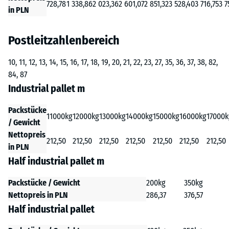
728,78
1 338,86
2 023,36
2 601,07
2 851,32
3 528,40
3 716,75
3 7
in PLN
Postleitzahlenbereich
10, 11, 12, 13, 14, 15, 16, 17, 18, 19, 20, 21, 22, 23, 27, 35, 36, 37, 38, 82,
84, 87
Industrial pallet m
Packstücke
11000kg
12000kg
13000kg
14000kg
15000kg
16000kg
17000k
/ Gewicht
Nettopreis
212,50
212,50
212,50
212,50
212,50
212,50
212,50
in PLN
Half industrial pallet m
Packstücke / Gewicht
200kg
350kg
Nettopreis in PLN
286,37
376,57
Half industrial pallet