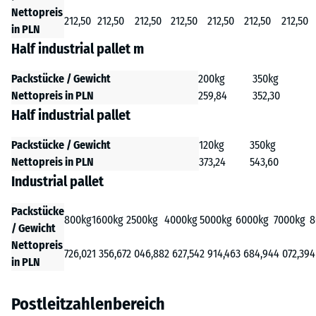
Nettopreis
212,50
212,50
212,50
212,50
212,50
212,50
212,50
in PLN
Half industrial pallet m
Packstücke / Gewicht
200kg
350kg
Nettopreis in PLN
259,84
352,30
Half industrial pallet
Packstücke / Gewicht
120kg
350kg
Nettopreis in PLN
373,24
543,60
Industrial pallet
Packstücke
800kg
1600kg
2500kg
4000kg
5000kg
6000kg
7000kg
8
/ Gewicht
Nettopreis
726,02
1 356,67
2 046,88
2 627,54
2 914,46
3 684,94
4 072,39
4
in PLN
Postleitzahlenbereich