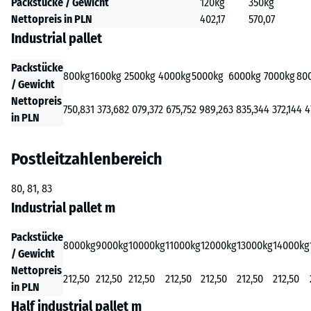
Packstücke / Gewicht
120kg
350kg
Nettopreis in PLN
402,17
570,07
Industrial pallet
Packstücke
800kg
1600kg
2500kg
4000kg
5000kg
6000kg
7000kg
80
/ Gewicht
Nettopreis
750,83
1 373,68
2 079,37
2 675,75
2 989,26
3 835,34
4 372,14
4 4
in PLN
Postleitzahlenbereich
80, 81, 83
Industrial pallet m
Packstücke
8000kg
9000kg
10000kg
11000kg
12000kg
13000kg
14000kg
/ Gewicht
Nettopreis
212,50
212,50
212,50
212,50
212,50
212,50
212,50
in PLN
Half industrial pallet m