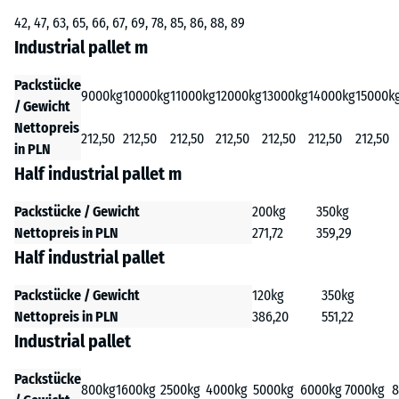
42, 47, 63, 65, 66, 67, 69, 78, 85, 86, 88, 89
Industrial pallet m
Packstücke
9000kg
10000kg
11000kg
12000kg
13000kg
14000kg
15000k
/ Gewicht
Nettopreis
212,50
212,50
212,50
212,50
212,50
212,50
212,50
in PLN
Half industrial pallet m
Packstücke / Gewicht
200kg
350kg
Nettopreis in PLN
271,72
359,29
Half industrial pallet
Packstücke / Gewicht
120kg
350kg
Nettopreis in PLN
386,20
551,22
Industrial pallet
Packstücke
800kg
1600kg
2500kg
4000kg
5000kg
6000kg
7000kg
8