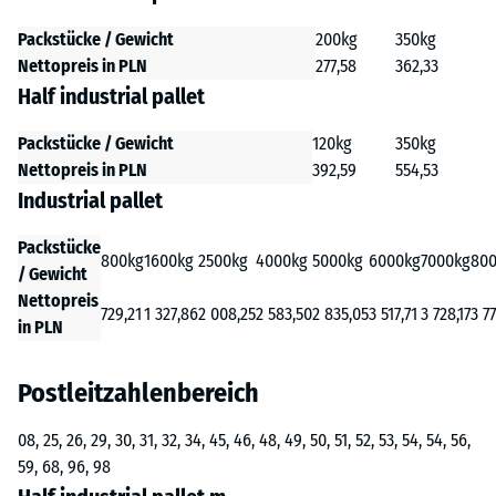
Packstücke / Gewicht
200kg
350kg
Nettopreis in PLN
277,58
362,33
Half industrial pallet
Packstücke / Gewicht
120kg
350kg
Nettopreis in PLN
392,59
554,53
Industrial pallet
Packstücke
800kg
1600kg
2500kg
4000kg
5000kg
6000kg
7000kg
80
/ Gewicht
Nettopreis
729,21
1 327,86
2 008,25
2 583,50
2 835,05
3 517,71
3 728,17
3 7
in PLN
Postleitzahlenbereich
08, 25, 26, 29, 30, 31, 32, 34, 45, 46, 48, 49, 50, 51, 52, 53, 54, 54, 56,
59, 68, 96, 98