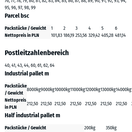
76, 77, 78, 79, 80, 81, 82, 83, 84, 85, 86, 87, 88, 89, 90, 91, 92, 93, 94,
95, 96, 97, 98, 99
Parcel bsc
Packstücke / Gewicht
1
2
3
4
5
6
Nettopreis in PLN
101,83
186,19
253,56
329,42
405,28
481,14
Postleitzahlenbereich
40, 41, 43, 44, 60, 61, 62, 64
Industrial pallet m
Packstücke
8000kg
9000kg
10000kg
11000kg
12000kg
13000kg
14000kg
/ Gewicht
Nettopreis
212,50
212,50
212,50
212,50
212,50
212,50
212,50
in PLN
Half industrial pallet m
Packstücke / Gewicht
200kg
350kg