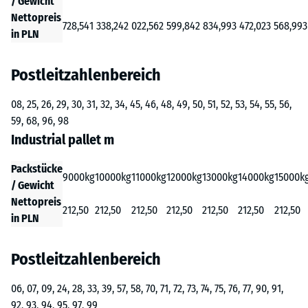
/ Gewicht
Nettopreis
728,54
1 338,24
2 022,56
2 599,84
2 834,99
3 472,02
3 568,99
3
in PLN
Postleitzahlenbereich
08, 25, 26, 29, 30, 31, 32, 34, 45, 46, 48, 49, 50, 51, 52, 53, 54, 55, 56,
59, 68, 96, 98
Industrial pallet m
Packstücke
9000kg
10000kg
11000kg
12000kg
13000kg
14000kg
15000k
/ Gewicht
Nettopreis
212,50
212,50
212,50
212,50
212,50
212,50
212,50
in PLN
Postleitzahlenbereich
06, 07, 09, 24, 28, 33, 39, 57, 58, 70, 71, 72, 73, 74, 75, 76, 77, 90, 91,
92, 93, 94, 95, 97, 99