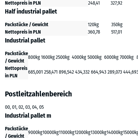
Nettopreis in PLN
248,41
327,92
Half industrial pallet
Packstücke / Gewicht
120kg
350kg
Nettopreis in PLN
360,78
517,01
Industrial pallet
Packstücke
800kg
1600kg
2500kg
4000kg
5000kg
6000kg
7000kg
/ Gewicht
Nettopreis
685,00
1 258,47
1 896,54
2 434,33
2 664,94
3 289,07
3 444,69
in PLN
Postleitzahlenbereich
00, 01, 02, 03, 04, 05
Industrial pallet m
Packstücke
9000kg
10000kg
11000kg
12000kg
13000kg
14000kg
15000k
/ Gewicht