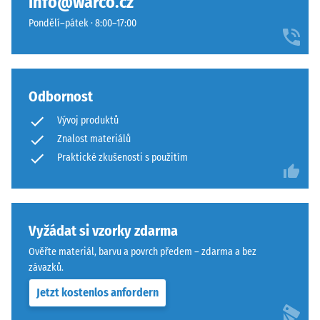
info@warco.cz
Pondělí–pátek · 8:00–17:00
Odbornost
Vývoj produktů
Znalost materiálů
Praktické zkušenosti s použitím
Vyžádat si vzorky zdarma
Ověřte materiál, barvu a povrch předem – zdarma a bez
závazků.
Jetzt kostenlos anfordern