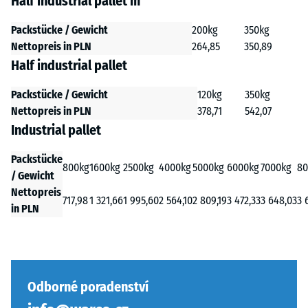
Half industrial pallet m
Packstücke / Gewicht
200kg
350kg
Nettopreis in PLN
264,85
350,89
Half industrial pallet
Packstücke / Gewicht
120kg
350kg
Nettopreis in PLN
378,71
542,07
Industrial pallet
Packstücke
800kg
1600kg
2500kg
4000kg
5000kg
6000kg
7000kg
80
/ Gewicht
Nettopreis
717,98
1 321,66
1 995,60
2 564,10
2 809,19
3 472,33
3 648,03
3 
in PLN
Odborné poradenství