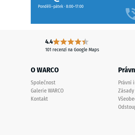
nenápadně.
Pondělí–pátek · 8:00–17:00
Materiál
–
Složení
4.4
a
101 recenzí na Google Maps
struktura
O WARCO
Právn
ALLESDICHT
es
Společnost
Právní 
una
Galerie WARCO
Zásady 
dispersión
modificada
Kontakt
Všeobe
con
Odstou
polímeros
fabricada
a
partir