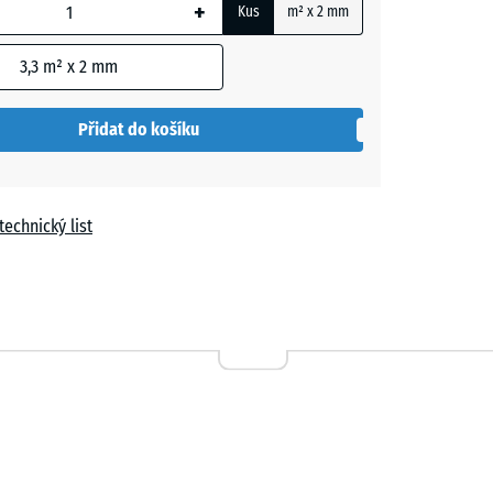
+
Kus
m² x 2 mm
m
3,3
m² x 2 mm
t
Přidat do košíku
í
technický list