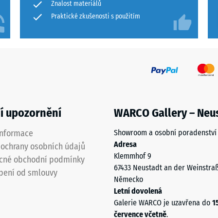
Znalost materiálů
Praktické zkušenosti s použitím
í upozornění
WARCO Gallery – Neu
informace
Showroom a osobní poradenství
Adresa
ochrany osobních údajů
Klemmhof 9
cné obchodní podmínky
67433 Neustadt an der Weinstra
pení od smlouvy
Německo
Letní dovolená
Galerie WARCO je uzavřena do
1
července včetně
.