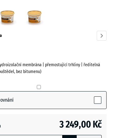
Černá
Červenohnědá
ve)
a
ydroizolační membrána | přemostující trhliny | ředitelná
ouštědel, bez bitumenu)
tive)
rovnání
- 201,00 Kč
3 249,00 Kč
a
ohnědá