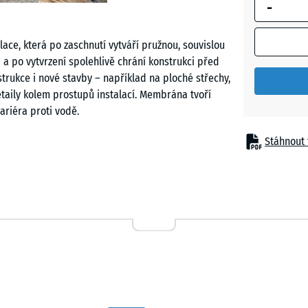
-
modrým
ohraničení
se používá
ace, která po zaschnutí vytváří pružnou, souvislou
pro výpoče
 a po vytvrzení spolehlivě chrání konstrukci před
potřeby
strukce i nové stavby – například na ploché střechy,
(pokud nen
etaily kolem prostupů instalací. Membrána tvoří
v údajích o
ariéra proti vodě.
produktu
uvedeno
Stáhnout 
jinak).
 pevně drží na podkladu i tehdy, když vlhkost
11
í hmota dobře přilne k betonu, bitumenu, cihle,
kg
 stabilním starým nátěrům. Pružnost kolem 200 %
|
trhliny. Produkt splňuje požadavky normy DIN 18533
3,3
m²
3
anáší štětcem, kartáčem, hladítkem nebo