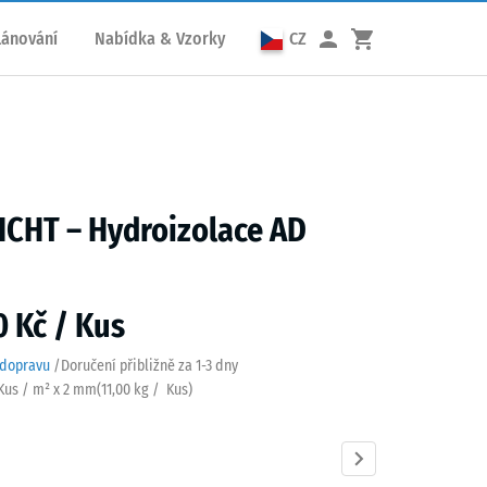
lánování
Nabídka & Vzorky
CZ
CHT – Hydroizolace AD
0 Kč / Kus
 dopravu
/
Doručení přibližně za
1-3 dny
 Kus / m² x 2 mm
(
11,00
kg
/ Kus)