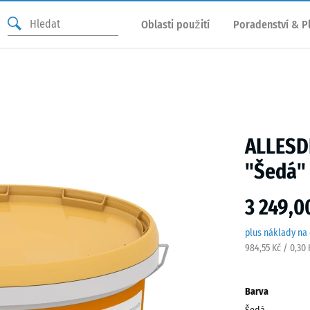
Oblasti použití
Poradenství & P
ALLESDI
"Šedá"
3 249,0
plus náklady na
984,55 Kč / 0,30
Barva