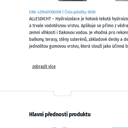
EAN:
4251469300309
| Číslo položky:
0030
ALLESDICHT – Hydroizolace je hotová tekutá hydroizol
a trvale vodotěsnou vrstvu. Aplikuje se přímo z vědra
zemní vlhkostí i tlakovou vodou. Je vhodná pro rekon
balkony, terasy, stěny suterénů, základové desky a d
jednolitou gumovou vrstvu, která slouží jako účinná b
Vysoká přilnavost a účinné překlenování trhlin
zobrazit více
Povlak ALLESDICHT se vyznačuje vysokou přídržností a
působí z opačné strany konstrukce. Tato hydroizolačn
dřevu, kovu, vláknocementu, keramickým dlaždicím i
umožňuje bezpečně překlenovat existující i budoucí 
a je vhodný také pro části staveb v kontaktu se zemí.
Snadná aplikace a bezpečné složení
Hlavní přednosti produktu
Materiál má konzistenci hustého gelu a snadno se n