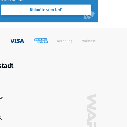
Klikněte sem teď!
stadt
ße
5.